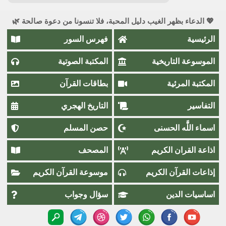
💖 الدعاء بظهر الغيب دليل المحبة، فلا تنسونا من دعوة صالحة 🌿
الرئيسية
فهرس السور
الموسوعة التاريخية
المكتبة الصوتية
المكتبة المرئية
بطاقات القرآن
التفاسير
التاريخ الهجري
اسماء اللَّٰه الحسنى
حصن المسلم
اذاعة القران الكريم
المصحف
إذاعات القرآن الكريم
موسوعة القرآن الكريم
اساسيات الدين
سؤال وجواب