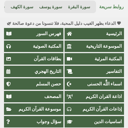
روابط سريعة
سورة البقرة
سورة يوسف
سورة الكهف
سور
💖 الدعاء بظهر الغيب دليل المحبة، فلا تنسونا من دعوة صالحة 🌿
الرئيسية
فهرس السور
الموسوعة التاريخية
المكتبة الصوتية
المكتبة المرئية
بطاقات القرآن
التفاسير
التاريخ الهجري
اسماء اللَّٰه الحسنى
حصن المسلم
اذاعة القران الكريم
المصحف
إذاعات القرآن الكريم
موسوعة القرآن الكريم
اساسيات الدين
سؤال وجواب