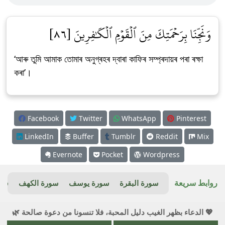
وَنَجِّنَا بِرَحۡمَتِكَ مِنَ ٱلۡقَوۡمِ ٱلۡكَٰفِرِينَ [٨٦]
‘আৰু তুমি আমাক তোমাৰ অনুগ্ৰহৰ দ্বাৰা কাফিৰ সম্প্ৰদায়ৰ পৰা ৰক্ষা
কৰা’।
Facebook
Twitter
WhatsApp
Pinterest
LinkedIn
Buffer
Tumblr
Reddit
Mix
Evernote
Pocket
Wordpress
روابط سريعة
سورة البقرة
سورة يوسف
سورة الكهف
سور
💖 الدعاء بظهر الغيب دليل المحبة، فلا تنسونا من دعوة صالحة 🌿