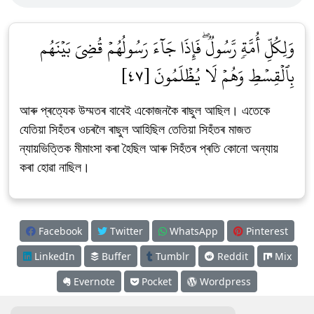
وَلِكُلِّ أُمَّةٖ رَّسُولٞۖ فَإِذَا جَآءَ رَسُولُهُمۡ قُضِيَ بَيۡنَهُم
بِٱلۡقِسۡطِ وَهُمۡ لَا يُظۡلَمُونَ [٤٧]
আৰু প্ৰত্যেক উম্মতৰ বাবেই একোজনকৈ ৰাছুল আছিল। এতেকে
যেতিয়া সিহঁতৰ ওচৰলৈ ৰাছুল আহিছিল তেতিয়া সিহঁতৰ মাজত
ন্যায়ভিত্তিক মীমাংসা কৰা হৈছিল আৰু সিহঁতৰ প্ৰতি কোনো অন্যায়
কৰা হোৱা নাছিল।
Facebook
Twitter
WhatsApp
Pinterest
LinkedIn
Buffer
Tumblr
Reddit
Mix
Evernote
Pocket
Wordpress