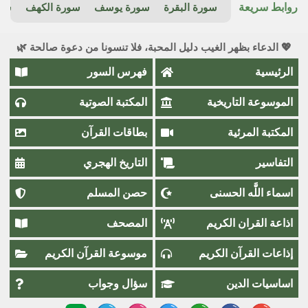
روابط سريعة
سورة البقرة
سورة يوسف
سورة الكهف
سور
💖 الدعاء بظهر الغيب دليل المحبة، فلا تنسونا من دعوة صالحة 🌿
الرئيسية
فهرس السور
الموسوعة التاريخية
المكتبة الصوتية
المكتبة المرئية
بطاقات القرآن
التفاسير
التاريخ الهجري
اسماء اللَّٰه الحسنى
حصن المسلم
اذاعة القران الكريم
المصحف
إذاعات القرآن الكريم
موسوعة القرآن الكريم
اساسيات الدين
سؤال وجواب