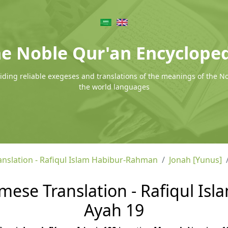
e Noble Qur'an Encyclope
ding reliable exegeses and translations of the meanings of the N
the world languages
nslation - Rafiqul Islam Habibur-Rahman
Jonah [Yunus]
amese Translation - Rafiqul Is
Ayah 19