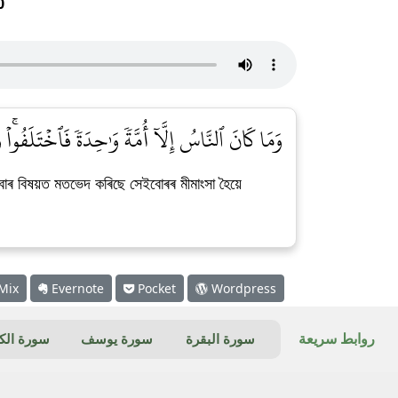
0
وَمَا كَانَ ٱلنَّاسُ إِلَّآ أُمَّةٗ وَٰحِدَةٗ فَٱخۡتَلَفُواْۚ
িবোৰ বিষয়ত মতভেদ কৰিছে সেইবোৰৰ মীমাংসা হৈয়ে
Mix
Evernote
Pocket
Wordpress
روابط سريعة
سورة البقرة
سورة يوسف
سورة ال