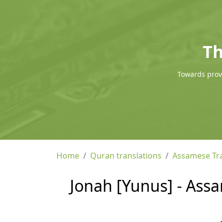
Th
Towards provi
Home
Quran translations
Assamese Tra
Jonah [Yunus] - Ass