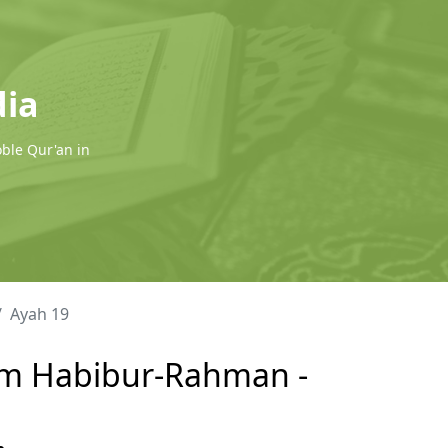
dia
oble Qur'an in
Ayah 19
lam Habibur-Rahman -