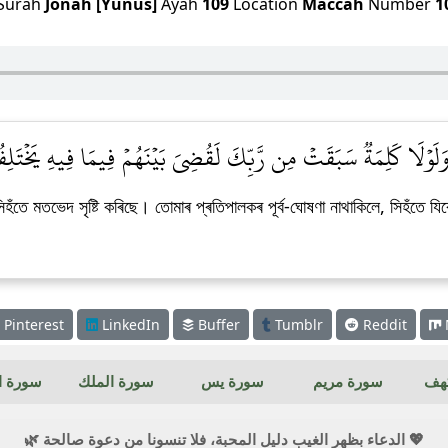
Surah
Jonah [Yunus]
Ayah
109
Location
Maccah
Number
1
 وَلَوۡلَا كَلِمَةٞ سَبَقَتۡ مِن رَّبِّكَ لَقُضِيَ بَيۡنَهُمۡ فِيمَا فِيهِ يَخۡتَلِفُ
ঁতে মতভেদ সৃষ্টি কৰিছে। তোমাৰ প্ৰতিপালকৰ পূৰ্ব-ঘোষণা নাথাকিলে, সিহঁতে য
Pinterest
LinkedIn
Buffer
Tumblr
Reddit
كهف
سورة مريم
سورة يس
سورة الملك
سورة ال
💖 الدعاء بظهر الغيب دليل المحبة، فلا تنسونا من دعوة صالحة 🌿