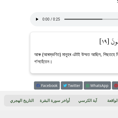
ونَ [١٩]
আৰু (আৰম্ভণিত) মানুহৰ এটাই উম্মত আছিল, পিছতহে সিহ
গ’লহেঁতেন।
Facebook
Twitter
WhatsApp
واقعة
آية الكرسي
أواخر سورة البقرة
التاريخ الهجري