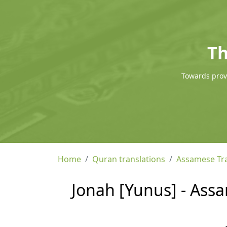
Th
Towards provi
Home
Quran translations
Assamese Tra
Jonah [Yunus] - Ass