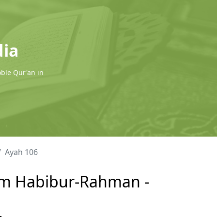
dia
oble Qur'an in
Ayah 106
lam Habibur-Rahman -