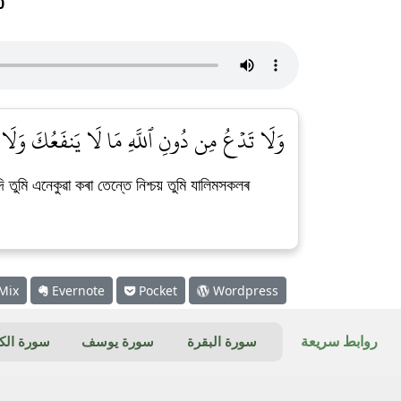
0
وَلَا تَدۡعُ مِن دُونِ ٱللَّهِ مَا لَا يَنفَعُكَ وَلَا يَض]
মি এনেকুৱা কৰা তেন্তে নিশ্চয় তুমি যালিমসকলৰ
Mix
Evernote
Pocket
Wordpress
روابط سريعة
سورة البقرة
سورة يوسف
سورة ال