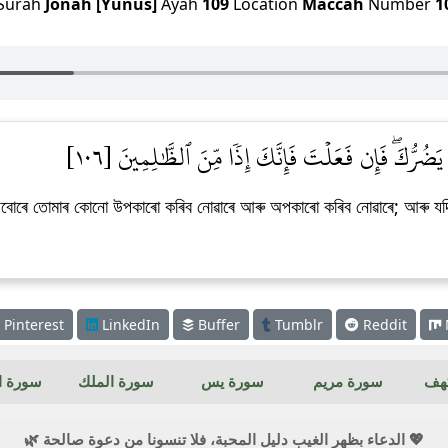
Surah
Jonah [Yunus]
Ayah
109
Location
Maccah
Number
1
ُرُّكَۖ فَإِن فَعَلۡتَ فَإِنَّكَ إِذٗا مِّنَ ٱلظَّٰلِمِينَ [١٠٦
িবোৰে তোমাৰ কোনো উপকাৰো কৰিব নোৱাৰে আৰু অপকাৰো কৰিব নোৱাৰে; আৰু যদি তু
Pinterest
LinkedIn
Buffer
Tumblr
Reddit
كهف
سورة مريم
سورة يس
سورة الملك
سورة ال
💖 الدعاء بظهر الغيب دليل المحبة، فلا تنسونا من دعوة صالحة 🌿