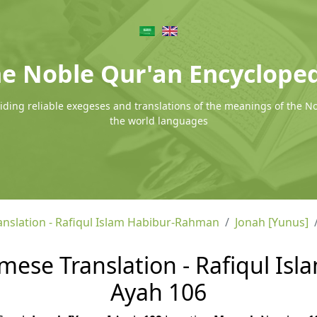
e Noble Qur'an Encyclope
ding reliable exegeses and translations of the meanings of the N
the world languages
nslation - Rafiqul Islam Habibur-Rahman
Jonah [Yunus]
amese Translation - Rafiqul Is
Ayah 106