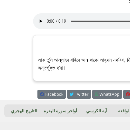
আৰু তুমি আল্লাহৰ বাহিৰে আন কাকো আহ্বান নকৰিবা, য
অন্তৰ্ভুক্ত হ’বা।
Facebook
Twitter
WhatsApp
واقعة
آية الكرسي
أواخر سورة البقرة
التاريخ الهجري