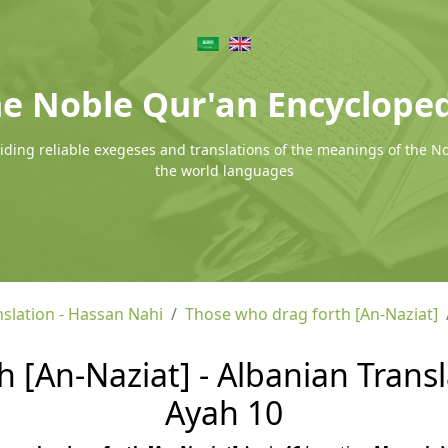
e Noble Qur'an Encyclope
ding reliable exegeses and translations of the meanings of the N
the world languages
nslation - Hassan Nahi
Those who drag forth [An-Naziat]
 [An-Naziat] - Albanian Transl
Ayah 10