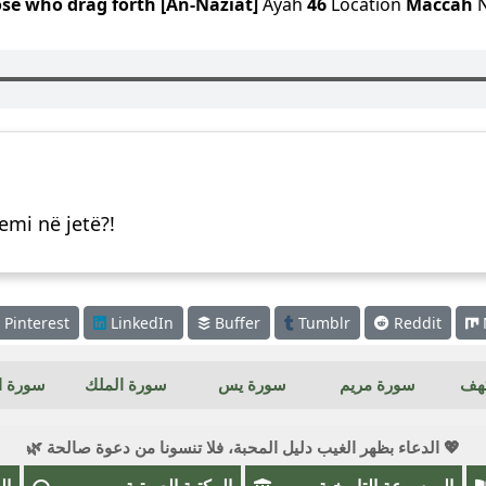
se who drag forth [An-Naziat]
Ayah
46
Location
Maccah
N
emi në jetë?!
Pinterest
LinkedIn
Buffer
Tumblr
Reddit
كهف
سورة مريم
سورة يس
سورة الملك
سورة ال
💖 الدعاء بظهر الغيب دليل المحبة، فلا تنسونا من دعوة صالحة 🌿