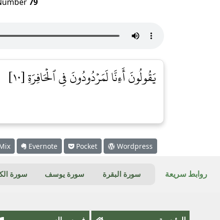
umber
79
يَقُولُونَ أَءِنَّا لَمَرۡدُودُونَ فِي ٱلۡحَافِرَةِ [١٠]
Mix
Evernote
Pocket
Wordpress
روابط سريعة
سورة البقرة
سورة يوسف
سورة ال