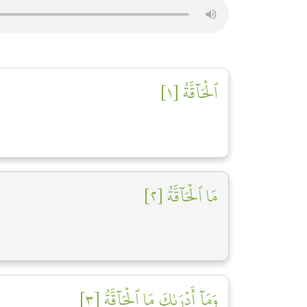
ٱلۡحَآقَّةُ [١]
مَا ٱلۡحَآقَّةُ [٢]
وَمَآ أَدۡرَىٰكَ مَا ٱلۡحَآقَّةُ [٣]