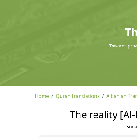
Th
Towards provi
Home
Quran translations
Albanian Tra
The reality [A
Sur