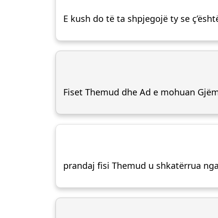
E kush do të ta shpjegojë ty se ç’ës
Fiset Themud dhe Ad e mohuan Gjëm
prandaj fisi Themud u shkatërrua ng