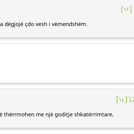
[١٢
 ta dëgjojë çdo vesh i vëmendshëm.
ٗ [١٤
 të thërrmohen me një goditje shkatërrimtare,