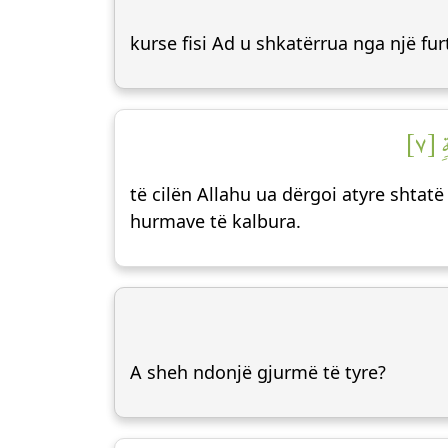
kurse fisi Ad u shkatërrua nga një fu
 [٧
të cilën Allahu ua dërgoi atyre shtatë
hurmave të kalbura.
A sheh ndonjë gjurmë të tyre?