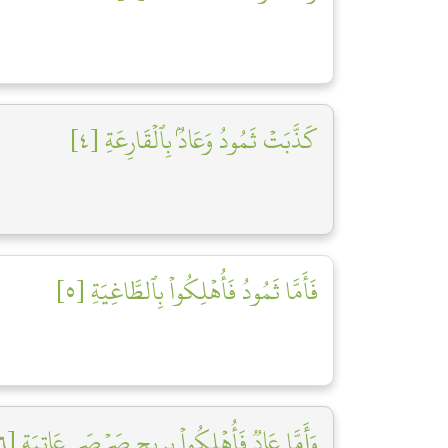
كَذَّبَتۡ ثَمُودُ وَعَادُۢ بِٱلۡقَارِعَةِ [٤]
فَأَمَّا ثَمُودُ فَأُهۡلِكُواْ بِٱلطَّاغِيَةِ [٥]
وَأَمَّا عَادٞ فَأُهۡلِكُواْ بِرِيحٖ صَرۡصَرٍ عَاتِيَةٖ [٦]