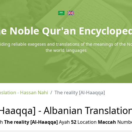
e Noble Qur'an Encyclope
ding reliable exegeses and translations of the meanings of the N
the world languages
nslation - Hassan Nahi
The reality [Al-Haaqqa]
l-Haaqqa] - Albanian Translatio
ah
The reality [Al-Haaqqa]
Ayah
52
Location
Maccah
Numb