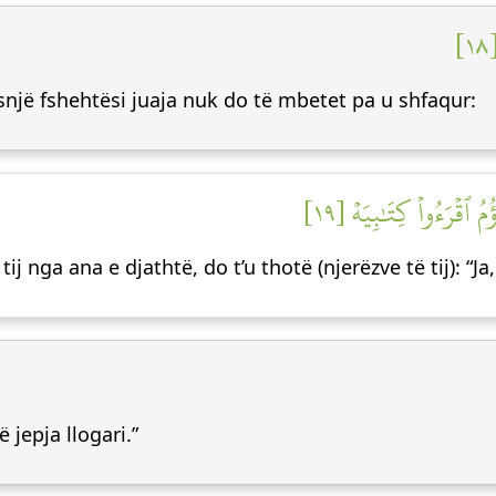
١
snjë fshehtësi juaja nuk do të mbetet pa u shfaqur:
ُ ٱقۡرَءُواْ كِتَٰبِيَهۡ [١٩
të tij nga ana e djathtë, do t’u thotë (njerëzve të tij): “Ja
 jepja llogari.”