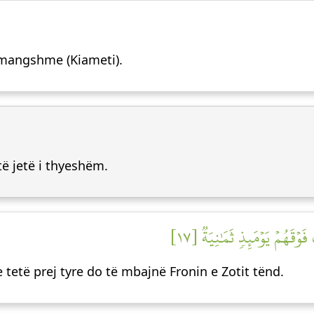
hmangshme (Kiameti).
të jetë i thyeshëm.
وۡقَهُمۡ يَوۡمَئِذٖ ثَمَٰنِيَةٞ [١٧
se tetë prej tyre do të mbajnë Fronin e Zotit tënd.