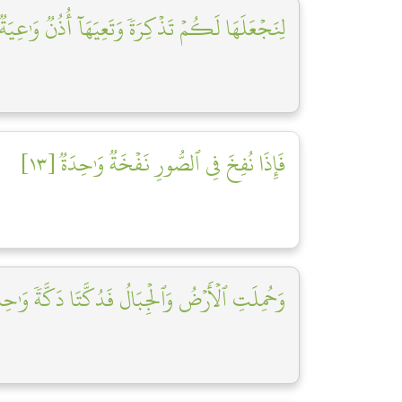
لِنَجۡعَلَهَا لَكُمۡ تَذۡكِرَةٗ وَتَعِيَهَآ أُذُنٞ وَٰعِيَةٞ ]
فَإِذَا نُفِخَ فِي ٱلصُّورِ نَفۡخَةٞ وَٰحِدَةٞ [١٣]
وَحُمِلَتِ ٱلۡأَرۡضُ وَٱلۡجِبَالُ فَدُكَّتَا دَكَّةٗ وَٰحِدَة]