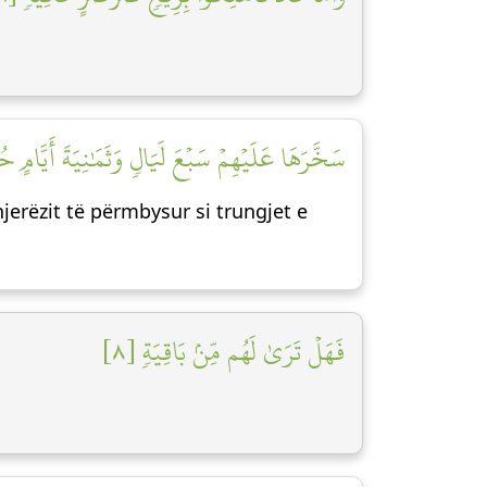
سَخَّرَهَا عَلَيۡهِمۡ سَبۡعَ لَيَالٖ وَثَمَٰنِيَةَ أَيَّام]
njerëzit të përmbysur si trungjet e
فَهَلۡ تَرَىٰ لَهُم مِّنۢ بَاقِيَةٖ [٨]