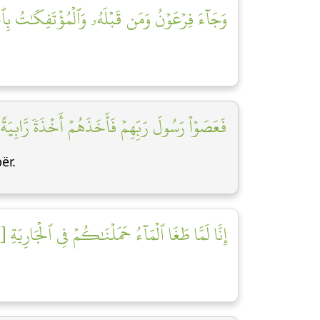
وَجَآءَ فِرۡعَوۡنُ وَمَن قَبۡلَهُۥ وَٱلۡمُؤۡتَفِكَٰتُ بِٱل]
فَعَصَوۡاْ رَسُولَ رَبِّهِمۡ فَأَخَذَهُمۡ أَخۡذَةٗ رَّابِيَةً []
ër.
إِنَّا لَمَّا طَغَا ٱلۡمَآءُ حَمَلۡنَٰكُمۡ فِي ٱلۡجَارِيَةِ [١١]