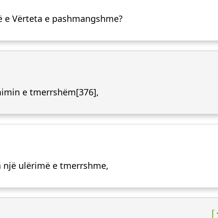
htë e Vërteta e pashmangshme?
imin e tmerrshëm[376],
a një ulërimë e tmerrshme,