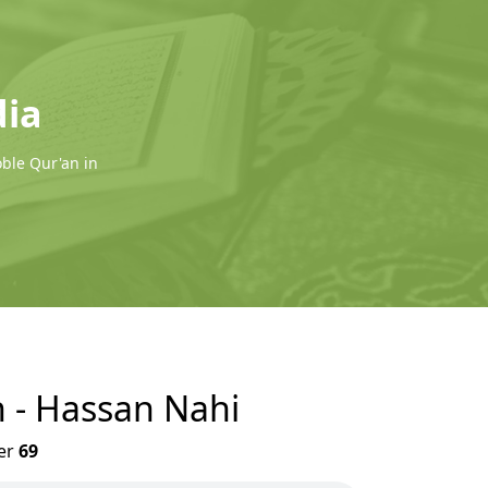
dia
oble Qur'an in
n - Hassan Nahi
er
69