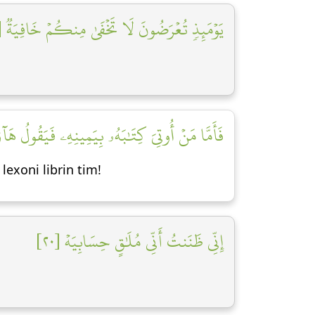
يَوۡمَئِذٖ تُعۡرَضُونَ لَا تَخۡفَىٰ مِنكُمۡ خَافِيَةٞ [٨]
فَأَمَّا مَنۡ أُوتِيَ كِتَٰبَهُۥ بِيَمِينِهِۦ فَيَقُولُ هَآؤُم]
, lexoni librin tim!
إِنِّي ظَنَنتُ أَنِّي مُلَٰقٍ حِسَابِيَهۡ [٢٠]