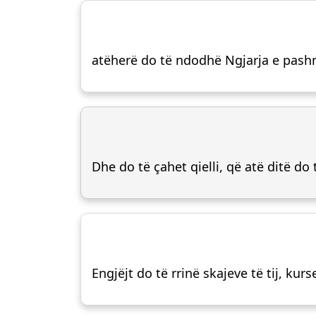
atëherë do të ndodhë Ngjarja e pas
Dhe do të çahet qielli, që atë ditë do 
Engjëjt do të rrinë skajeve të tij, kur