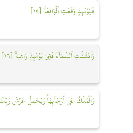
فَيَوۡمَئِذٖ وَقَعَتِ ٱلۡوَاقِعَةُ [١٥]
وَٱنشَقَّتِ ٱلسَّمَآءُ فَهِيَ يَوۡمَئِذٖ وَاهِيَةٞ [١٦]
وَٱلۡمَلَكُ عَلَىٰٓ أَرۡجَآئِهَاۚ وَيَحۡمِلُ عَرۡشَ رَبِّكَ فَ]