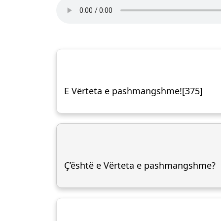
E Vërteta e pashmangshme![375]
Ç’është e Vërteta e pashmangshme?