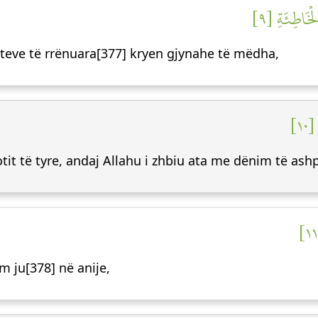
ۡخَاطِئَةِ [٩
teteve të rrënuara[377] kryen gjynahe të mëdha,
١٠
it të tyre, andaj Allahu i zhbiu ata me dënim të ashp
m ju[378] në anije,