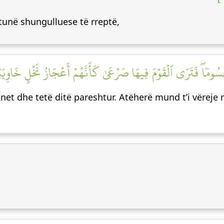
rtunë shungulluese të rreptë,
ٍ حُسُومٗاۖ فَتَرَى ٱلۡقَوۡمَ فِيهَا صَرۡعَىٰ كَأَنَّهُمۡ أَعۡجَازُ نَخۡلٍ خَاوِيَةٖ
 net dhe tetë ditë pareshtur. Atëherë mund t’i vëreje 