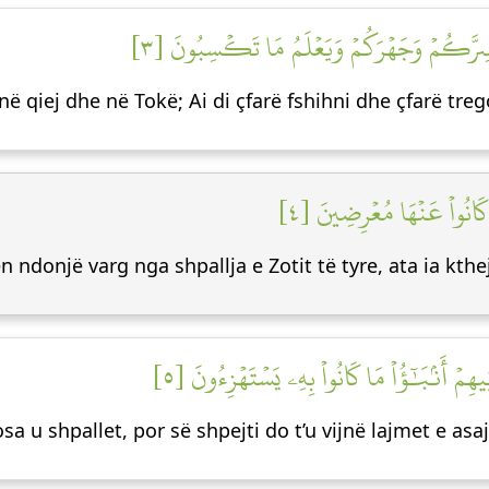
وَهُوَ ٱللَّهُ فِي ٱلسَّمَٰوَٰتِ وَفِي ٱلۡأَرۡضِ يَعۡل
në qiej dhe në Tokë; Ai di çfarë fshihni dhe çfarë trego
وَمَا تَأۡتِيهِم مِّنۡ ءَايَةٖ مّ
n ndonjë varg nga shpallja e Zotit të tyre, ata ia kth
فَقَدۡ كَذَّبُواْ بِٱلۡحَقِّ لَمَّا جَآءَهُمۡ فَسَوۡفَ 
a u shpallet, por së shpejti do t’u vijnë lajmet e asaj