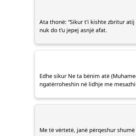
Ata thonë: “Sikur t’i kishte zbritur a
nuk do t’u jepej asnjë afat.
Edhe sikur Ne ta bënim atë (Muhamedin
ngatërroheshin në lidhje me mesazhin,
Me të vërtetë, janë përqeshur shumë t