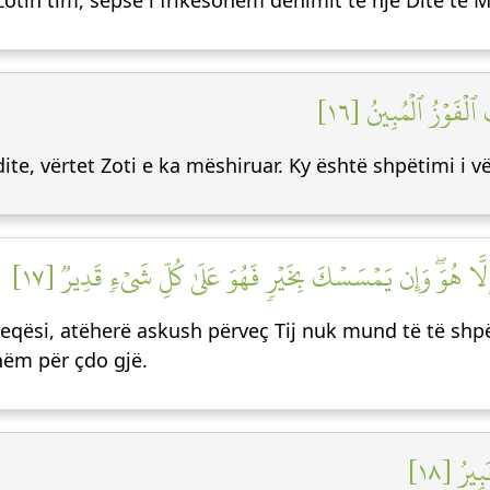
otin tim, sepse i frikësohem dënimit të një Dite të 
مَّن يُصۡرَفۡ عَنۡهُ يَو
te, vërtet Zoti e ka mëshiruar. Ky është shpëtimi i vë
وَإِن يَمۡسَسۡكَ ٱللَّهُ بِضُرّٖ فَلَا كَاشِفَ لَهُۥٓ إِلَّا هُوَۖ وَإِن ي
eqësi, atëherë askush përveç Tij nuk mund të të shpë
shëm për çdo gjë.
وَهُوَ ٱ