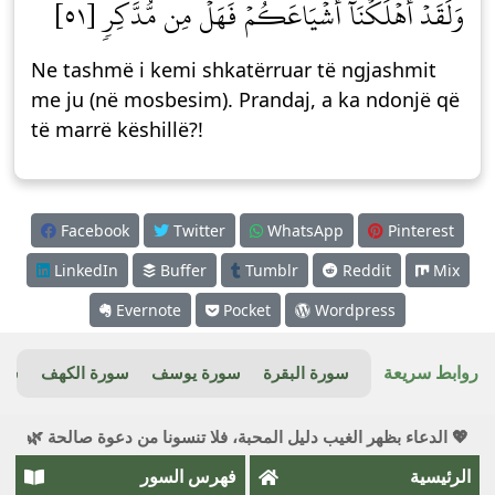
وَلَقَدۡ أَهۡلَكۡنَآ أَشۡيَاعَكُمۡ فَهَلۡ مِن مُّدَّكِرٖ [٥١]
Ne tashmë i kemi shkatërruar të ngjashmit
me ju (në mosbesim). Prandaj, a ka ndonjë që
të marrë këshillë?!
Facebook
Twitter
WhatsApp
Pinterest
LinkedIn
Buffer
Tumblr
Reddit
Mix
Evernote
Pocket
Wordpress
روابط سريعة
سورة البقرة
سورة يوسف
سورة الكهف
سور
💖 الدعاء بظهر الغيب دليل المحبة، فلا تنسونا من دعوة صالحة 🌿
الرئيسية
فهرس السور