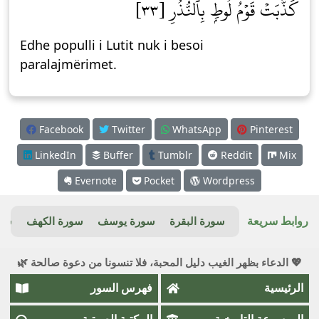
كَذَّبَتۡ قَوۡمُ لُوطِۭ بِٱلنُّذُرِ [٣٣]
Edhe populli i Lutit nuk i besoi
paralajmërimet.
Facebook
Twitter
WhatsApp
Pinterest
LinkedIn
Buffer
Tumblr
Reddit
Mix
Evernote
Pocket
Wordpress
روابط سريعة
سورة البقرة
سورة يوسف
سورة الكهف
سور
💖 الدعاء بظهر الغيب دليل المحبة، فلا تنسونا من دعوة صالحة 🌿
الرئيسية
فهرس السور