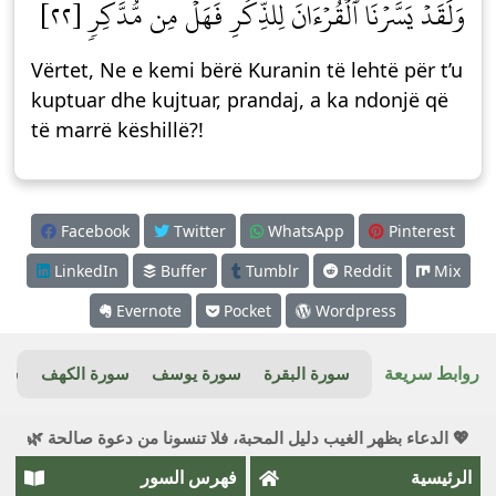
وَلَقَدۡ يَسَّرۡنَا ٱلۡقُرۡءَانَ لِلذِّكۡرِ فَهَلۡ مِن مُّدَّكِرٖ [٢٢]
Vërtet, Ne e kemi bërë Kuranin të lehtë për t’u
kuptuar dhe kujtuar, prandaj, a ka ndonjë që
të marrë këshillë?!
Facebook
Twitter
WhatsApp
Pinterest
LinkedIn
Buffer
Tumblr
Reddit
Mix
Evernote
Pocket
Wordpress
روابط سريعة
سورة البقرة
سورة يوسف
سورة الكهف
سور
💖 الدعاء بظهر الغيب دليل المحبة، فلا تنسونا من دعوة صالحة 🌿
الرئيسية
فهرس السور