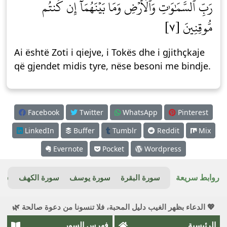
رَبِّ ٱلسَّمَٰوَٰتِ وَٱلۡأَرۡضِ وَمَا بَيۡنَهُمَآۖ إِن كُنتُم
مُّوقِنِينَ [٧]
Ai është Zoti i qiejve, i Tokës dhe i gjithçkaje
që gjendet midis tyre, nëse besoni me bindje.
Facebook
Twitter
WhatsApp
Pinterest
LinkedIn
Buffer
Tumblr
Reddit
Mix
Evernote
Pocket
Wordpress
روابط سريعة
سورة البقرة
سورة يوسف
سورة الكهف
سور
💖 الدعاء بظهر الغيب دليل المحبة، فلا تنسونا من دعوة صالحة 🌿
الرئيسية
فهرس السور