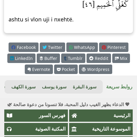
كَغَلۡيِ ٱلۡحَمِيمِ [٤٦]
ashtu si vlon uji i nxehtë.
Facebook
Twitter
WhatsApp
Pinterest
LinkedIn
Buffer
Tumblr
Reddit
Mix
Evernote
Pocket
Wordpress
روابط سريعة
سورة البقرة
سورة يوسف
سورة الكهف
سور
💖 الدعاء بظهر الغيب دليل المحبة، فلا تنسونا من دعوة صالحة 🌿
الرئيسية
فهرس السور
الموسوعة التاريخية
المكتبة الصوتية