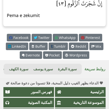
إِنَّ شَجَرَتَ ٱلزَّقُّومِ [٤٣]
Pema e zekumit
Facebook
Twitter
WhatsApp
Pinterest
LinkedIn
Buffer
Tumblr
Reddit
Mix
Evernote
Pocket
Wordpress
روابط سريعة
سورة البقرة
سورة يوسف
سورة الكهف
سور
💖 الدعاء بظهر الغيب دليل المحبة، فلا تنسونا من دعوة صالحة 🌿
الرئيسية
فهرس السور
الموسوعة التاريخية
المكتبة الصوتية