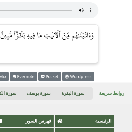
وَءَاتَيۡنَٰهُم مِّنَ ٱلۡأٓيَٰتِ مَا فِيهِ بَلَٰٓؤٞاْ مُّبِينٌ [٣
Mix
Evernote
Pocket
Wordpress
روابط سريعة
سورة البقرة
سورة يوسف
سورة ال
الرئيسية
فهرس السور