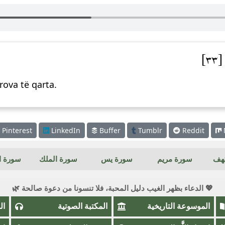
٣]
rova të qarta.
Pinterest
LinkedIn
Buffer
Tumblr
Reddit
كهف
سورة مريم
سورة يس
سورة الملك
سورة ال
💖 الدعاء بظهر الغيب دليل المحبة، فلا تنسونا من دعوة صالحة 🌿
الموسوعة التاريخية
المكتبة الصوتية
ال