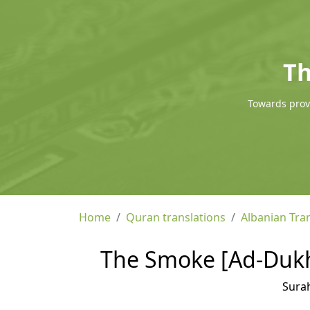
Th
Towards provi
Home
Quran translations
Albanian Tra
The Smoke [Ad-Dukha
Sura