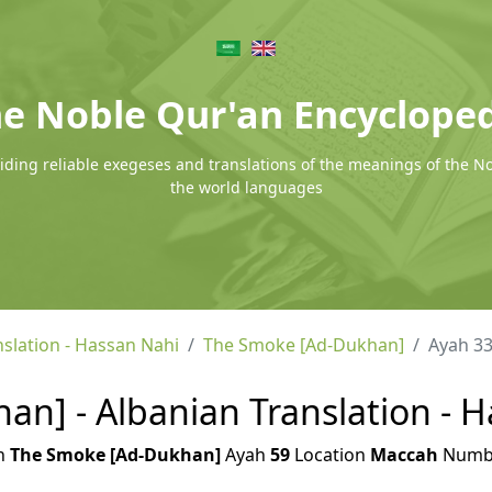
e Noble Qur'an Encyclope
ding reliable exegeses and translations of the meanings of the N
the world languages
nslation - Hassan Nahi
The Smoke [Ad-Dukhan]
Ayah 3
n] - Albanian Translation - H
h
The Smoke [Ad-Dukhan]
Ayah
59
Location
Maccah
Numb