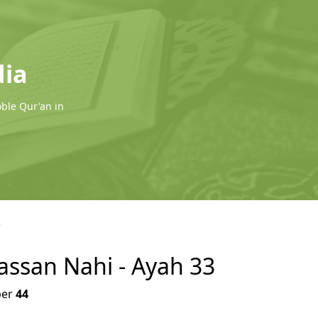
dia
oble Qur'an in
3
assan Nahi - Ayah 33
er
44