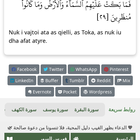
فَمَا بَكَتۡ عَلَيۡهِمُ ٱلسَّمَآءُ وَٱلۡأَرۡضُ وَمَا كَانُواْ
مُنظَرِينَ [٢٩]
Nuk i vajtoi ata as qielli, as Toka, as nuk iu
dha afat atyre.
Facebook
Twitter
WhatsApp
Pinterest
LinkedIn
Buffer
Tumblr
Reddit
Mix
Evernote
Pocket
Wordpress
روابط سريعة
سورة البقرة
سورة يوسف
سورة الكهف
سور
💖 الدعاء بظهر الغيب دليل المحبة، فلا تنسونا من دعوة صالحة 🌿
الرئيسية
فهرس السور