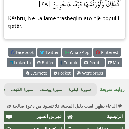
كَذَٰلِكَۖ وَأَوۡرَثۡنَٰهَا قَوۡمًا ءَاخَرِينَ [٢٨]
Kështu, Ne ua lamë trashëgim ato një populli
tjetër.
Facebook
Twitter
WhatsApp
Pinterest
LinkedIn
Buffer
Tumblr
Reddit
Mix
Evernote
Pocket
Wordpress
روابط سريعة
سورة البقرة
سورة يوسف
سورة الكهف
سور
💖 الدعاء بظهر الغيب دليل المحبة، فلا تنسونا من دعوة صالحة 🌿
الرئيسية
فهرس السور