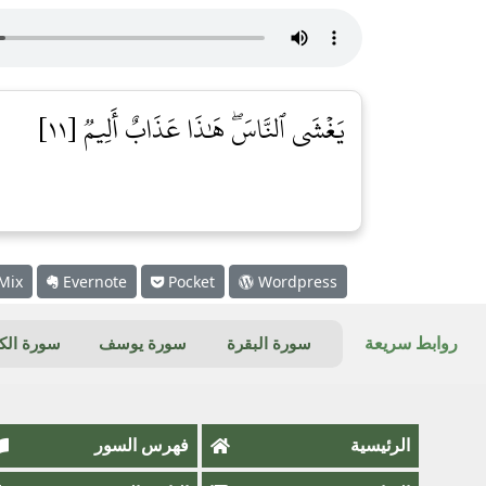
يَغۡشَى ٱلنَّاسَۖ هَٰذَا عَذَابٌ أَلِيمٞ [١١]
Mix
Evernote
Pocket
Wordpress
روابط سريعة
سورة البقرة
سورة يوسف
سورة ال
الرئيسية
فهرس السور