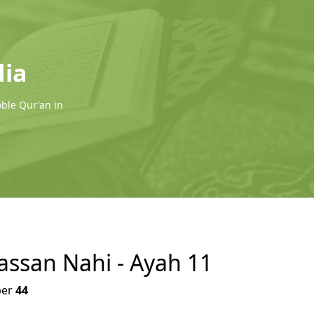
dia
oble Qur'an in
1
assan Nahi - Ayah 11
er
44