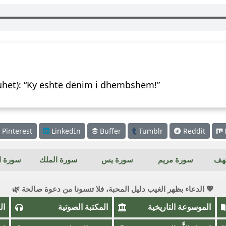
thuhet): “Ky është dënim i dhembshëm!”
Pinterest
LinkedIn
Buffer
Tumblr
Reddit
كهف
سورة مريم
سورة يس
سورة الملك
سورة ال
💖 الدعاء بظهر الغيب دليل المحبة، فلا تنسونا من دعوة صالحة 🌿
الموسوعة التاريخية
المكتبة الصوتية
ال