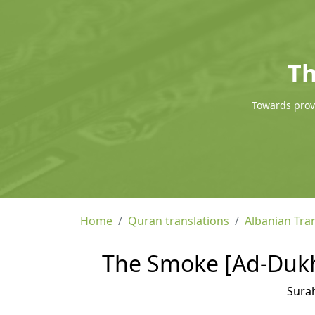
Th
Towards provi
Home
Quran translations
Albanian Tra
The Smoke [Ad-Dukha
Sura