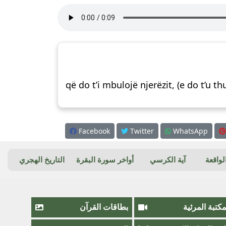
që do t’i mbulojë njerëzit, (e do t’u 
Facebook
Twitter
WhatsApp
واقعة
آية الكرسي
أواخر سورة البقرة
التاريخ الهجري
مكتبة المرئية
بطاقات القرآن