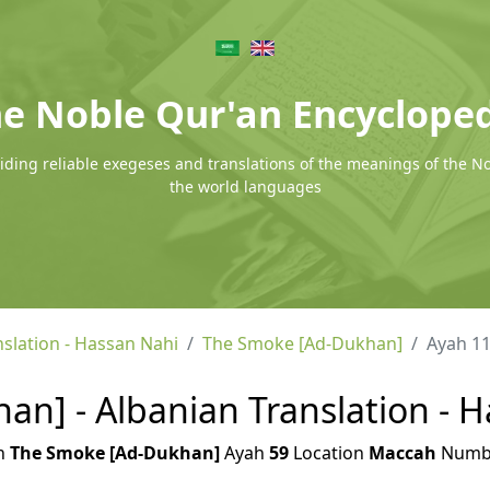
e Noble Qur'an Encyclope
ding reliable exegeses and translations of the meanings of the N
the world languages
nslation - Hassan Nahi
The Smoke [Ad-Dukhan]
Ayah 1
n] - Albanian Translation - H
h
The Smoke [Ad-Dukhan]
Ayah
59
Location
Maccah
Numb