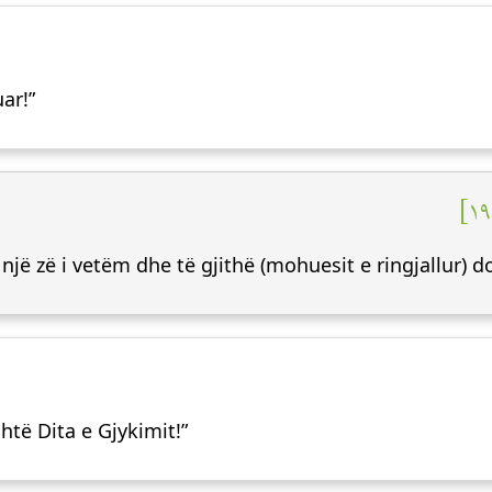
ar!”
jetë një zë i vetëm dhe të gjithë (mohuesit e ringjallur)
htë Dita e Gjykimit!”