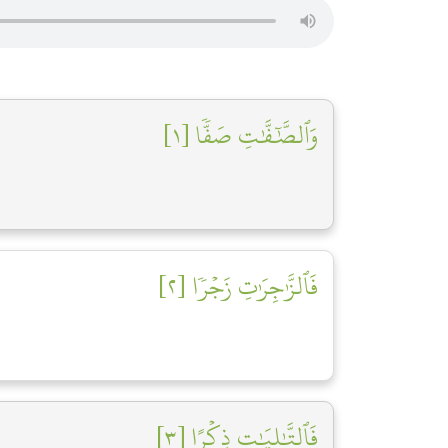
وَٱلصَّٰٓفَّٰتِ صَفّٗا [١]
فَٱلزَّٰجِرَٰتِ زَجۡرٗا [٢]
فَٱلتَّٰلِيَٰتِ ذِكۡرًا [٣]