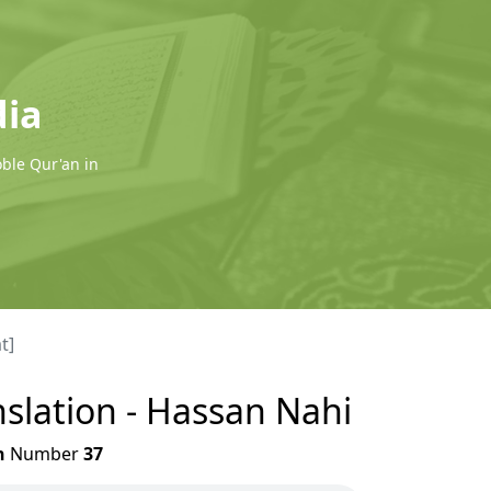
dia
oble Qur'an in
t]
nslation - Hassan Nahi
h
Number
37