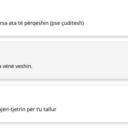
ërsa ata të përqeshin (pse çuditesh)
a vënë veshin.
ëri-tjetrin për t’u tallur