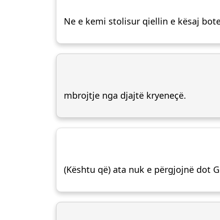
Ne e kemi stolisur qiellin e kësaj bo
mbrojtje nga djajtë kryeneçë.
(Kështu që) ata nuk e përgjojnë dot G