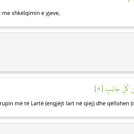
te me shkëlqimin e yjeve,
 مِن كُلِّ جَانِبٖ [٨
rupin më të Lartë (engjëjt lart në qiej) dhe qëllohen 