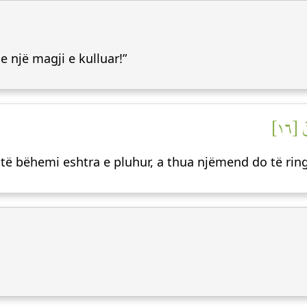
se një magji e kulluar!”
 [١٦
e të bëhemi eshtra e pluhur, a thua njëmend do të rin