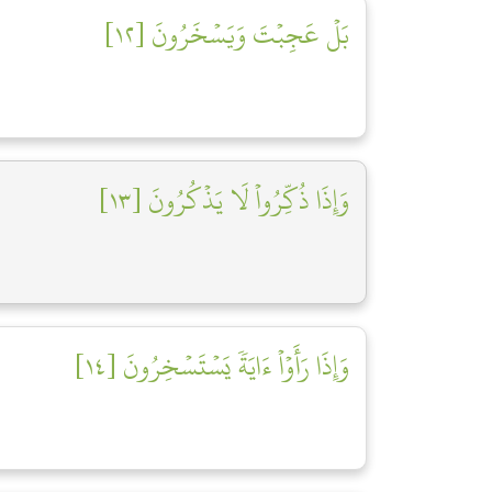
بَلۡ عَجِبۡتَ وَيَسۡخَرُونَ [١٢]
وَإِذَا ذُكِّرُواْ لَا يَذۡكُرُونَ [١٣]
وَإِذَا رَأَوۡاْ ءَايَةٗ يَسۡتَسۡخِرُونَ [١٤]