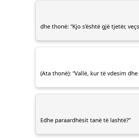
dhe thonë: “Kjo s’është gjë tjetër, veç
(Ata thonë): “Vallë, kur të vdesim dh
Edhe paraardhësit tanë të lashtë?”