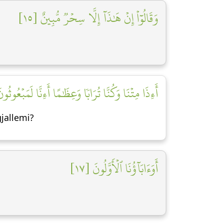
وَقَالُوٓاْ إِنۡ هَٰذَآ إِلَّا سِحۡرٞ مُّبِينٌ [١٥]
أَءِذَا مِتۡنَا وَكُنَّا تُرَابٗا وَعِظَٰمًا أَءِنَّا لَمَبۡعُوثُونَ]
gjallemi?
أَوَءَابَآؤُنَا ٱلۡأَوَّلُونَ [١٧]