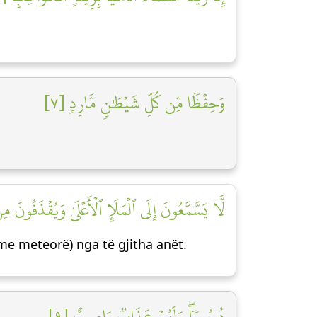
وَحِفۡظٗا مِّن كُلِّ شَيۡطَٰنٖ مَّارِدٖ [٧]
لَّا يَسَّمَّعُونَ إِلَى ٱلۡمَلَإِ ٱلۡأَعۡلَىٰ وَيُقۡذَفُونَ]
(me meteorë) nga të gjitha anët.
دُحُورٗاۖ وَلَهُمۡ عَذَابٞ وَاصِبٌ [٩]