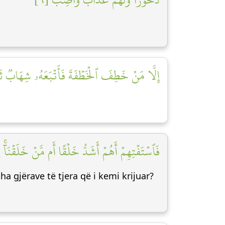
إِلَّا مَنۡ خَطِفَ ٱلۡخَطۡفَةَ فَأَتۡبَعَهُۥ شِهَابٞ ثَ]
فَٱسۡتَفۡتِهِمۡ أَهُمۡ أَشَدُّ خَلۡقًا أَم مَّنۡ خَلَقۡنَآۚ]
ha gjërave të tjera që i kemi krijuar?