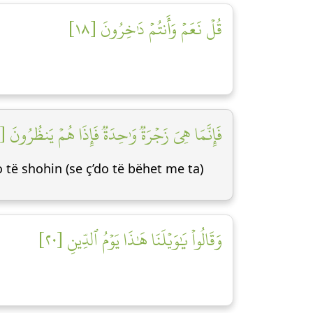
قُلۡ نَعَمۡ وَأَنتُمۡ دَٰخِرُونَ [١٨]
فَإِنَّمَا هِيَ زَجۡرَةٞ وَٰحِدَةٞ فَإِذَا هُمۡ يَنظُرُونَ [١٩]
 do të shohin (se ç’do të bëhet me ta)
وَقَالُواْ يَٰوَيۡلَنَا هَٰذَا يَوۡمُ ٱلدِّينِ [٢٠]