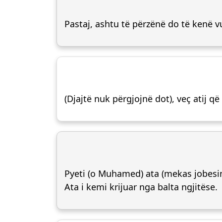
Pastaj, ashtu të përzënë do të kenë vu
(Djajtë nuk përgjojnë dot), veç atij që
Pyeti (o Muhamed) ata (mekas jobesimta
Ata i kemi krijuar nga balta ngjitëse.