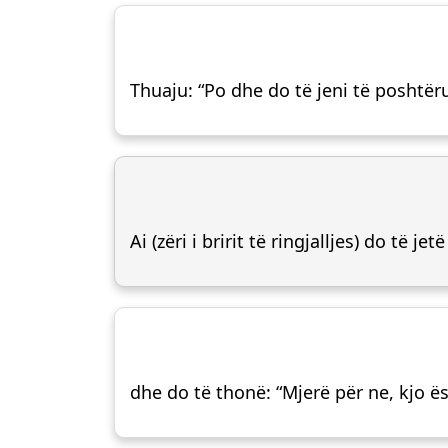
Thuaju: “Po dhe do të jeni të poshtëru
Ai (zëri i bririt të ringjalljes) do të 
dhe do të thonë: “Mjerë për ne, kjo ës