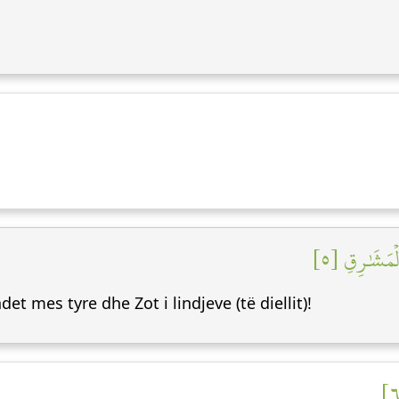
لۡمَشَٰرِقِ [٥
det mes tyre dhe Zot i lindjeve (të diellit)!