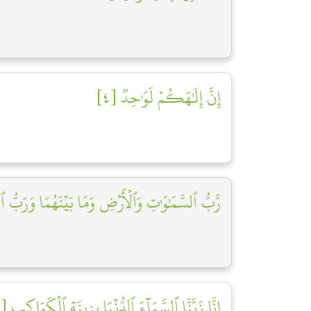
إِنَّ إِلَٰهَكُمۡ لَوَٰحِدٞ [٤]
رَّبُّ ٱلسَّمَٰوَٰتِ وَٱلۡأَرۡضِ وَمَا بَيۡنَهُمَا وَرَبُّ ٱ]
إِنَّا زَيَّنَّا ٱلسَّمَآءَ ٱلدُّنۡيَا بِزِينَةٍ ٱلۡكَوَاكِبِ [٦]