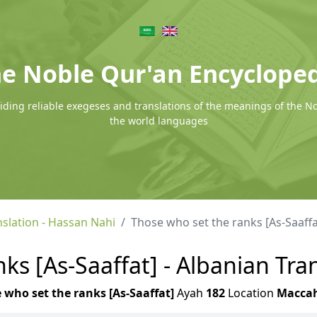
e Noble Qur'an Encyclope
ding reliable exegeses and translations of the meanings of the N
the world languages
nslation - Hassan Nahi
Those who set the ranks [As-Saaffa
ks [As-Saaffat] - Albanian Tra
 who set the ranks [As-Saaffat]
Ayah
182
Location
Macca