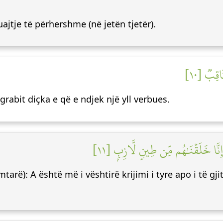
ajtje të përhershme (në jetën tjetër).
اقِبٞ [١٠
 grabit diçka e që e ndjek një yll verbues.
 إِنَّا خَلَقۡنَٰهُم مِّن طِينٖ لَّازِبِۭ [١١
rë): A është më i vështirë krijimi i tyre apo i të gjit