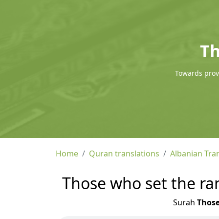
Th
Towards provi
Home
Quran translations
Albanian Tra
Those who set the ran
Surah
Those