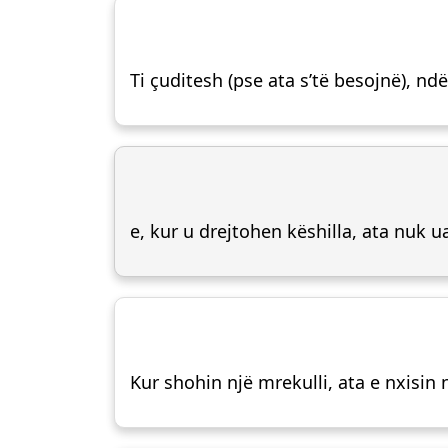
Ti çuditesh (pse ata s’të besojnë), nd
e, kur u drejtohen këshilla, ata nuk u
Kur shohin një mrekulli, ata e nxisin nj