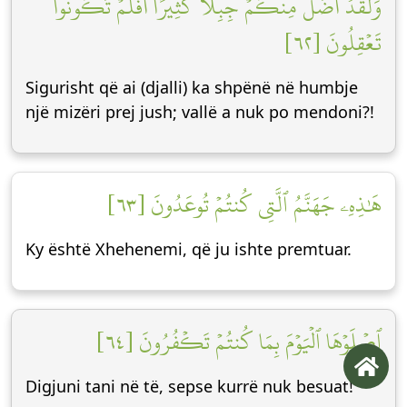
وَلَقَدۡ أَضَلَّ مِنكُمۡ جِبِلّٗا كَثِيرًاۖ أَفَلَمۡ تَكُونُواْ
تَعۡقِلُونَ [٦٢]
Sigurisht që ai (djalli) ka shpënë në humbje
një mizëri prej jush; vallë a nuk po mendoni?!
هَٰذِهِۦ جَهَنَّمُ ٱلَّتِي كُنتُمۡ تُوعَدُونَ [٦٣]
Ky është Xhehenemi, që ju ishte premtuar.
ٱصۡلَوۡهَا ٱلۡيَوۡمَ بِمَا كُنتُمۡ تَكۡفُرُونَ [٦٤]
Digjuni tani në të, sepse kurrë nuk besuat!”