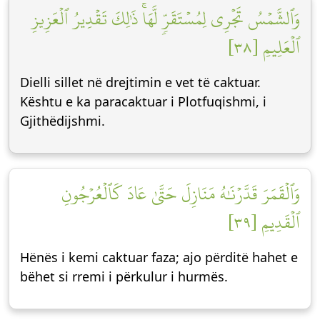
وَٱلشَّمۡسُ تَجۡرِي لِمُسۡتَقَرّٖ لَّهَاۚ ذَٰلِكَ تَقۡدِيرُ ٱلۡعَزِيزِ
ٱلۡعَلِيمِ [٣٨]
Dielli sillet në drejtimin e vet të caktuar.
Kështu e ka paracaktuar i Plotfuqishmi, i
Gjithëdijshmi.
وَٱلۡقَمَرَ قَدَّرۡنَٰهُ مَنَازِلَ حَتَّىٰ عَادَ كَٱلۡعُرۡجُونِ
ٱلۡقَدِيمِ [٣٩]
Hënës i kemi caktuar faza; ajo përditë hahet e
bëhet si rremi i përkulur i hurmës.