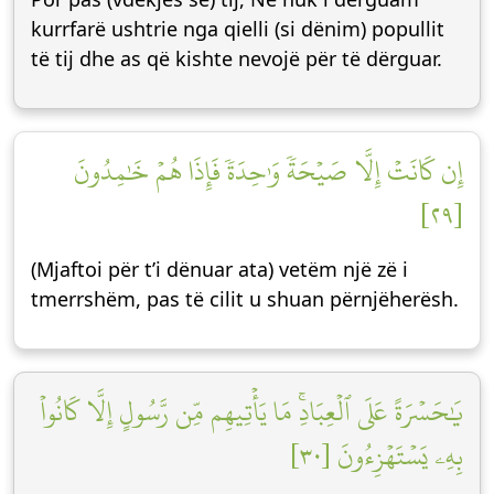
kurrfarë ushtrie nga qielli (si dënim) popullit
të tij dhe as që kishte nevojë për të dërguar.
إِن كَانَتۡ إِلَّا صَيۡحَةٗ وَٰحِدَةٗ فَإِذَا هُمۡ خَٰمِدُونَ
[٢٩]
(Mjaftoi për t’i dënuar ata) vetëm një zë i
tmerrshëm, pas të cilit u shuan përnjëherësh.
يَٰحَسۡرَةً عَلَى ٱلۡعِبَادِۚ مَا يَأۡتِيهِم مِّن رَّسُولٍ إِلَّا كَانُواْ
بِهِۦ يَسۡتَهۡزِءُونَ [٣٠]