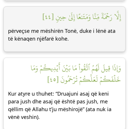
إِلَّا رَحۡمَةٗ مِّنَّا وَمَتَٰعًا إِلَىٰ حِينٖ [٤٤]
përveçse me mëshirën Tonë, duke i lënë ata
të kënaqen njëfarë kohe.
وَإِذَا قِيلَ لَهُمُ ٱتَّقُواْ مَا بَيۡنَ أَيۡدِيكُمۡ وَمَا
خَلۡفَكُمۡ لَعَلَّكُمۡ تُرۡحَمُونَ [٤٥]
Kur atyre u thuhet: “Druajuni asaj që keni
para jush dhe asaj që është pas jush, me
qëllim që Allahu t’ju mëshirojë” (ata nuk ia
vënë veshin).