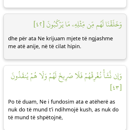
وَخَلَقۡنَا لَهُم مِّن مِّثۡلِهِۦ مَا يَرۡكَبُونَ [٤٢]
dhe për ata Ne krijuam mjete të ngjashme
me atë anije, në të cilat hipin.
وَإِن نَّشَأۡ نُغۡرِقۡهُمۡ فَلَا صَرِيخَ لَهُمۡ وَلَا هُمۡ يُنقَذُونَ
[٤٣]
Po të duam, Ne i fundosim ata e atëherë as
nuk do të mund t’i ndihmojë kush, as nuk do
të mund të shpëtojnë,