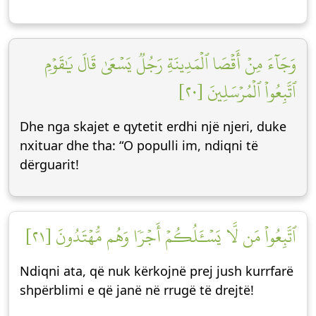
وَجَآءَ مِنۡ أَقۡصَا ٱلۡمَدِينَةِ رَجُلٞ يَسۡعَىٰ قَالَ يَٰقَوۡمِ
ٱتَّبِعُواْ ٱلۡمُرۡسَلِينَ [٢٠]
Dhe nga skajet e qytetit erdhi një njeri, duke
nxituar dhe tha: “O populli im, ndiqni të
dërguarit!
ٱتَّبِعُواْ مَن لَّا يَسۡـَٔلُكُمۡ أَجۡرٗا وَهُم مُّهۡتَدُونَ [٢١]
Ndiqni ata, që nuk kërkojnë prej jush kurrfarë
shpërblimi e që janë në rrugë të drejtë!