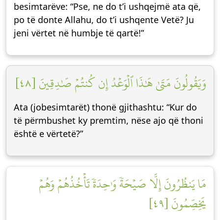
besimtarëve: “Pse, ne do t’i ushqejmë ata që,
po të donte Allahu, do t’i ushqente Vetë? Ju
jeni vërtet në humbje të qartë!”
وَيَقُولُونَ مَتَىٰ هَٰذَا ٱلۡوَعۡدُ إِن كُنتُمۡ صَٰدِقِينَ [٤٨]
Ata (jobesimtarët) thonë gjithashtu: “Kur do
të përmbushet ky premtim, nëse ajo që thoni
është e vërtetë?”
مَا يَنظُرُونَ إِلَّا صَيۡحَةٗ وَٰحِدَةٗ تَأۡخُذُهُمۡ وَهُمۡ
يَخِصِّمُونَ [٤٩]