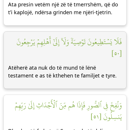
Ata presin vetëm një zë të tmerrshëm, që do
t’i kaplojë, ndërsa grinden me njëri-tjetrin.
فَلَا يَسۡتَطِيعُونَ تَوۡصِيَةٗ وَلَآ إِلَىٰٓ أَهۡلِهِمۡ يَرۡجِعُونَ
[٥٠]
Atëherë ata nuk do të mund të lënë
testament e as të kthehen te familjet e tyre.
وَنُفِخَ فِي ٱلصُّورِ فَإِذَا هُم مِّنَ ٱلۡأَجۡدَاثِ إِلَىٰ رَبِّهِمۡ
يَنسِلُونَ [٥١]