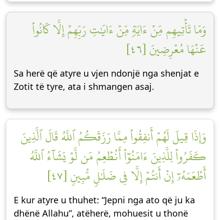
وَمَا تَأۡتِيهِم مِّنۡ ءَايَةٖ مِّنۡ ءَايَٰتِ رَبِّهِمۡ إِلَّا كَانُواْ
عَنۡهَا مُعۡرِضِينَ [٤٦]
Sa herë që atyre u vjen ndonjë nga shenjat e
Zotit të tyre, ata i shmangen asaj.
وَإِذَا قِيلَ لَهُمۡ أَنفِقُواْ مِمَّا رَزَقَكُمُ ٱللَّهُ قَالَ ٱلَّذِينَ
كَفَرُواْ لِلَّذِينَ ءَامَنُوٓاْ أَنُطۡعِمُ مَن لَّوۡ يَشَآءُ ٱللَّهُ
أَطۡعَمَهُۥٓ إِنۡ أَنتُمۡ إِلَّا فِي ضَلَٰلٖ مُّبِينٖ [٤٧]
E kur atyre u thuhet: “Jepni nga ato që ju ka
dhënë Allahu”, atëherë, mohuesit u thonë