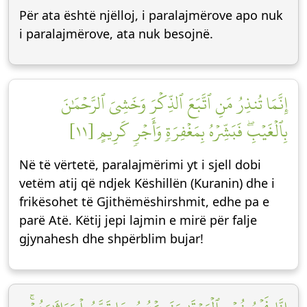
Për ata është njëlloj, i paralajmërove apo nuk
i paralajmërove, ata nuk besojnë.
إِنَّمَا تُنذِرُ مَنِ ٱتَّبَعَ ٱلذِّكۡرَ وَخَشِيَ ٱلرَّحۡمَٰنَ
بِٱلۡغَيۡبِۖ فَبَشِّرۡهُ بِمَغۡفِرَةٖ وَأَجۡرٖ كَرِيمٍ [١١]
Në të vërtetë, paralajmërimi yt i sjell dobi
vetëm atij që ndjek Këshillën (Kuranin) dhe i
frikësohet të Gjithëmëshirshmit, edhe pa e
parë Atë. Këtij jepi lajmin e mirë për falje
gjynahesh dhe shpërblim bujar!