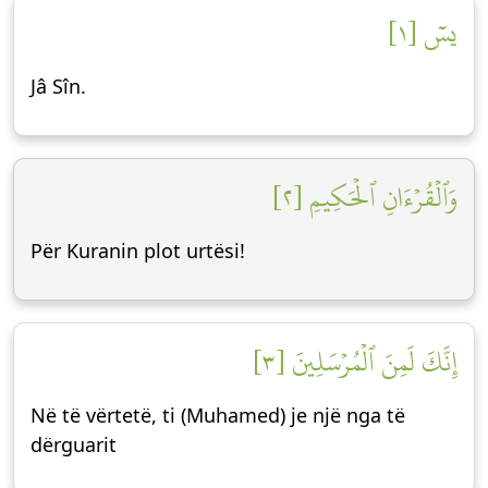
يسٓ [١]
Jâ Sîn.
وَٱلۡقُرۡءَانِ ٱلۡحَكِيمِ [٢]
Për Kuranin plot urtësi!
إِنَّكَ لَمِنَ ٱلۡمُرۡسَلِينَ [٣]
Në të vërtetë, ti (Muhamed) je një nga të
dërguarit