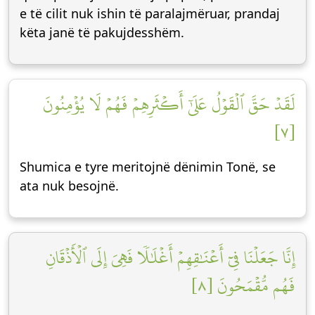
e të cilit nuk ishin të paralajmëruar, prandaj
këta janë të pakujdesshëm.
لَقَدۡ حَقَّ ٱلۡقَوۡلُ عَلَىٰٓ أَكۡثَرِهِمۡ فَهُمۡ لَا يُؤۡمِنُونَ
[٧]
Shumica e tyre meritojnë dënimin Tonë, se
ata nuk besojnë.
إِنَّا جَعَلۡنَا فِيٓ أَعۡنَٰقِهِمۡ أَغۡلَٰلٗا فَهِيَ إِلَى ٱلۡأَذۡقَانِ
فَهُم مُّقۡمَحُونَ [٨]