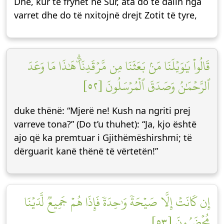
Dhe, kur të fryhet në Sur, ata do të dalin nga
varret dhe do të nxitojnë drejt Zotit të tyre,
قَالُواْ يَٰوَيۡلَنَا مَنۢ بَعَثَنَا مِن مَّرۡقَدِنَاۜۗ هَٰذَا مَا وَعَدَ
ٱلرَّحۡمَٰنُ وَصَدَقَ ٱلۡمُرۡسَلُونَ [٥٢]
duke thënë: “Mjerë ne! Kush na ngriti prej
varreve tona?” (Do t’u thuhet): “Ja, kjo është
ajo që ka premtuar i Gjithëmëshirshmi; të
dërguarit kanë thënë të vërtetën!”
إِن كَانَتۡ إِلَّا صَيۡحَةٗ وَٰحِدَةٗ فَإِذَا هُمۡ جَمِيعٞ لَّدَيۡنَا
مُحۡضَرُونَ [٥٣]