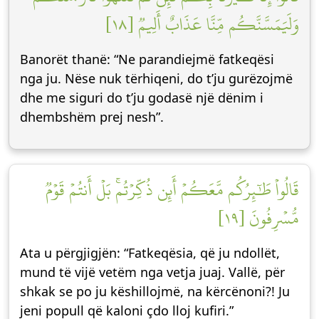
وَلَيَمَسَّنَّكُم مِّنَّا عَذَابٌ أَلِيمٞ [١٨]
Banorët thanë: “Ne parandiejmë fatkeqësi
nga ju. Nëse nuk tërhiqeni, do t’ju gurëzojmë
dhe me siguri do t’ju godasë një dënim i
dhembshëm prej nesh”.
قَالُواْ طَٰٓئِرُكُم مَّعَكُمۡ أَئِن ذُكِّرۡتُمۚ بَلۡ أَنتُمۡ قَوۡمٞ
مُّسۡرِفُونَ [١٩]
Ata u përgjigjën: “Fatkeqësia, që ju ndollët,
mund të vijë vetëm nga vetja juaj. Vallë, për
shkak se po ju këshillojmë, na kërcënoni?! Ju
jeni popull që kaloni çdo lloj kufiri.”