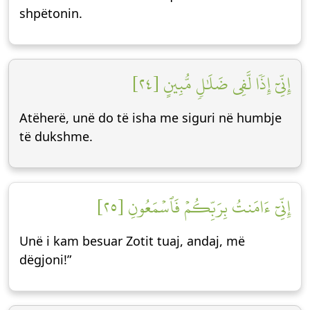
shpëtonin.
إِنِّيٓ إِذٗا لَّفِي ضَلَٰلٖ مُّبِينٍ [٢٤]
Atëherë, unë do të isha me siguri në humbje
të dukshme.
إِنِّيٓ ءَامَنتُ بِرَبِّكُمۡ فَٱسۡمَعُونِ [٢٥]
Unë i kam besuar Zotit tuaj, andaj, më
dëgjoni!”