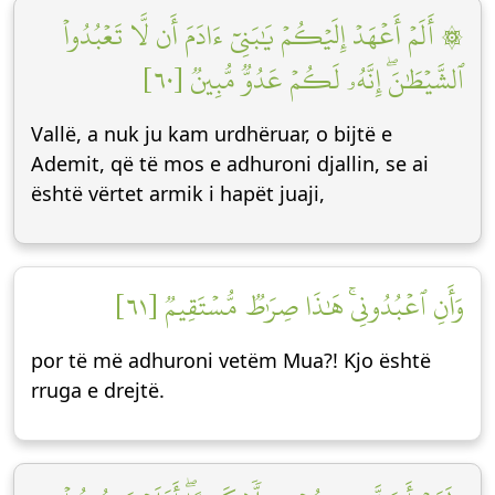
۞ أَلَمۡ أَعۡهَدۡ إِلَيۡكُمۡ يَٰبَنِيٓ ءَادَمَ أَن لَّا تَعۡبُدُواْ
ٱلشَّيۡطَٰنَۖ إِنَّهُۥ لَكُمۡ عَدُوّٞ مُّبِينٞ [٦٠]
Vallë, a nuk ju kam urdhëruar, o bijtë e
Ademit, që të mos e adhuroni djallin, se ai
është vërtet armik i hapët juaji,
وَأَنِ ٱعۡبُدُونِيۚ هَٰذَا صِرَٰطٞ مُّسۡتَقِيمٞ [٦١]
por të më adhuroni vetëm Mua?! Kjo është
rruga e drejtë.