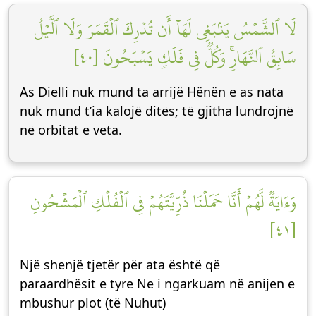
لَا ٱلشَّمۡسُ يَنۢبَغِي لَهَآ أَن تُدۡرِكَ ٱلۡقَمَرَ وَلَا ٱلَّيۡلُ
سَابِقُ ٱلنَّهَارِۚ وَكُلّٞ فِي فَلَكٖ يَسۡبَحُونَ [٤٠]
As Dielli nuk mund ta arrijë Hënën e as nata
nuk mund t’ia kalojë ditës; të gjitha lundrojnë
në orbitat e veta.
وَءَايَةٞ لَّهُمۡ أَنَّا حَمَلۡنَا ذُرِّيَّتَهُمۡ فِي ٱلۡفُلۡكِ ٱلۡمَشۡحُونِ
[٤١]
Një shenjë tjetër për ata është që
paraardhësit e tyre Ne i ngarkuam në anijen e
mbushur plot (të Nuhut)