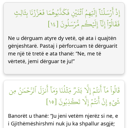
إِذۡ أَرۡسَلۡنَآ إِلَيۡهِمُ ٱثۡنَيۡنِ فَكَذَّبُوهُمَا فَعَزَّزۡنَا بِثَالِثٖ
فَقَالُوٓاْ إِنَّآ إِلَيۡكُم مُّرۡسَلُونَ [١٤]
Ne u dërguam atyre dy vetë, që ata i quajtën
gënjeshtarë. Pastaj i përforcuam të dërguarit
me një të tretë e ata thanë: “Ne, me të
vërtetë, jemi dërguar te ju!”
قَالُواْ مَآ أَنتُمۡ إِلَّا بَشَرٞ مِّثۡلُنَا وَمَآ أَنزَلَ ٱلرَّحۡمَٰنُ مِن
شَيۡءٍ إِنۡ أَنتُمۡ إِلَّا تَكۡذِبُونَ [١٥]
Banorët u thanë: “Ju jeni vetëm njerëz si ne, e
i Gjithëmëshirshmi nuk ju ka shpallur asgjë;