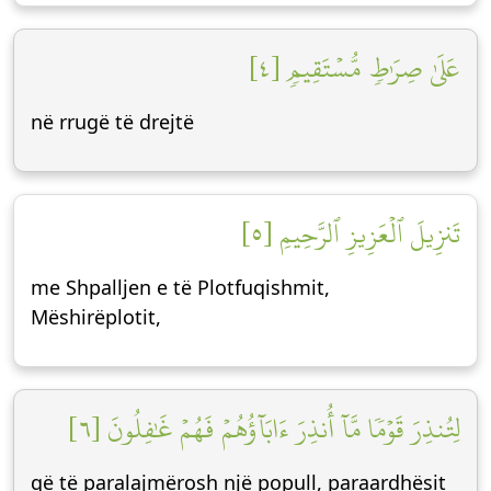
عَلَىٰ صِرَٰطٖ مُّسۡتَقِيمٖ [٤]
në rrugë të drejtë
تَنزِيلَ ٱلۡعَزِيزِ ٱلرَّحِيمِ [٥]
me Shpalljen e të Plotfuqishmit,
Mëshirëplotit,
لِتُنذِرَ قَوۡمٗا مَّآ أُنذِرَ ءَابَآؤُهُمۡ فَهُمۡ غَٰفِلُونَ [٦]
që të paralajmërosh një popull, paraardhësit