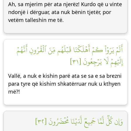
Ah, sa mjerim për ata njerëz! Kurdo që u vinte
ndonjë i dërguar, ata nuk bënin tjetër, por
vetëm talleshin me të.
أَلَمۡ يَرَوۡاْ كَمۡ أَهۡلَكۡنَا قَبۡلَهُم مِّنَ ٱلۡقُرُونِ أَنَّهُمۡ
إِلَيۡهِمۡ لَا يَرۡجِعُونَ [٣١]
Vallë, a nuk e kishin parë ata se sa e sa brezni
para tyre që kishim shkatërruar nuk u kthyen
më?!
وَإِن كُلّٞ لَّمَّا جَمِيعٞ لَّدَيۡنَا مُحۡضَرُونَ [٣٢]