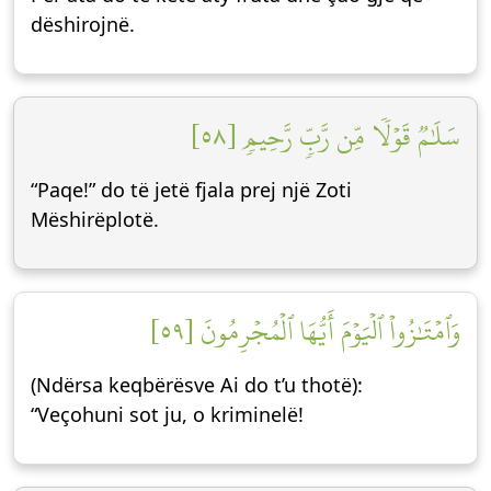
dëshirojnë.
سَلَٰمٞ قَوۡلٗا مِّن رَّبّٖ رَّحِيمٖ [٥٨]
“Paqe!” do të jetë fjala prej një Zoti
Mëshirëplotë.
وَٱمۡتَٰزُواْ ٱلۡيَوۡمَ أَيُّهَا ٱلۡمُجۡرِمُونَ [٥٩]
(Ndërsa keqbërësve Ai do t’u thotë):
“Veçohuni sot ju, o kriminelë!