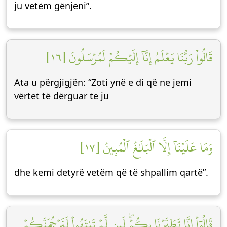
ju vetëm gënjeni”.
قَالُواْ رَبُّنَا يَعۡلَمُ إِنَّآ إِلَيۡكُمۡ لَمُرۡسَلُونَ [١٦]
Ata u përgjigjën: “Zoti ynë e di që ne jemi
vërtet të dërguar te ju
وَمَا عَلَيۡنَآ إِلَّا ٱلۡبَلَٰغُ ٱلۡمُبِينُ [١٧]
dhe kemi detyrë vetëm që të shpallim qartë”.
قَالُوٓاْ إِنَّا تَطَيَّرۡنَا بِكُمۡۖ لَئِن لَّمۡ تَنتَهُواْ لَنَرۡجُمَنَّكُمۡ