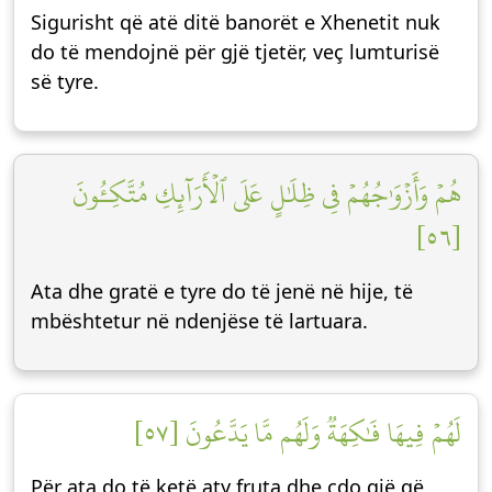
Sigurisht që atë ditë banorët e Xhenetit nuk
do të mendojnë për gjë tjetër, veç lumturisë
së tyre.
هُمۡ وَأَزۡوَٰجُهُمۡ فِي ظِلَٰلٍ عَلَى ٱلۡأَرَآئِكِ مُتَّكِـُٔونَ
[٥٦]
Ata dhe gratë e tyre do të jenë në hije, të
mbështetur në ndenjëse të lartuara.
لَهُمۡ فِيهَا فَٰكِهَةٞ وَلَهُم مَّا يَدَّعُونَ [٥٧]
Për ata do të ketë aty fruta dhe çdo gjë që