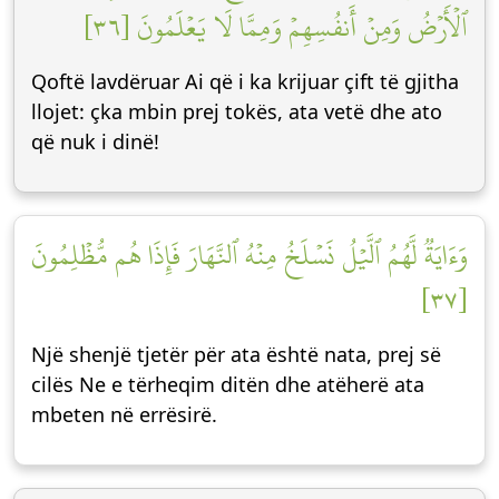
ٱلۡأَرۡضُ وَمِنۡ أَنفُسِهِمۡ وَمِمَّا لَا يَعۡلَمُونَ [٣٦]
Qoftë lavdëruar Ai që i ka krijuar çift të gjitha
llojet: çka mbin prej tokës, ata vetë dhe ato
që nuk i dinë!
وَءَايَةٞ لَّهُمُ ٱلَّيۡلُ نَسۡلَخُ مِنۡهُ ٱلنَّهَارَ فَإِذَا هُم مُّظۡلِمُونَ
[٣٧]
Një shenjë tjetër për ata është nata, prej së
cilës Ne e tërheqim ditën dhe atëherë ata
mbeten në errësirë.