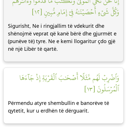
إِنَّا نَحۡنُ نُحۡيِ ٱلۡمَوۡتَىٰ وَنَكۡتُبُ مَا قَدَّمُواْ وَءَاثَٰرَهُمۡۚ
وَكُلَّ شَيۡءٍ أَحۡصَيۡنَٰهُ فِيٓ إِمَامٖ مُّبِينٖ [١٢]
Sigurisht, Ne i ringjallim të vdekurit dhe
shënojmë veprat që kanë bërë dhe gjurmët e
(punëve të) tyre. Ne e kemi llogaritur çdo gjë
në një Libër të qartë.
وَٱضۡرِبۡ لَهُم مَّثَلًا أَصۡحَٰبَ ٱلۡقَرۡيَةِ إِذۡ جَآءَهَا
ٱلۡمُرۡسَلُونَ [١٣]
Përmendu atyre shembullin e banorëve të
qytetit, kur u erdhën të dërguarit.