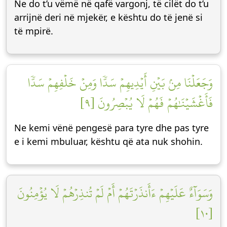
Ne do t’u vëmë në qafë vargonj, të cilët do t’u
arrijnë deri në mjekër, e kështu do të jenë si
të mpirë.
وَجَعَلۡنَا مِنۢ بَيۡنِ أَيۡدِيهِمۡ سَدّٗا وَمِنۡ خَلۡفِهِمۡ سَدّٗا
فَأَغۡشَيۡنَٰهُمۡ فَهُمۡ لَا يُبۡصِرُونَ [٩]
Ne kemi vënë pengesë para tyre dhe pas tyre
e i kemi mbuluar, kështu që ata nuk shohin.
وَسَوَآءٌ عَلَيۡهِمۡ ءَأَنذَرۡتَهُمۡ أَمۡ لَمۡ تُنذِرۡهُمۡ لَا يُؤۡمِنُونَ
[١٠]