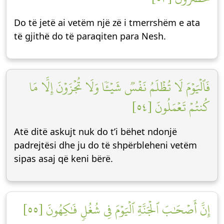
Do të jetë ai vetëm një zë i tmerrshëm e ata
të gjithë do të paraqiten para Nesh.
فَٱلۡيَوۡمَ لَا تُظۡلَمُ نَفۡسٞ شَيۡـٔٗا وَلَا تُجۡزَوۡنَ إِلَّا مَا
كُنتُمۡ تَعۡمَلُونَ [٥٤]
Atë ditë askujt nuk do t’i bëhet ndonjë
padrejtësi dhe ju do të shpërbleheni vetëm
sipas asaj që keni bërë.
إِنَّ أَصۡحَٰبَ ٱلۡجَنَّةِ ٱلۡيَوۡمَ فِي شُغُلٖ فَٰكِهُونَ [٥٥]