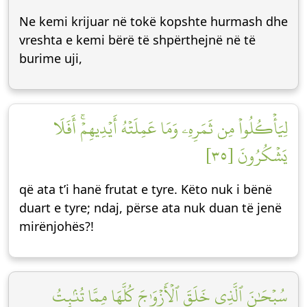
Ne kemi krijuar në tokë kopshte hurmash dhe
vreshta e kemi bërë të shpërthejnë në të
burime uji,
لِيَأۡكُلُواْ مِن ثَمَرِهِۦ وَمَا عَمِلَتۡهُ أَيۡدِيهِمۡۚ أَفَلَا
يَشۡكُرُونَ [٣٥]
që ata t’i hanë frutat e tyre. Këto nuk i bënë
duart e tyre; ndaj, përse ata nuk duan të jenë
mirënjohës?!
سُبۡحَٰنَ ٱلَّذِي خَلَقَ ٱلۡأَزۡوَٰجَ كُلَّهَا مِمَّا تُنۢبِتُ