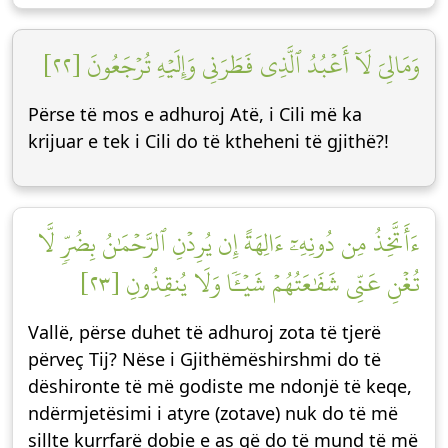
وَمَالِيَ لَآ أَعۡبُدُ ٱلَّذِي فَطَرَنِي وَإِلَيۡهِ تُرۡجَعُونَ [٢٢]
Përse të mos e adhuroj Atë, i Cili më ka
krijuar e tek i Cili do të ktheheni të gjithë?!
ءَأَتَّخِذُ مِن دُونِهِۦٓ ءَالِهَةً إِن يُرِدۡنِ ٱلرَّحۡمَٰنُ بِضُرّٖ لَّا
تُغۡنِ عَنِّي شَفَٰعَتُهُمۡ شَيۡـٔٗا وَلَا يُنقِذُونِ [٢٣]
Vallë, përse duhet të adhuroj zota të tjerë
përveç Tij? Nëse i Gjithëmëshirshmi do të
dëshironte të më godiste me ndonjë të keqe,
ndërmjetësimi i atyre (zotave) nuk do të më
sillte kurrfarë dobie e as që do të mund të më