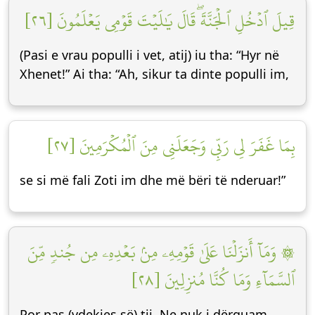
قِيلَ ٱدۡخُلِ ٱلۡجَنَّةَۖ قَالَ يَٰلَيۡتَ قَوۡمِي يَعۡلَمُونَ [٢٦]
(Pasi e vrau populli i vet, atij) iu tha: “Hyr në
Xhenet!” Ai tha: “Ah, sikur ta dinte populli im,
بِمَا غَفَرَ لِي رَبِّي وَجَعَلَنِي مِنَ ٱلۡمُكۡرَمِينَ [٢٧]
se si më fali Zoti im dhe më bëri të nderuar!”
۞ وَمَآ أَنزَلۡنَا عَلَىٰ قَوۡمِهِۦ مِنۢ بَعۡدِهِۦ مِن جُندٖ مِّنَ
ٱلسَّمَآءِ وَمَا كُنَّا مُنزِلِينَ [٢٨]
Por pas (vdekjes së) tij, Ne nuk i dërguam