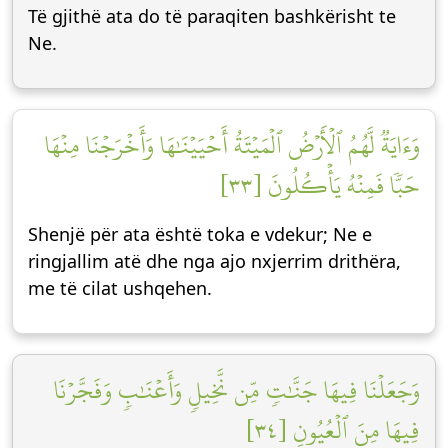
Të gjithë ata do të paraqiten bashkërisht te
Ne.
وَءَايَةٞ لَّهُمُ ٱلۡأَرۡضُ ٱلۡمَيۡتَةُ أَحۡيَيۡنَٰهَا وَأَخۡرَجۡنَا مِنۡهَا
حَبّٗا فَمِنۡهُ يَأۡكُلُونَ [٣٣]
Shenjë për ata është toka e vdekur; Ne e
ringjallim atë dhe nga ajo nxjerrim drithëra,
me të cilat ushqehen.
وَجَعَلۡنَا فِيهَا جَنَّٰتٖ مِّن نَّخِيلٖ وَأَعۡنَٰبٖ وَفَجَّرۡنَا
فِيهَا مِنَ ٱلۡعُيُونِ [٣٤]