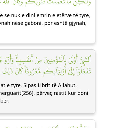
وَلَٰكِن مَّا تَعَمَّدَتۡ قُلُوبُكُمۡۚ وَكَانَ ٱللَّهُ غ]
të se nuk e dini emrin e etërve të tyre,
gjynah nëse gaboni, por është gjynah,
ٱلنَّبِيُّ أَوۡلَىٰ بِٱلۡمُؤۡمِنِينَ مِنۡ أَنفُسِهِمۡۖ وَأَزۡوَ
تَفۡعَلُوٓاْ إِلَىٰٓ أَوۡلِيَآئِكُم مَّعۡرُوفٗاۚ كَانَ ذَٰ]
at e tyre. Sipas Librit të Allahut,
 mërguarit[256], përveç rastit kur doni
bër.