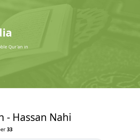
dia
oble Qur'an in
on - Hassan Nahi
er
33