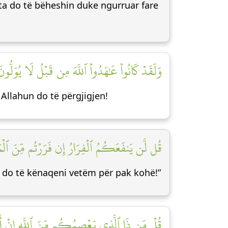
ata do të bëheshin duke ngurruar fare
وَلَقَدۡ كَانُواْ عَٰهَدُواْ ٱللَّهَ مِن قَبۡلُ لَا يُوَلُّونَ]
Allahun do të përgjigjen!
قُل لَّن يَنفَعَكُمُ ٱلۡفِرَارُ إِن فَرَرۡتُم مِّنَ ٱلۡمَوۡت]
ju do të kënaqeni vetëm për pak kohë!”
قُلۡ مَن ذَا ٱلَّذِي يَعۡصِمُكُم مِّنَ ٱللَّهِ إِنۡ أَرَا]