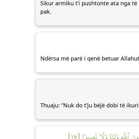
Sikur armiku t’i pushtonte ata nga të
pak.
Ndërsa më parë i qenë betuar Allahut
Thuaju: “Nuk do t’ju bëjë dobi të ikur
ٱللَّهِ وَلِيّٗا وَلَا نَصِيرٗا [١٧