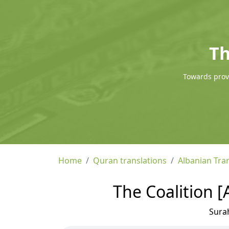
Th
Towards provi
Home
Quran translations
Albanian Tra
The Coalition [
Sura