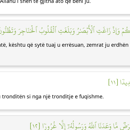
Allahu i sheh të gjitha ato që bëni ju.
وَإِذۡ زَاغَتِ ٱلۡأَبۡصَٰرُ وَبَلَغَتِ ٱلۡقُلُوبُ ٱلۡحَنَاجِرَ وَتَظُنُّونَ بِٱل
ë, kështu që sytë tuaj u errësuan, zemrat ju erdhën 
ِيدٗا [١١
tronditën si nga një tronditje e fuqishme.
رَضٞ مَّا وَعَدَنَا ٱللَّهُ وَرَسُولُهُۥٓ إِلَّا غُرُورٗا [١٢