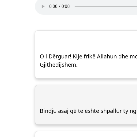
O i Dërguar! Kije frikë Allahun dhe mo
Gjithëdijshëm.
Bindju asaj që të është shpallur ty nga