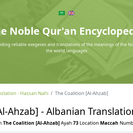
e Noble Qur'an Encyclope
ding reliable exegeses and translations of the meanings of the N
the world languages
nslation - Hassan Nahi
The Coalition [Al-Ahzab]
Al-Ahzab] - Albanian Translati
h
The Coalition [Al-Ahzab]
Ayah
73
Location
Maccah
Numb