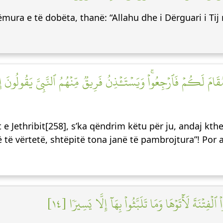
mura e të dobëta, thanë: “Allahu dhe i Dërguari i Ti
قَامَ لَكُمۡ فَٱرۡجِعُواْۚ وَيَسۡتَـٔۡذِنُ فَرِيقٞ مِّنۡهُمُ ٱلنَّبِيَّ يَقُولُونَ إِن
 e Jethribit[258], s’ka qëndrim këtu për ju, andaj kth
ë të vërtetë, shtëpitë tona janë të pambrojtura”! Por
فِتۡنَةَ لَأٓتَوۡهَا وَمَا تَلَبَّثُواْ بِهَآ إِلَّا يَسِيرٗا [١٤