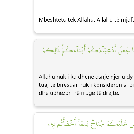
Mbështetu tek Allahu; Allahu të mjaf
َمَا جَعَلَ أَدۡعِيَآءَكُمۡ أَبۡنَآءَكُمۡۚ ذَٰلِكُمۡ
Allahu nuk i ka dhënë asnjë njeriu dy 
tuaj të birësuar nuk i konsideron si bi
dhe udhëzon në rrugë të drejtë.
َلَيۡسَ عَلَيۡكُمۡ جُنَاحٞ فِيمَآ أَخۡطَأۡتُم بِهِۦ