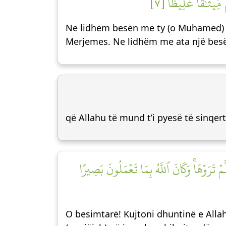
 مِّيثَٰقًا غَلِيظٗا [٧
Ne lidhëm besën me ty (o Muhamed) si
Merjemes. Ne lidhëm me ata një bes
që Allahu të mund t’i pyesë të sinqe
ۡ تَرَوۡهَاۚ وَكَانَ ٱللَّهُ بِمَا تَعۡمَلُونَ بَصِيرًا
O besimtarë! Kujtoni dhuntinë e Allah