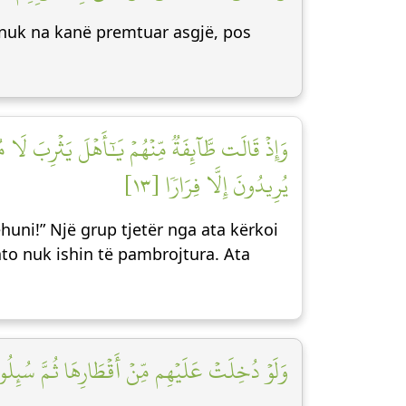
j nuk na kanë premtuar asgjë, pos
وَإِذۡ قَالَت طَّآئِفَةٞ مِّنۡهُمۡ يَٰٓأَهۡلَ يَثۡرِبَ لَا مُ
يُرِيدُونَ إِلَّا فِرَارٗا [١٣]
ehuni!” Një grup tjetër nga ata kërkoi
 ato nuk ishin të pambrojtura. Ata
وَلَوۡ دُخِلَتۡ عَلَيۡهِم مِّنۡ أَقۡطَارِهَا ثُمَّ سُئِلُواْ ٱلۡ]