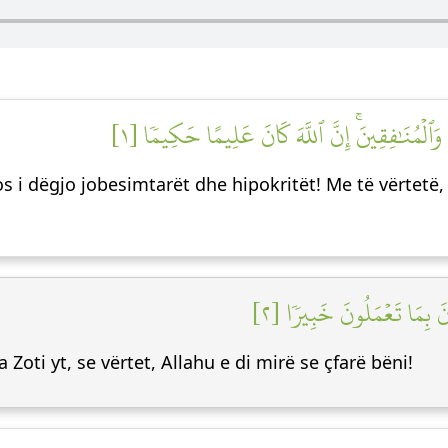
ينَ وَٱلۡمُنَٰفِقِينَۚ إِنَّ ٱللَّهَ كَانَ عَلِيمًا حَكِيمٗا [١
s i dëgjo jobesimtarët dhe hipokritët! Me të vërtetë, 
َانَ بِمَا تَعۡمَلُونَ خَبِيرٗا [٢
 Zoti yt, se vërtet, Allahu e di mirë se çfarë bëni!