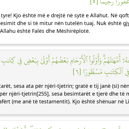
َفُورٗا رَّحِيمًا [٥
ë tyre! Kjo është më e drejtë në sytë e Allahut. Në qof
ë besimit dhe si të mitur nën tutelën tuaj. Nuk është 
 Allahu është Falës dhe Mëshirëplotë.
ٰجُهُۥٓ أُمَّهَٰتُهُمۡۗ وَأُوْلُواْ ٱلۡأَرۡحَامِ بَعۡضُهُمۡ أَوۡلَىٰ بِبَعۡضٖ فِي كِتَٰبِ
لِكَ فِي ٱلۡكِتَٰبِ مَسۡطُورٗا [٦
ët, sesa ata për njëri-tjetrin; gratë e tij janë (si) nën
 për njëri-tjetrin[255], sesa besimtarët e tjerë dhe të
afërt (me anë të testamentit). Kjo është shënuar në Li