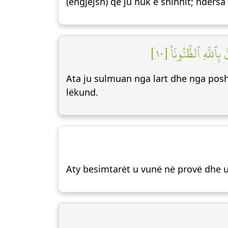
(engjëjsh) që ju nuk e shihnit; ndërsa 
لَّهِ ٱلظُّنُونَا۠ [١٠
Ata ju sulmuan nga lart dhe nga posht
lëkund.
Aty besimtarët u vunë në provë dhe u 