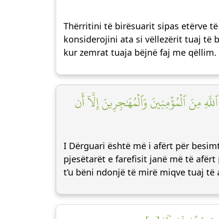
Thërritini të birësuarit sipas etërve t
konsiderojini ata si vëllezërit tuaj t
kur zemrat tuaja bëjnë faj me qëllim.
 ٱللَّهِ مِنَ ٱلۡمُؤۡمِنِينَ وَٱلۡمُهَٰجِرِينَ إِلَّآ أَن
I Dërguari është më i afërt për besimtar
pjesëtarët e farefisit janë më të afërt
t’u bëni ndonjë të mirë miqve tuaj të 