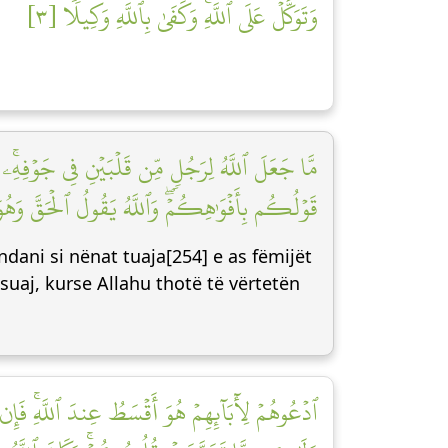
وَتَوَكَّلۡ عَلَى ٱللَّهِۚ وَكَفَىٰ بِٱللَّهِ وَكِيلٗا [٣]
مَّا جَعَلَ ٱللَّهُ لِرَجُلٖ مِّن قَلۡبَيۡنِ فِي جَوۡفِهِ
قَوۡلُكُم بِأَفۡوَٰهِكُمۡۖ وَٱللَّهُ يَقُولُ ٱلۡحَقَّ وَه]
ndani si nënat tuaja[254] e as fëmijët
 suaj, kurse Allahu thotë të vërtetën
ٱدۡعُوهُمۡ لِأٓبَآئِهِمۡ هُوَ أَقۡسَطُ عِندَ ٱللَّهِۚ فَإ