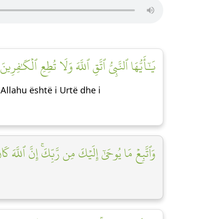
يَٰٓأَيُّهَا ٱلنَّبِيُّ ٱتَّقِ ٱللَّهَ وَلَا تُطِعِ ٱلۡكَٰفِرِ]
Allahu është i Urtë dhe i
وَٱتَّبِعۡ مَا يُوحَىٰٓ إِلَيۡكَ مِن رَّبِّكَۚ إِنَّ ٱللَّهَ ك]