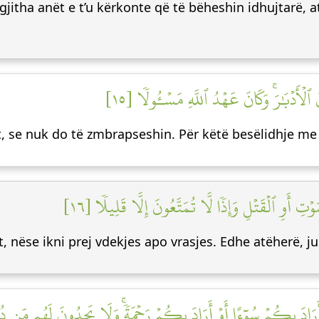
 gjitha anët e t’u kërkonte që të bëheshin idhujtarë, 
 ٱلۡأَدۡبَٰرَۚ وَكَانَ عَهۡدُ ٱللَّهِ مَسۡـُٔولٗا [١٥
, se nuk do të zmbrapseshin. Për këtë besëlidhje me 
ِ أَوِ ٱلۡقَتۡلِ وَإِذٗا لَّا تُمَتَّعُونَ إِلَّا قَلِيلٗا [١٦
it, nëse ikni prej vdekjes apo vrasjes. Edhe atëherë, 
دَ بِكُمۡ سُوٓءًا أَوۡ أَرَادَ بِكُمۡ رَحۡمَةٗۚ وَلَا يَجِدُونَ لَهُم مِّن دُونِ 