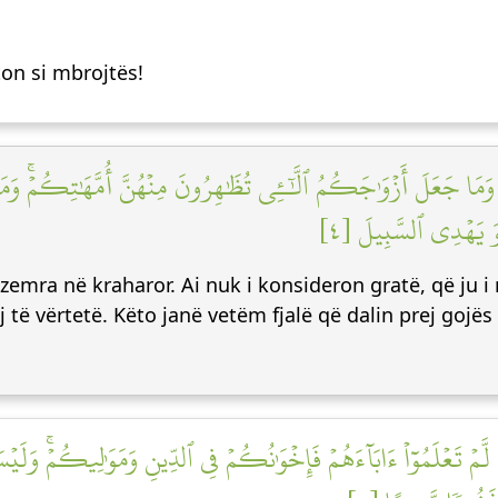
ton si mbrojtës!
ۦۚ وَمَا جَعَلَ أَزۡوَٰجَكُمُ ٱلَّٰٓـِٔي تُظَٰهِرُونَ مِنۡهُنَّ أُمَّهَٰتِكُمۡۚ و
ُوَ يَهۡدِي ٱلسَّبِيلَ [٤
zemra në kraharor. Ai nuk i konsideron gratë, që ju i 
j të vërtetë. Këto janë vetëm fjalë që dalin prej gojës
ِن لَّمۡ تَعۡلَمُوٓاْ ءَابَآءَهُمۡ فَإِخۡوَٰنُكُمۡ فِي ٱلدِّينِ وَمَوَٰلِيكُمۡۚ و