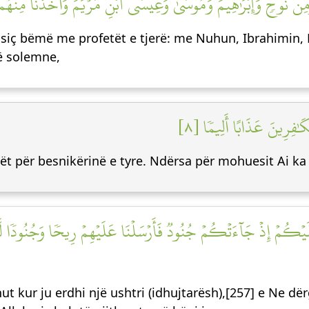
وَمِن نُّوحٖ وَإِبۡرَٰهِيمَ وَمُوسَىٰ وَعِيسَى ٱبۡنِ مَرۡيَمَۖ وَأَخَذۡنَا مِنۡهُم
ç bëmë me profetët e tjerë: me Nuhun, Ibrahimin, Mu
ë solemne,
َٰفِرِينَ عَذَابًا أَلِيمٗا [٨
rtët për besnikërinë e tyre. Ndërsa për mohuesit Ai 
 عَلَيۡكُمۡ إِذۡ جَآءَتۡكُمۡ جُنُودٞ فَأَرۡسَلۡنَا عَلَيۡهِمۡ رِيحٗا وَجُنُودٗا لَّم
ut kur ju erdhi një ushtri (idhujtarësh),[257] e Ne d