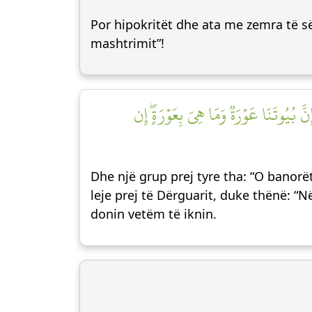
Por hipokritët dhe ata me zemra të së
mashtrimit”!
َّ بُيُوتَنَا عَوۡرَةٞ وَمَا هِيَ بِعَوۡرَةٍۖ إِن
Dhe një grup prej tyre tha: “O banorët
leje prej të Dërguarit, duke thënë: “N
donin vetëm të iknin.