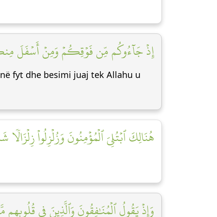
إِذۡ جَآءُوكُم مِّن فَوۡقِكُمۡ وَمِنۡ أَسۡفَلَ مِنكُمۡ ]
në fyt dhe besimi juaj tek Allahu u
هُنَالِكَ ٱبۡتُلِيَ ٱلۡمُؤۡمِنُونَ وَزُلۡزِلُواْ زِلۡزَالٗا شَد]
وَإِذۡ يَقُولُ ٱلۡمُنَٰفِقُونَ وَٱلَّذِينَ فِي قُلُوبِهِم مَّ]