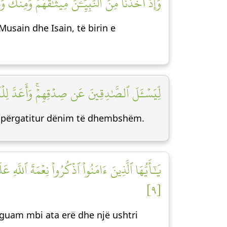
وَإِذۡ أَخَذۡنَا مِنَ ٱلنَّبِيِّـۧنَ مِيثَٰقَهُمۡ وَمِنكَ ]
sain dhe Isain, të birin e
لِّيَسۡـَٔلَ ٱلصَّٰدِقِينَ عَن صِدۡقِهِمۡۚ وَأَعَدَّ لِلۡك]
ka përgatitur dënim të dhembshëm.
يَٰٓأَيُّهَا ٱلَّذِينَ ءَامَنُواْ ٱذۡكُرُواْ نِعۡمَةَ ٱللَّهِ
[٩]
ërguam mbi ata erë dhe një ushtri