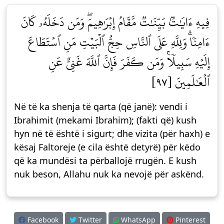
فِيهِ ءَايَٰتُۢ بَيِّنَٰتٞ مَّقَامُ إِبۡرَٰهِيمَۖ وَمَن دَخَلَهُۥ كَانَ
ءَامِنٗاۗ وَلِلَّهِ عَلَى ٱلنَّاسِ حِجُّ ٱلۡبَيۡتِ مَنِ ٱسۡتَطَاعَ
إِلَيۡهِ سَبِيلٗاۚ وَمَن كَفَرَ فَإِنَّ ٱللَّهَ غَنِيٌّ عَنِ
ٱلۡعَٰلَمِينَ [٩٧]
Në të ka shenja të qarta (që janë): vendi i
Ibrahimit (mekami Ibrahim); (fakti që) kush
hyn në të është i sigurt; dhe vizita (për haxh) e
kësaj Faltoreje (e cila është detyrë) për këdo
që ka mundësi ta përballojë rrugën. E kush
nuk beson, Allahu nuk ka nevojë për askënd.
Facebook
Twitter
WhatsApp
Pinterest