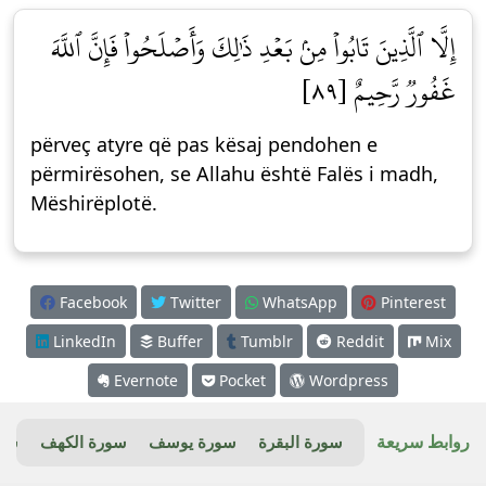
إِلَّا ٱلَّذِينَ تَابُواْ مِنۢ بَعۡدِ ذَٰلِكَ وَأَصۡلَحُواْ فَإِنَّ ٱللَّهَ
غَفُورٞ رَّحِيمٌ [٨٩]
përveç atyre që pas kësaj pendohen e
përmirësohen, se Allahu është Falës i madh,
Mëshirëplotë.
Facebook
Twitter
WhatsApp
Pinterest
LinkedIn
Buffer
Tumblr
Reddit
Mix
Evernote
Pocket
Wordpress
روابط سريعة
سورة البقرة
سورة يوسف
سورة الكهف
سور