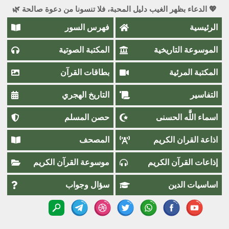
💖 الدعاء بظهر الغيب دليل المحبة، فلا تنسونا من دعوة صالحة 🌿
الرئيسية
فهرس السور
الموسوعة التاريخية
المكتبة الصوتية
المكتبة المرئية
بطاقات القرآن
التفاسير
التاريخ الهجري
اسماء اللَّٰه الحسنى
حصن المسلم
اذاعة القران الكريم
المصحف
إذاعات القرآن الكريم
موسوعة القرآن الكريم
اساسيات الدين
سؤال وجواب