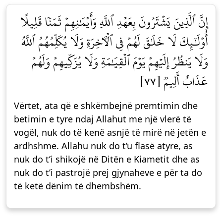
إِنَّ ٱلَّذِينَ يَشۡتَرُونَ بِعَهۡدِ ٱللَّهِ وَأَيۡمَٰنِهِمۡ ثَمَنٗا قَلِيلًا
أُوْلَٰٓئِكَ لَا خَلَٰقَ لَهُمۡ فِي ٱلۡأٓخِرَةِ وَلَا يُكَلِّمُهُمُ ٱللَّهُ
وَلَا يَنظُرُ إِلَيۡهِمۡ يَوۡمَ ٱلۡقِيَٰمَةِ وَلَا يُزَكِّيهِمۡ وَلَهُمۡ
عَذَابٌ أَلِيمٞ [٧٧]
Vërtet, ata që e shkëmbejnë premtimin dhe
betimin e tyre ndaj Allahut me një vlerë të
vogël, nuk do të kenë asnjë të mirë në jetën e
ardhshme. Allahu nuk do t’u flasë atyre, as
nuk do t’i shikojë në Ditën e Kiametit dhe as
nuk do t’i pastrojë prej gjynaheve e për ta do
të ketë dënim të dhembshëm.