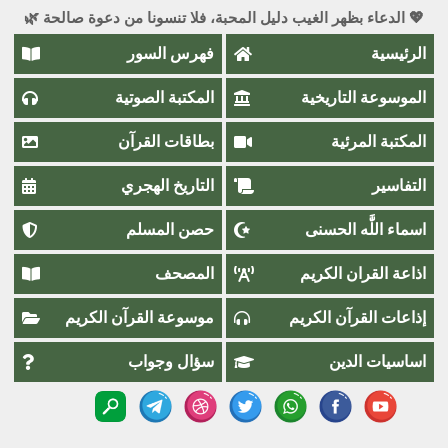
💖 الدعاء بظهر الغيب دليل المحبة، فلا تنسونا من دعوة صالحة 🌿
الرئيسية
فهرس السور
الموسوعة التاريخية
المكتبة الصوتية
المكتبة المرئية
بطاقات القرآن
التفاسير
التاريخ الهجري
اسماء اللَّٰه الحسنى
حصن المسلم
اذاعة القران الكريم
المصحف
إذاعات القرآن الكريم
موسوعة القرآن الكريم
اساسيات الدين
سؤال وجواب