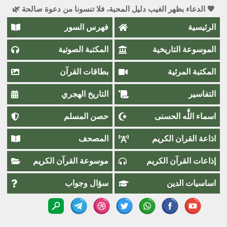
💖 الدعاء بظهر الغيب دليل المحبة، فلا تنسونا من دعوة صالحة 🌿
الرئيسية
فهرس السور
الموسوعة التاريخية
المكتبة الصوتية
المكتبة المرئية
بطاقات القرآن
التفاسير
التاريخ الهجري
اسماء اللَّٰه الحسنى
حصن المسلم
اذاعة القران الكريم
المصحف
إذاعات القرآن الكريم
موسوعة القرآن الكريم
اساسيات الدين
سؤال وجواب