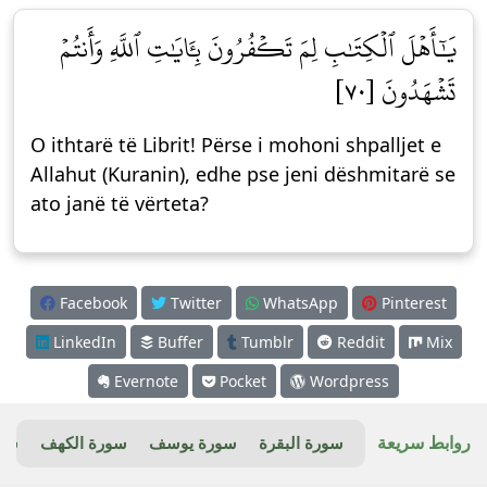
يَٰٓأَهۡلَ ٱلۡكِتَٰبِ لِمَ تَكۡفُرُونَ بِـَٔايَٰتِ ٱللَّهِ وَأَنتُمۡ
تَشۡهَدُونَ [٧٠]
O ithtarë të Librit! Përse i mohoni shpalljet e
Allahut (Kuranin), edhe pse jeni dëshmitarë se
ato janë të vërteta?
Facebook
Twitter
WhatsApp
Pinterest
LinkedIn
Buffer
Tumblr
Reddit
Mix
Evernote
Pocket
Wordpress
روابط سريعة
سورة البقرة
سورة يوسف
سورة الكهف
سور