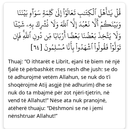
قُلۡ يَٰٓأَهۡلَ ٱلۡكِتَٰبِ تَعَالَوۡاْ إِلَىٰ كَلِمَةٖ سَوَآءِۭ بَيۡنَنَا
وَبَيۡنَكُمۡ أَلَّا نَعۡبُدَ إِلَّا ٱللَّهَ وَلَا نُشۡرِكَ بِهِۦ شَيۡـٔٗا
وَلَا يَتَّخِذَ بَعۡضُنَا بَعۡضًا أَرۡبَابٗا مِّن دُونِ ٱللَّهِۚ فَإِن
تَوَلَّوۡاْ فَقُولُواْ ٱشۡهَدُواْ بِأَنَّا مُسۡلِمُونَ [٦٤]
Thuaj: “O ithtarët e Librit, ejani të biem në një
fjalë të përbashkët mes nesh dhe jush: se do
të adhurojmë vetëm Allahun, se nuk do t’i
shoqërojmë Atij asgjë (në adhurim) dhe se
nuk do ta mbajmë për zot njëri-tjetrin, në
vend të Allahut!” Nëse ata nuk pranojnë,
atëherë thuaju: “Dëshmoni se ne i jemi
nënshtruar Allahut!”