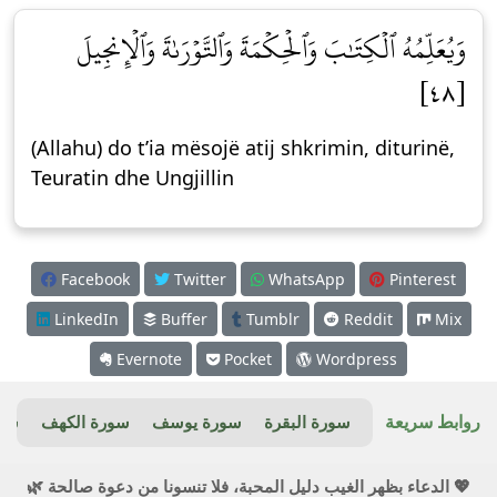
وَيُعَلِّمُهُ ٱلۡكِتَٰبَ وَٱلۡحِكۡمَةَ وَٱلتَّوۡرَىٰةَ وَٱلۡإِنجِيلَ
[٤٨]
(Allahu) do t’ia mësojë atij shkrimin, diturinë,
Teuratin dhe Ungjillin
Facebook
Twitter
WhatsApp
Pinterest
LinkedIn
Buffer
Tumblr
Reddit
Mix
Evernote
Pocket
Wordpress
روابط سريعة
سورة البقرة
سورة يوسف
سورة الكهف
سور
💖 الدعاء بظهر الغيب دليل المحبة، فلا تنسونا من دعوة صالحة 🌿