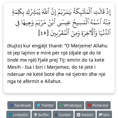
إِذۡ قَالَتِ ٱلۡمَلَٰٓئِكَةُ يَٰمَرۡيَمُ إِنَّ ٱللَّهَ يُبَشِّرُكِ بِكَلِمَةٖ
مِّنۡهُ ٱسۡمُهُ ٱلۡمَسِيحُ عِيسَى ٱبۡنُ مَرۡيَمَ وَجِيهٗا فِي
ٱلدُّنۡيَا وَٱلۡأٓخِرَةِ وَمِنَ ٱلۡمُقَرَّبِينَ [٤٥]
(Kujto) kur engjëjt thanë: “O Merjeme! Allahu
të jep lajmin e mirë për një (djalë që do të
lindë me një) Fjalë prej Tij: emrin do ta ketë
Mesih - Isa i biri i Merjemes, do të jetë i
nderuar në këtë botë dhe në tjetrën dhe një
nga të afërmit e Allahut.
Facebook
Twitter
WhatsApp
Pinterest
LinkedIn
Buffer
Tumblr
Reddit
Mix