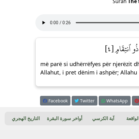
Surah
The 
ذُو ٱنتِقَامٍ [٤
më parë si udhërrëfyes për njerëzit dh
Allahut, i pret dënim i ashpër; Allah
Facebook
Twitter
WhatsApp
واقعة
آية الكرسي
أواخر سورة البقرة
التاريخ الهجري