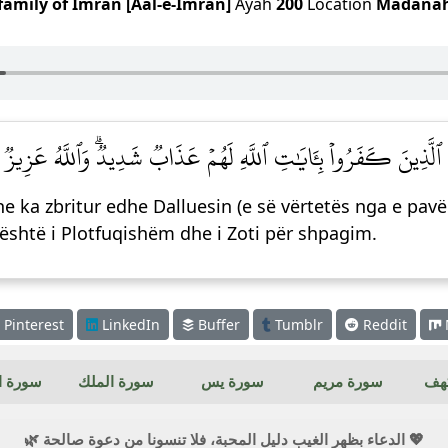
family of Imran [Aal-e-Imran]
Ayah
200
Location
Madana
ٱلَّذِينَ كَفَرُواْ بِـَٔايَٰتِ ٱللَّهِ لَهُمۡ عَذَابٞ شَدِيدٞۗ وَٱللَّهُ عَزِيزٞ 
e ka zbritur edhe Dalluesin (e së vërtetës nga e pavë
u është i Plotfuqishëm dhe i Zoti për shpagim.
Pinterest
LinkedIn
Buffer
Tumblr
Reddit
كهف
سورة مريم
سورة يس
سورة الملك
سورة ال
💖 الدعاء بظهر الغيب دليل المحبة، فلا تنسونا من دعوة صالحة 🌿