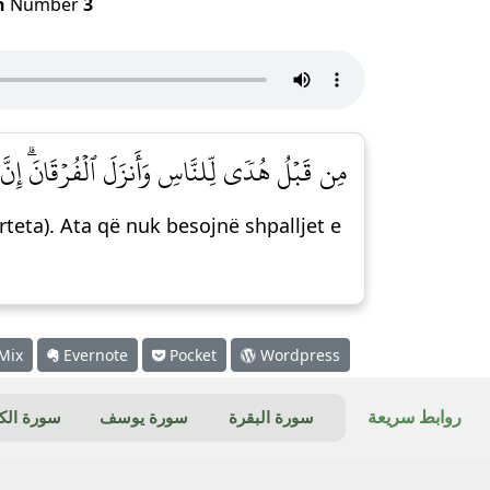
h
Number
3
مِن قَبۡلُ هُدٗى لِّلنَّاسِ وَأَنزَلَ ٱلۡفُرۡقَانَۗ إِنَّ ]
rteta). Ata që nuk besojnë shpalljet e
Mix
Evernote
Pocket
Wordpress
روابط سريعة
سورة البقرة
سورة يوسف
سورة ال