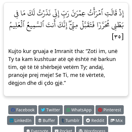
إِذۡ قَالَتِ ٱمۡرَأَتُ عِمۡرَٰنَ رَبِّ إِنِّي نَذَرۡتُ لَكَ مَا فِي
بَطۡنِي مُحَرَّرٗا فَتَقَبَّلۡ مِنِّيٓۖ إِنَّكَ أَنتَ ٱلسَّمِيعُ ٱلۡعَلِيمُ
[٣٥]
Kujto kur gruaja e Imranit tha: “Zoti im, unë
Ty ta kam kushtuar atë që është në barkun
tim, që të të shërbejë vetëm Ty; andaj,
pranoje prej meje! Se Ti, me të vërtetë,
dëgjon dhe di çdo gjë.”
Facebook
Twitter
WhatsApp
Pinterest
LinkedIn
Buffer
Tumblr
Reddit
Mix
Evernote
Pocket
Wordpress