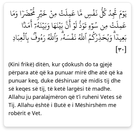
يَوۡمَ تَجِدُ كُلُّ نَفۡسٖ مَّا عَمِلَتۡ مِنۡ خَيۡرٖ مُّحۡضَرٗا وَمَا
عَمِلَتۡ مِن سُوٓءٖ تَوَدُّ لَوۡ أَنَّ بَيۡنَهَا وَبَيۡنَهُۥٓ أَمَدَۢا
بَعِيدٗاۗ وَيُحَذِّرُكُمُ ٱللَّهُ نَفۡسَهُۥۗ وَٱللَّهُ رَءُوفُۢ بِٱلۡعِبَادِ
[٣٠]
(Kini frikë) ditën, kur çdokush do ta gjejë
përpara atë që ka punuar mirë dhe atë që ka
punuar keq, duke dëshiruar që midis tij dhe
së keqes së tij, të ketë largësi të madhe.
Allahu ju paralajmëron që t’i ruheni Vetes së
Tij. Allahu është i Butë e i Mëshirshëm me
robërit e Vet.