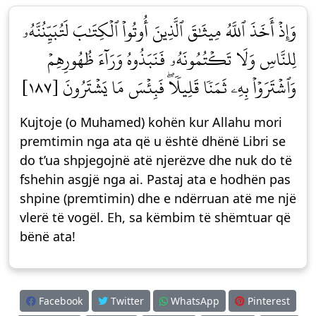
وَإِذۡ أَخَذَ ٱللَّهُ مِيثَٰقَ ٱلَّذِينَ أُوتُواْ ٱلۡكِتَٰبَ لَتُبَيِّنُنَّهُۥ
لِلنَّاسِ وَلَا تَكۡتُمُونَهُۥ فَنَبَذُوهُ وَرَآءَ ظُهُورِهِمۡ
وَٱشۡتَرَوۡاْ بِهِۦ ثَمَنٗا قَلِيلٗاۖ فَبِئۡسَ مَا يَشۡتَرُونَ [١٨٧]
Kujtoje (o Muhamed) kohën kur Allahu mori
premtimin nga ata që u është dhënë Libri se
do t’ua shpjegojnë atë njerëzve dhe nuk do të
fshehin asgjë nga ai. Pastaj ata e hodhën pas
shpine (premtimin) dhe e ndërruan atë me një
vlerë të vogël. Eh, sa këmbim të shëmtuar që
bënë ata!
Facebook
Twitter
WhatsApp
Pinterest