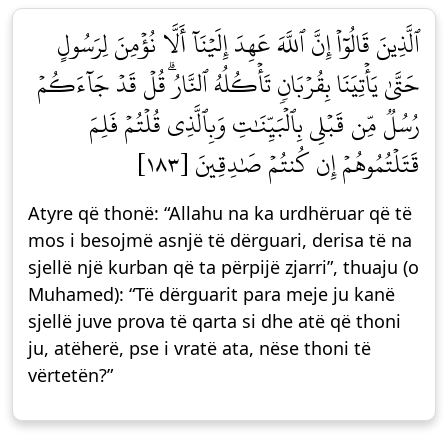
ٱلَّذِينَ قَالُوٓاْ إِنَّ ٱللَّهَ عَهِدَ إِلَيۡنَآ أَلَّا نُؤۡمِنَ لِرَسُولٍ
حَتَّىٰ يَأۡتِيَنَا بِقُرۡبَانٖ تَأۡكُلُهُ ٱلنَّارُۗ قُلۡ قَدۡ جَآءَكُمۡ
رُسُلٞ مِّن قَبۡلِي بِٱلۡبَيِّنَٰتِ وَبِٱلَّذِي قُلۡتُمۡ فَلِمَ
قَتَلۡتُمُوهُمۡ إِن كُنتُمۡ صَٰدِقِينَ [١٨٣]
Atyre që thonë: “Allahu na ka urdhëruar që të
mos i besojmë asnjë të dërguari, derisa të na
sjellë një kurban që ta përpijë zjarri”, thuaju (o
Muhamed): “Të dërguarit para meje ju kanë
sjellë juve prova të qarta si dhe atë që thoni
ju, atëherë, pse i vratë ata, nëse thoni të
vërtetën?”