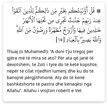
۞ قُلۡ أَؤُنَبِّئُكُم بِخَيۡرٖ مِّن ذَٰلِكُمۡۖ لِلَّذِينَ ٱتَّقَوۡاْ
عِندَ رَبِّهِمۡ جَنَّٰتٞ تَجۡرِي مِن تَحۡتِهَا ٱلۡأَنۡهَٰرُ
خَٰلِدِينَ فِيهَا وَأَزۡوَٰجٞ مُّطَهَّرَةٞ وَرِضۡوَٰنٞ مِّنَ ٱللَّهِۗ
وَٱللَّهُ بَصِيرُۢ بِٱلۡعِبَادِ [١٥]
Thuaj (o Muhamed!): “A doni t’ju tregoj për
gjëra më të mira se ato? Për ata që janë të
devotshëm, te Zoti i tyre do të ketë kopshte,
nëpër të cilat rrjedhin lumenj dhe ku do të
banojnë përgjithmonë. Aty do të kenë
bashkëshorte të pastra dhe kënaqësi nga
Allahu”. Allahu i vrojton robërit e Vet