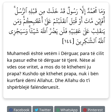
وَمَا مُحَمَّدٌ إِلَّا رَسُولٞ قَدۡ خَلَتۡ مِن قَبۡلِهِ ٱلرُّسُلُۚ
أَفَإِيْن مَّاتَ أَوۡ قُتِلَ ٱنقَلَبۡتُمۡ عَلَىٰٓ أَعۡقَٰبِكُمۡۚ وَمَن
يَنقَلِبۡ عَلَىٰ عَقِبَيۡهِ فَلَن يَضُرَّ ٱللَّهَ شَيۡـٔٗاۚ وَسَيَجۡزِي
ٱللَّهُ ٱلشَّٰكِرِينَ [١٤٤]
Muhamedi është vetëm i Dërguar, para të cilit
ka pasur edhe të dërguar të tjerë. Nëse ai
vdes ose vritet, a mos do të ktheheni ju
prapa? Kushdo që kthehet prapa, nuk i bën
kurrfarë dëmi Allahut. Dhe Allahu do t’i
shpërblejë falënderuesit.
Facebook
Twitter
WhatsApp
Pinterest