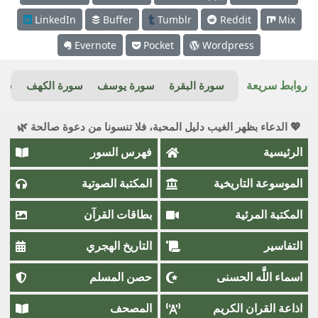
LinkedIn
Buffer
Tumblr
Reddit
Mix
Evernote
Pocket
Wordpress
روابط سريعة
سورة البقرة
سورة يوسف
سورة الكهف
سور
💖 الدعاء بظهر الغيب دليل المحبة، فلا تنسونا من دعوة صالحة 🌿
الرئيسية
فهرس السور
الموسوعة التاريخية
المكتبة الصوتية
المكتبة المرئية
بطاقات القرآن
التفاسير
التاريخ الهجري
اسماء اللَّٰه الحسنى
حصن المسلم
اذاعة القران الكريم
المصحف