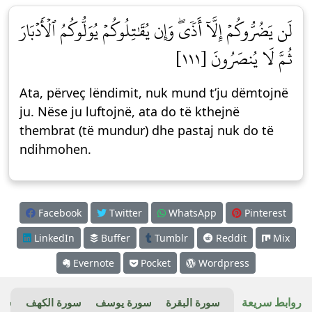
لَن يَضُرُّوكُمۡ إِلَّآ أَذٗىۖ وَإِن يُقَٰتِلُوكُمۡ يُوَلُّوكُمُ ٱلۡأَدۡبَارَ
ثُمَّ لَا يُنصَرُونَ [١١١]
Ata, përveç lëndimit, nuk mund t’ju dëmtojnë
ju. Nëse ju luftojnë, ata do të kthejnë
thembrat (të mundur) dhe pastaj nuk do të
ndihmohen.
Facebook
Twitter
WhatsApp
Pinterest
LinkedIn
Buffer
Tumblr
Reddit
Mix
Evernote
Pocket
Wordpress
روابط سريعة
سورة البقرة
سورة يوسف
سورة الكهف
سور