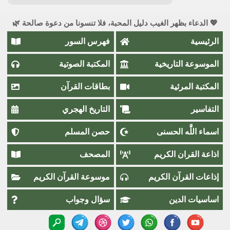
💖 الدعاء بظهر الغيب دليل المحبة، فلا تنسونا من دعوة صالحة 🌿
الرئيسية
فهرس السور
الموسوعة التاريخية
المكتبة الصوتية
المكتبة المرئية
بطاقات القرآن
التفاسير
التاريخ الهجري
اسماء اللَّٰه الحسنى
حصن المسلم
اذاعة القران الكريم
المصحف
إذاعات القرآن الكريم
موسوعة القرآن الكريم
اساسيات الدين
سؤال وجواب