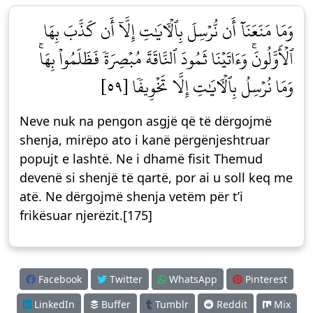
وَمَا مَنَعَنَآ أَن نُّرۡسِلَ بِٱلۡأٓيَٰتِ إِلَّآ أَن كَذَّبَ بِهَا
ٱلۡأَوَّلُونَۚ وَءَاتَيۡنَا ثَمُودَ ٱلنَّاقَةَ مُبۡصِرَةٗ فَظَلَمُواْ بِهَاۚ
وَمَا نُرۡسِلُ بِٱلۡأٓيَٰتِ إِلَّا تَخۡوِيفٗا [٥٩]
Neve nuk na pengon asgjë që të dërgojmë
shenja, mirëpo ato i kanë përgënjeshtruar
popujt e lashtë. Ne i dhamë fisit Themud
devenë si shenjë të qartë, por ai u soll keq me
atë. Ne dërgojmë shenja vetëm për t’i
frikësuar njerëzit.[175]
Facebook
Twitter
WhatsApp
Pinterest
LinkedIn
Buffer
Tumblr
Reddit
Mix