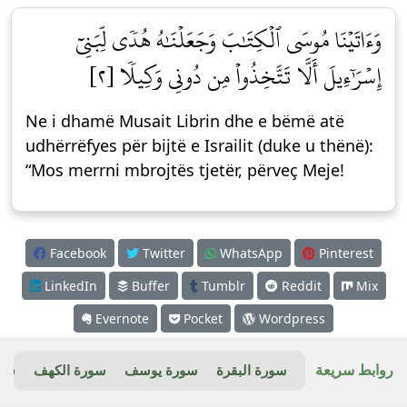
وَءَاتَيۡنَا مُوسَى ٱلۡكِتَٰبَ وَجَعَلۡنَٰهُ هُدٗى لِّبَنِيٓ
إِسۡرَٰٓءِيلَ أَلَّا تَتَّخِذُواْ مِن دُونِي وَكِيلٗا [٢]
Ne i dhamë Musait Librin dhe e bëmë atë
udhërrëfyes për bijtë e Israilit (duke u thënë):
“Mos merrni mbrojtës tjetër, përveç Meje!
Facebook
Twitter
WhatsApp
Pinterest
LinkedIn
Buffer
Tumblr
Reddit
Mix
Evernote
Pocket
Wordpress
روابط سريعة
سورة البقرة
سورة يوسف
سورة الكهف
سور