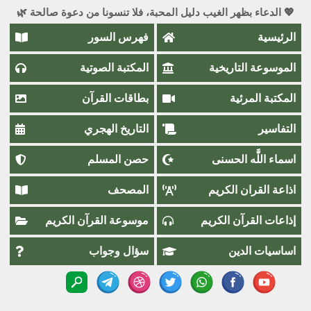
💖 الدعاء بظهر الغيب دليل المحبة، فلا تنسونا من دعوة صالحة 🌿
الرئيسية
فهرس السور
الموسوعة التاريخية
المكتبة الصوتية
المكتبة المرئية
بطاقات القرآن
التفاسير
التاريخ الهجري
اسماء اللَّٰه الحسنى
حصن المسلم
اذاعة القران الكريم
المصحف
إذاعات القرآن الكريم
موسوعة القرآن الكريم
اساسيات الدين
سؤال وجواب