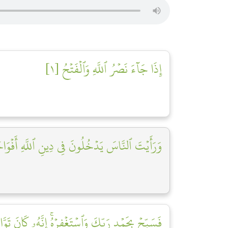
إِذَا جَآءَ نَصۡرُ ٱللَّهِ وَٱلۡفَتۡحُ [١]
وَرَأَيۡتَ ٱلنَّاسَ يَدۡخُلُونَ فِي دِينِ ٱللَّهِ أَفۡوَاج]
فَسَبِّحۡ بِحَمۡدِ رَبِّكَ وَٱسۡتَغۡفِرۡهُۚ إِنَّهُۥ كَانَ تَوَّاب]