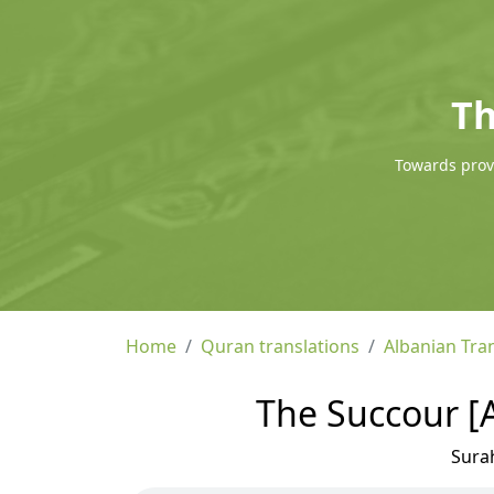
Th
Towards provi
Home
Quran translations
Albanian Tra
The Succour [A
Sura