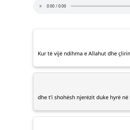
Kur të vijë ndihma e Allahut dhe çliri
dhe t’i shohësh njerëzit duke hyrë në