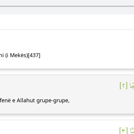
mi (i Mekës)[437]
ٗا [٢
 fenë e Allahut grupe-grupe,
َۢا [٣