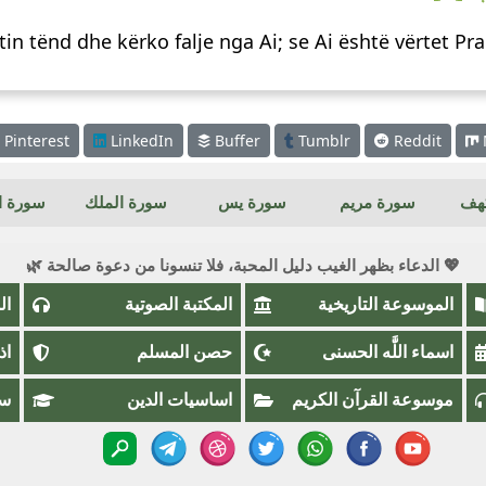
n tënd dhe kërko falje nga Ai; se Ai është vërtet P
Pinterest
LinkedIn
Buffer
Tumblr
Reddit
كهف
سورة مريم
سورة يس
سورة الملك
سورة ال
💖 الدعاء بظهر الغيب دليل المحبة، فلا تنسونا من دعوة صالحة 🌿
الموسوعة التاريخية
المكتبة الصوتية
ال
اسماء اللَّٰه الحسنى
حصن المسلم
اذ
موسوعة القرآن الكريم
اساسيات الدين
سؤ