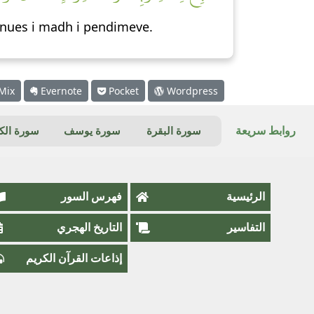
ranues i madh i pendimeve.
Mix
Evernote
Pocket
Wordpress
روابط سريعة
سورة البقرة
سورة يوسف
سورة ال
الرئيسية
فهرس السور
التفاسير
التاريخ الهجري
إذاعات القرآن الكريم