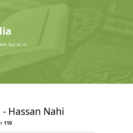
dia
oble Qur'an in
n - Hassan Nahi
er
110