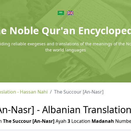
e Noble Qur'an Encyclope
ding reliable exegeses and translations of the meanings of the N
the world languages
nslation - Hassan Nahi
The Succour [An-Nasr]
n-Nasr] - Albanian Translatio
h
The Succour [An-Nasr]
Ayah
3
Location
Madanah
Numb