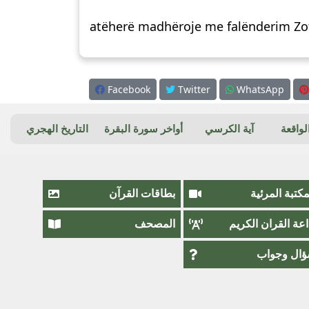
atëherë madhëroje me falënderim Zoti
Facebook
Twitter
WhatsApp
واقعة
آية الكرسي
أواخر سورة البقرة
التاريخ الهجري
مكتبة المرئية
بطاقات القرآن
اعة القران الكريم
المصحف
ال وجواب