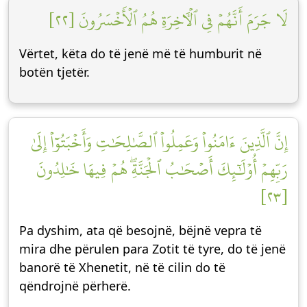
لَا جَرَمَ أَنَّهُمۡ فِي ٱلۡأٓخِرَةِ هُمُ ٱلۡأَخۡسَرُونَ [٢٢]
Vërtet, këta do të jenë më të humburit në
botën tjetër.
إِنَّ ٱلَّذِينَ ءَامَنُواْ وَعَمِلُواْ ٱلصَّٰلِحَٰتِ وَأَخۡبَتُوٓاْ إِلَىٰ
رَبِّهِمۡ أُوْلَٰٓئِكَ أَصۡحَٰبُ ٱلۡجَنَّةِۖ هُمۡ فِيهَا خَٰلِدُونَ
[٢٣]
Pa dyshim, ata që besojnë, bëjnë vepra të
mira dhe përulen para Zotit të tyre, do të jenë
banorë të Xhenetit, në të cilin do të
qëndrojnë përherë.