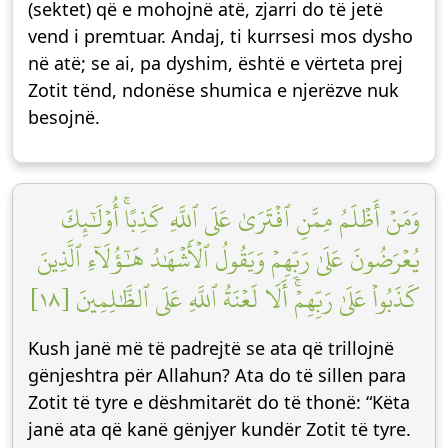
(sektet) që e mohojnë atë, zjarri do të jetë
vend i premtuar. Andaj, ti kurrsesi mos dysho
në atë; se ai, pa dyshim, është e vërteta prej
Zotit tënd, ndonëse shumica e njerëzve nuk
besojnë.
وَمَنۡ أَظۡلَمُ مِمَّنِ ٱفۡتَرَىٰ عَلَى ٱللَّهِ كَذِبًاۚ أُوْلَٰٓئِكَ
يُعۡرَضُونَ عَلَىٰ رَبِّهِمۡ وَيَقُولُ ٱلۡأَشۡهَٰدُ هَٰٓؤُلَآءِ ٱلَّذِينَ
كَذَبُواْ عَلَىٰ رَبِّهِمۡۚ أَلَا لَعۡنَةُ ٱللَّهِ عَلَى ٱلظَّٰلِمِينَ [١٨]
Kush janë më të padrejtë se ata që trillojnë
gënjeshtra për Allahun? Ata do të sillen para
Zotit të tyre e dëshmitarët do të thonë: “Këta
janë ata që kanë gënjyer kundër Zotit të tyre.