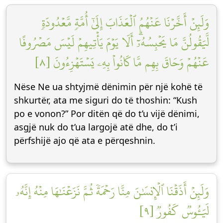
وَلَئِنۡ أَخَّرۡنَا عَنۡهُمُ ٱلۡعَذَابَ إِلَىٰٓ أُمَّةٖ مَّعۡدُودَةٖ
لَّيَقُولُنَّ مَا يَحۡبِسُهُۥٓۗ أَلَا يَوۡمَ يَأۡتِيهِمۡ لَيۡسَ مَصۡرُوفًا
عَنۡهُمۡ وَحَاقَ بِهِم مَّا كَانُواْ بِهِۦ يَسۡتَهۡزِءُونَ [٨]
Nëse Ne ua shtyjmë dënimin për një kohë të
shkurtër, ata me siguri do të thoshin: “Kush
po e vonon?” Por ditën që do t’u vijë dënimi,
asgjë nuk do t’ua largojë atë dhe, do t’i
përfshijë ajo që ata e përqeshnin.
وَلَئِنۡ أَذَقۡنَا ٱلۡإِنسَٰنَ مِنَّا رَحۡمَةٗ ثُمَّ نَزَعۡنَٰهَا مِنۡهُ إِنَّهُۥ
لَيَـُٔوسٞ كَفُورٞ [٩]