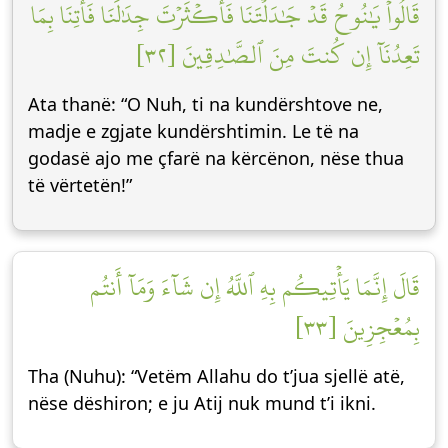
قَالُواْ يَٰنُوحُ قَدۡ جَٰدَلۡتَنَا فَأَكۡثَرۡتَ جِدَٰلَنَا فَأۡتِنَا بِمَا
تَعِدُنَآ إِن كُنتَ مِنَ ٱلصَّٰدِقِينَ [٣٢]
Ata thanë: “O Nuh, ti na kundërshtove ne,
madje e zgjate kundërshtimin. Le të na
godasë ajo me çfarë na kërcënon, nëse thua
të vërtetën!”
قَالَ إِنَّمَا يَأۡتِيكُم بِهِ ٱللَّهُ إِن شَآءَ وَمَآ أَنتُم
بِمُعۡجِزِينَ [٣٣]
Tha (Nuhu): “Vetëm Allahu do t’jua sjellë atë,
nëse dëshiron; e ju Atij nuk mund t’i ikni.