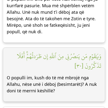
kurrfarë pasurie. Mua më shpërblen vetëm
Allahu. Unë nuk mund t’i dëboj ata që
besojnë. Ata do të takohen me Zotin e tyre.
Mirëpo, unë shoh se fatkeqësisht, ju jeni
popull, që nuk di.
وَيَٰقَوۡمِ مَن يَنصُرُنِي مِنَ ٱللَّهِ إِن طَرَدتُّهُمۡۚ أَفَلَا
تَذَكَّرُونَ [٣٠]
O populli im, kush do të më mbrojë nga
Allahu, nëse unë i dëboj (besimtarët)? A nuk
doni të merrni këshillë?