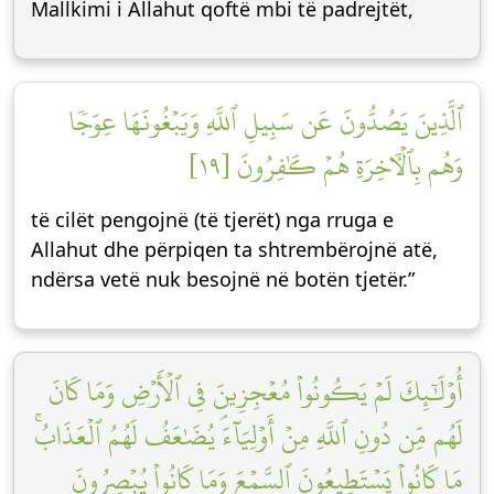
Mallkimi i Allahut qoftë mbi të padrejtët,
ٱلَّذِينَ يَصُدُّونَ عَن سَبِيلِ ٱللَّهِ وَيَبۡغُونَهَا عِوَجٗا
وَهُم بِٱلۡأٓخِرَةِ هُمۡ كَٰفِرُونَ [١٩]
të cilët pengojnë (të tjerët) nga rruga e
Allahut dhe përpiqen ta shtrembërojnë atë,
ndërsa vetë nuk besojnë në botën tjetër.”
أُوْلَٰٓئِكَ لَمۡ يَكُونُواْ مُعۡجِزِينَ فِي ٱلۡأَرۡضِ وَمَا كَانَ
لَهُم مِّن دُونِ ٱللَّهِ مِنۡ أَوۡلِيَآءَۘ يُضَٰعَفُ لَهُمُ ٱلۡعَذَابُۚ
مَا كَانُواْ يَسۡتَطِيعُونَ ٱلسَّمۡعَ وَمَا كَانُواْ يُبۡصِرُونَ