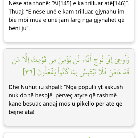
Nëse ata thonë: “Ai[145] e ka trilluar atë[146]”.
Thuaj: “E nëse unë e kam trilluar, gjynahu im
bie mbi mua e unë jam larg nga gjynahet që
bëni ju”.
وَأُوحِيَ إِلَىٰ نُوحٍ أَنَّهُۥ لَن يُؤۡمِنَ مِن قَوۡمِكَ إِلَّا مَن
قَدۡ ءَامَنَ فَلَا تَبۡتَئِسۡ بِمَا كَانُواْ يَفۡعَلُونَ [٣٦]
Dhe Nuhut iu shpall: “Nga populli yt askush
nuk do të besojë, përveç atyre që tashmë
kanë besuar, andaj mos u pikëllo për atë që
bëjnë ata!