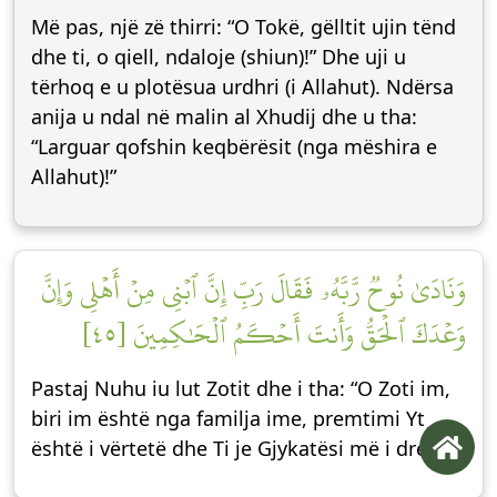
Më pas, një zë thirri: “O Tokë, gëlltit ujin tënd
dhe ti, o qiell, ndaloje (shiun)!” Dhe uji u
tërhoq e u plotësua urdhri (i Allahut). Ndërsa
anija u ndal në malin al Xhudij dhe u tha:
“Larguar qofshin keqbërësit (nga mëshira e
Allahut)!”
وَنَادَىٰ نُوحٞ رَّبَّهُۥ فَقَالَ رَبِّ إِنَّ ٱبۡنِي مِنۡ أَهۡلِي وَإِنَّ
وَعۡدَكَ ٱلۡحَقُّ وَأَنتَ أَحۡكَمُ ٱلۡحَٰكِمِينَ [٤٥]
Pastaj Nuhu iu lut Zotit dhe i tha: “O Zoti im,
biri im është nga familja ime, premtimi Yt
është i vërtetë dhe Ti je Gjykatësi më i drejtë!”