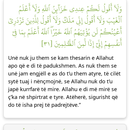
وَلَآ أَقُولُ لَكُمۡ عِندِي خَزَآئِنُ ٱللَّهِ وَلَآ أَعۡلَمُ
ٱلۡغَيۡبَ وَلَآ أَقُولُ إِنِّي مَلَكٞ وَلَآ أَقُولُ لِلَّذِينَ تَزۡدَرِيٓ
أَعۡيُنُكُمۡ لَن يُؤۡتِيَهُمُ ٱللَّهُ خَيۡرًاۖ ٱللَّهُ أَعۡلَمُ بِمَا فِيٓ
أَنفُسِهِمۡ إِنِّيٓ إِذٗا لَّمِنَ ٱلظَّٰلِمِينَ [٣١]
Unë nuk ju them se kam thesarin e Allahut
apo që e di të padukshmen. As nuk them se
unë jam engjëll e as do t’u them atyre, të cilët
sytë tuaj i nënçmojnë, se Allahu nuk do t’u
japë kurrfarë të mire. Allahu e di më mirë se
ç’ka në shpirtrat e tyre. Atëherë, sigurisht që
do të isha prej të padrejtëve.”