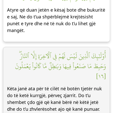
Atyre që duan jetën e kësaj bote dhe bukuritë
e saj, Ne do t’ua shpërblejmë krejtësisht
punët e tyre dhe në të nuk do t’u lihet gjë
mangët.
أُوْلَٰٓئِكَ ٱلَّذِينَ لَيۡسَ لَهُمۡ فِي ٱلۡأٓخِرَةِ إِلَّا ٱلنَّارُۖ
وَحَبِطَ مَا صَنَعُواْ فِيهَا وَبَٰطِلٞ مَّا كَانُواْ يَعۡمَلُونَ
[١٦]
Këta janë ata për të cilët në botën tjetër nuk
do të ketë kurrgjë, përveç zjarrit. Do t’u
shembet çdo gjë që kanë bërë në këtë jetë
dhe do t’u zhvlerësohet ajo që kanë punuar.