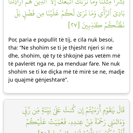
بَشَرٗا مِّثۡلَنَا وَمَا نَرَىٰكَ ٱتَّبَعَكَ إِلَّا ٱلَّذِينَ هُمۡ أَرَاذِلُنَا
بَادِيَ ٱلرَّأۡيِ وَمَا نَرَىٰ لَكُمۡ عَلَيۡنَا مِن فَضۡلِۭ بَلۡ
نَظُنُّكُمۡ كَٰذِبِينَ [٢٧]
Por, paria e popullit të tij, e cila nuk besoi,
tha: “Ne shohim se ti je thjesht njeri si ne
dhe, shohim, që ty të shkojnë pas vetëm më
të pavlerët nga ne, pa menduar fare. Ne nuk
shohim se ti ke diçka më të mirë se ne, madje
ju quajmë gënjeshtarë”.
قَالَ يَٰقَوۡمِ أَرَءَيۡتُمۡ إِن كُنتُ عَلَىٰ بَيِّنَةٖ مِّن رَّبِّي
وَءَاتَىٰنِي رَحۡمَةٗ مِّنۡ عِندِهِۦ فَعُمِّيَتۡ عَلَيۡكُمۡ