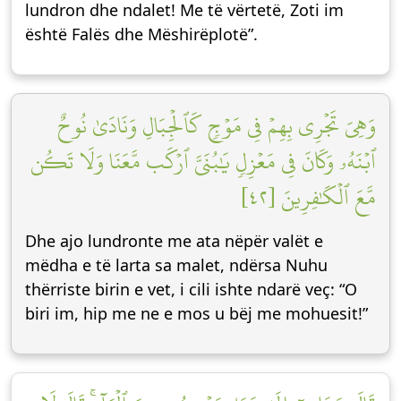
lundron dhe ndalet! Me të vërtetë, Zoti im
është Falës dhe Mëshirëplotë”.
وَهِيَ تَجۡرِي بِهِمۡ فِي مَوۡجٖ كَٱلۡجِبَالِ وَنَادَىٰ نُوحٌ
ٱبۡنَهُۥ وَكَانَ فِي مَعۡزِلٖ يَٰبُنَيَّ ٱرۡكَب مَّعَنَا وَلَا تَكُن
مَّعَ ٱلۡكَٰفِرِينَ [٤٢]
Dhe ajo lundronte me ata nëpër valët e
mëdha e të larta sa malet, ndërsa Nuhu
thërriste birin e vet, i cili ishte ndarë veç: “O
biri im, hip me ne e mos u bëj me mohuesit!”