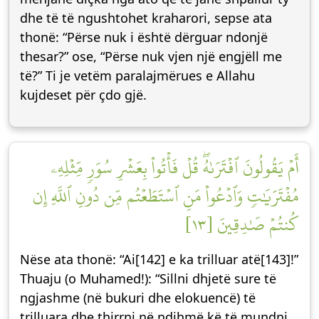
dhe të të ngushtohet kraharori, sepse ata
thonë: “Përse nuk i është dërguar ndonjë
thesar?” ose, “Përse nuk vjen një engjëll me
të?” Ti je vetëm paralajmërues e Allahu
kujdeset për çdo gjë.
أَمۡ يَقُولُونَ ٱفۡتَرَىٰهُۖ قُلۡ فَأۡتُواْ بِعَشۡرِ سُوَرٖ مِّثۡلِهِۦ
مُفۡتَرَيَٰتٖ وَٱدۡعُواْ مَنِ ٱسۡتَطَعۡتُم مِّن دُونِ ٱللَّهِ إِن
كُنتُمۡ صَٰدِقِينَ [١٣]
Nëse ata thonë: “Ai[142] e ka trilluar atë[143]!”
Thuaju (o Muhamed!): “Sillni dhjetë sure të
ngjashme (në bukuri dhe elokuencë) të
trilluara dhe thirrni në ndihmë kë të mundni,