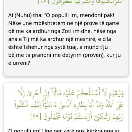
أَنُلۡزِمُكُمُوهَا وَأَنتُمۡ لَهَا كَٰرِهُونَ [٢٨]
Ai (Nuhu) tha: “O populli im, mendoni pak!
Nëse unë mbështetem në një provë të qartë
që më ka ardhur nga Zoti im dhe, nëse nga
ana e Tij më ka ardhur një mëshirë, e cila
është fshehur nga sytë tuaj, a mund t’ju
bëjmë ta pranoni me detyrim (provën), kur ju
e urreni?
وَيَٰقَوۡمِ لَآ أَسۡـَٔلُكُمۡ عَلَيۡهِ مَالًاۖ إِنۡ أَجۡرِيَ إِلَّا
عَلَى ٱللَّهِۚ وَمَآ أَنَا۠ بِطَارِدِ ٱلَّذِينَ ءَامَنُوٓاْۚ إِنَّهُم مُّلَٰقُواْ
رَبِّهِمۡ وَلَٰكِنِّيٓ أَرَىٰكُمۡ قَوۡمٗا تَجۡهَلُونَ [٢٩]
O populli im! Unë për këtë nuk kërkoj nga ju