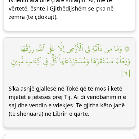
fshehin ata dhe çfarë shfaqin. Ai, me të
vërtetë, është i Gjithëdijshëm se ç’ka në
zemra (të çdokujt).
۞ وَمَا مِن دَآبَّةٖ فِي ٱلۡأَرۡضِ إِلَّا عَلَى ٱللَّهِ رِزۡقُهَا
وَيَعۡلَمُ مُسۡتَقَرَّهَا وَمُسۡتَوۡدَعَهَاۚ كُلّٞ فِي كِتَٰبٖ مُّبِينٖ
[٦]
S’ka asnjë gjallesë në Tokë që të mos i ketë
mjetet e jetesës prej Tij. Ai di vendbanimin e
saj dhe vendin e vdekjes. Të gjitha këto janë
(të shënuara) në Librin e qartë.