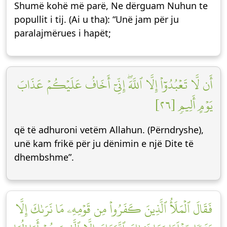
Shumë kohë më parë, Ne dërguam Nuhun te
popullit i tij. (Ai u tha): “Unë jam për ju
paralajmërues i hapët;
أَن لَّا تَعۡبُدُوٓاْ إِلَّا ٱللَّهَۖ إِنِّيٓ أَخَافُ عَلَيۡكُمۡ عَذَابَ
يَوۡمٍ أَلِيمٖ [٢٦]
që të adhuroni vetëm Allahun. (Përndryshe),
unë kam frikë për ju dënimin e një Dite të
dhembshme”.
فَقَالَ ٱلۡمَلَأُ ٱلَّذِينَ كَفَرُواْ مِن قَوۡمِهِۦ مَا نَرَىٰكَ إِلَّا