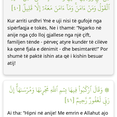
ٱلۡقَوۡلُ وَمَنۡ ءَامَنَۚ وَمَآ ءَامَنَ مَعَهُۥٓ إِلَّا قَلِيلٞ [٤٠]
Kur arriti urdhri Ynë e uji nisi të gufojë nga
sipërfaqja e tokës, Ne i thamë: “Ngarko në
anije nga çdo lloj gjallese nga një çift,
familjen tënde - përveç atyre kundër të cilëve
ka qenë fjala e dënimit - dhe besimtarët!” Por
shumë të paktë ishin ata që i kishin besuar
atij!
۞ وَقَالَ ٱرۡكَبُواْ فِيهَا بِسۡمِ ٱللَّهِ مَجۡر۪ىٰهَا وَمُرۡسَىٰهَآۚ إِنَّ
رَبِّي لَغَفُورٞ رَّحِيمٞ [٤١]
Ai tha: “Hipni në anije! Me emrin e Allahut ajo