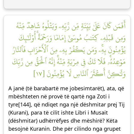
أَفَمَن كَانَ عَلَىٰ بَيِّنَةٖ مِّن رَّبِّهِۦ وَيَتۡلُوهُ شَاهِدٞ مِّنۡهُ
وَمِن قَبۡلِهِۦ كِتَٰبُ مُوسَىٰٓ إِمَامٗا وَرَحۡمَةًۚ أُوْلَٰٓئِكَ
يُؤۡمِنُونَ بِهِۦۚ وَمَن يَكۡفُرۡ بِهِۦ مِنَ ٱلۡأَحۡزَابِ فَٱلنَّارُ
مَوۡعِدُهُۥۚ فَلَا تَكُ فِي مِرۡيَةٖ مِّنۡهُۚ إِنَّهُ ٱلۡحَقُّ مِن رَّبِّكَ
وَلَٰكِنَّ أَكۡثَرَ ٱلنَّاسِ لَا يُؤۡمِنُونَ [١٧]
A janë (të barabartë me jobesimtarët), ata, që
mbështeten në provë të qartë nga Zoti i
tyre[144], që ndiqet nga një dëshmitar prej Tij
(Kurani), para të cilit ishte Libri i Musait
(dëshmitar) udhërrëfyes dhe mëshirë? Këta
besojnë Kuranin. Dhe për cilindo nga grupet