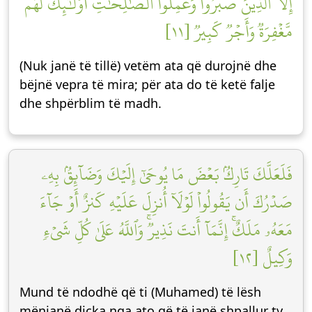
إِلَّا ٱلَّذِينَ صَبَرُواْ وَعَمِلُواْ ٱلصَّٰلِحَٰتِ أُوْلَٰٓئِكَ لَهُم
مَّغۡفِرَةٞ وَأَجۡرٞ كَبِيرٞ [١١]
(Nuk janë të tillë) vetëm ata që durojnë dhe
bëjnë vepra të mira; për ata do të ketë falje
dhe shpërblim të madh.
فَلَعَلَّكَ تَارِكُۢ بَعۡضَ مَا يُوحَىٰٓ إِلَيۡكَ وَضَآئِقُۢ بِهِۦ
صَدۡرُكَ أَن يَقُولُواْ لَوۡلَآ أُنزِلَ عَلَيۡهِ كَنزٌ أَوۡ جَآءَ
مَعَهُۥ مَلَكٌۚ إِنَّمَآ أَنتَ نَذِيرٞۚ وَٱللَّهُ عَلَىٰ كُلِّ شَيۡءٖ
وَكِيلٌ [١٢]
Mund të ndodhë që ti (Muhamed) të lësh
mënjanë diçka nga ato që të janë shpallur ty