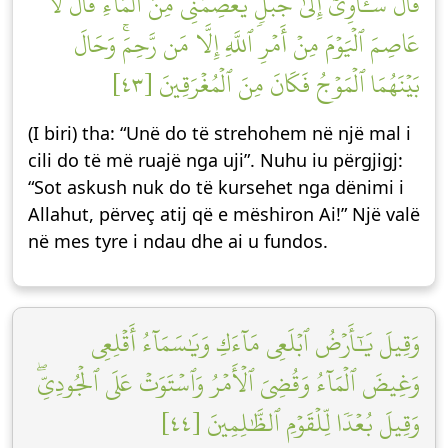
قَالَ سَـَٔاوِيٓ إِلَىٰ جَبَلٖ يَعۡصِمُنِي مِنَ ٱلۡمَآءِۚ قَالَ لَا
عَاصِمَ ٱلۡيَوۡمَ مِنۡ أَمۡرِ ٱللَّهِ إِلَّا مَن رَّحِمَۚ وَحَالَ
بَيۡنَهُمَا ٱلۡمَوۡجُ فَكَانَ مِنَ ٱلۡمُغۡرَقِينَ [٤٣]
(I biri) tha: “Unë do të strehohem në një mal i
cili do të më ruajë nga uji”. Nuhu iu përgjigj:
“Sot askush nuk do të kursehet nga dënimi i
Allahut, përveç atij që e mëshiron Ai!” Një valë
në mes tyre i ndau dhe ai u fundos.
وَقِيلَ يَٰٓأَرۡضُ ٱبۡلَعِي مَآءَكِ وَيَٰسَمَآءُ أَقۡلِعِي
وَغِيضَ ٱلۡمَآءُ وَقُضِيَ ٱلۡأَمۡرُ وَٱسۡتَوَتۡ عَلَى ٱلۡجُودِيِّۖ
وَقِيلَ بُعۡدٗا لِّلۡقَوۡمِ ٱلظَّٰلِمِينَ [٤٤]