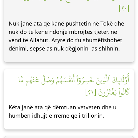
[٢٠]
Nuk janë ata që kanë pushtetin në Tokë dhe
nuk do të kenë ndonjë mbrojtës tjetër, në
vend të Allahut. Atyre do t’u shumëfishohet
dënimi, sepse as nuk dëgjonin, as shihnin.
أُوْلَٰٓئِكَ ٱلَّذِينَ خَسِرُوٓاْ أَنفُسَهُمۡ وَضَلَّ عَنۡهُم مَّا
كَانُواْ يَفۡتَرُونَ [٢١]
Këta janë ata që dëmtuan vetveten dhe u
humbën idhujt e rremë që i trillonin.