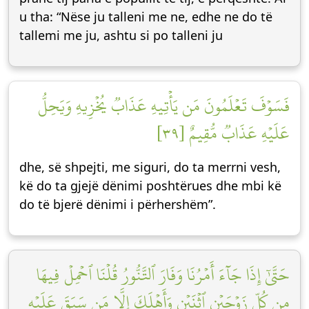
u tha: “Nëse ju talleni me ne, edhe ne do të
tallemi me ju, ashtu si po talleni ju
فَسَوۡفَ تَعۡلَمُونَ مَن يَأۡتِيهِ عَذَابٞ يُخۡزِيهِ وَيَحِلُّ
عَلَيۡهِ عَذَابٞ مُّقِيمٌ [٣٩]
dhe, së shpejti, me siguri, do ta merrni vesh,
kë do ta gjejë dënimi poshtërues dhe mbi kë
do të bjerë dënimi i përhershëm”.
حَتَّىٰٓ إِذَا جَآءَ أَمۡرُنَا وَفَارَ ٱلتَّنُّورُ قُلۡنَا ٱحۡمِلۡ فِيهَا
مِن كُلّٖ زَوۡجَيۡنِ ٱثۡنَيۡنِ وَأَهۡلَكَ إِلَّا مَن سَبَقَ عَلَيۡهِ