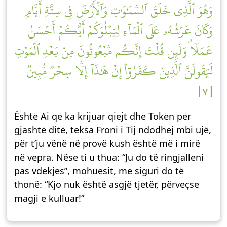
وَهُوَ ٱلَّذِي خَلَقَ ٱلسَّمَٰوَٰتِ وَٱلۡأَرۡضَ فِي سِتَّةِ أَيَّامٖ
وَكَانَ عَرۡشُهُۥ عَلَى ٱلۡمَآءِ لِيَبۡلُوَكُمۡ أَيُّكُمۡ أَحۡسَنُ
عَمَلٗاۗ وَلَئِن قُلۡتَ إِنَّكُم مَّبۡعُوثُونَ مِنۢ بَعۡدِ ٱلۡمَوۡتِ
لَيَقُولَنَّ ٱلَّذِينَ كَفَرُوٓاْ إِنۡ هَٰذَآ إِلَّا سِحۡرٞ مُّبِينٞ
[٧]
Është Ai që ka krijuar qiejt dhe Tokën për
gjashtë ditë, teksa Froni i Tij ndodhej mbi ujë,
për t’ju vënë në provë kush është më i mirë
në vepra. Nëse ti u thua: “Ju do të ringjalleni
pas vdekjes”, mohuesit, me siguri do të
thonë: “Kjo nuk është asgjë tjetër, përveçse
magji e kulluar!”