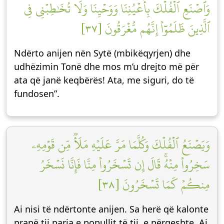
وَٱصۡنَعِ ٱلۡفُلۡكَ بِأَعۡيُنِنَا وَوَحۡيِنَا وَلَا تُخَٰطِبۡنِي فِي
ٱلَّذِينَ ظَلَمُوٓاْ إِنَّهُم مُّغۡرَقُونَ [٣٧]
Ndërto anijen nën Sytë (mbikëqyrjen) dhe
udhëzimin Tonë dhe mos m’u drejto më për
ata që janë keqbërës! Ata, me siguri, do të
fundosen”.
وَيَصۡنَعُ ٱلۡفُلۡكَ وَكُلَّمَا مَرَّ عَلَيۡهِ مَلَأٞ مِّن قَوۡمِهِۦ
سَخِرُواْ مِنۡهُۚ قَالَ إِن تَسۡخَرُواْ مِنَّا فَإِنَّا نَسۡخَرُ
مِنكُمۡ كَمَا تَسۡخَرُونَ [٣٨]
Ai nisi të ndërtonte anijen. Sa herë që kalonte
pranë tij paria e popullit të tij, e përqeshte. Ai