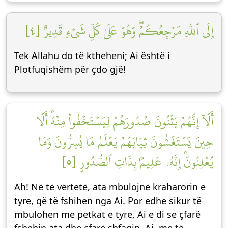
إِلَى ٱللَّهِ مَرۡجِعُكُمۡۖ وَهُوَ عَلَىٰ كُلِّ شَيۡءٖ قَدِيرٌ [٤]
Tek Allahu do të ktheheni; Ai është i
Plotfuqishëm për çdo gjë!
أَلَآ إِنَّهُمۡ يَثۡنُونَ صُدُورَهُمۡ لِيَسۡتَخۡفُواْ مِنۡهُۚ أَلَا
حِينَ يَسۡتَغۡشُونَ ثِيَابَهُمۡ يَعۡلَمُ مَا يُسِرُّونَ وَمَا
يُعۡلِنُونَۚ إِنَّهُۥ عَلِيمُۢ بِذَاتِ ٱلصُّدُورِ [٥]
Ah! Në të vërtetë, ata mbulojnë kraharorin e
tyre, që të fshihen nga Ai. Por edhe sikur të
mbulohen me petkat e tyre, Ai e di se çfarë