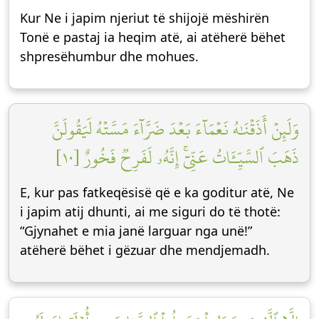
Kur Ne i japim njeriut të shijojë mëshirën
Tonë e pastaj ia heqim atë, ai atëherë bëhet
shpresëhumbur dhe mohues.
وَلَئِنۡ أَذَقۡنَٰهُ نَعۡمَآءَ بَعۡدَ ضَرَّآءَ مَسَّتۡهُ لَيَقُولَنَّ
ذَهَبَ ٱلسَّيِّـَٔاتُ عَنِّيٓۚ إِنَّهُۥ لَفَرِحٞ فَخُورٌ [١٠]
E, kur pas fatkeqësisë që e ka goditur atë, Ne
i japim atij dhunti, ai me siguri do të thotë:
“Gjynahet e mia janë larguar nga unë!”
atëherë bëhet i gëzuar dhe mendjemadh.