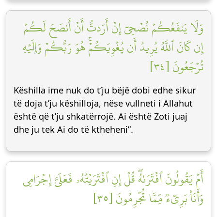
وَلَا يَنفَعُكُمۡ نُصۡحِيٓ إِنۡ أَرَدتُّ أَنۡ أَنصَحَ لَكُمۡ
إِن كَانَ ٱللَّهُ يُرِيدُ أَن يُغۡوِيَكُمۡۚ هُوَ رَبُّكُمۡ وَإِلَيۡهِ
تُرۡجَعُونَ [٣٤]
Këshilla ime nuk do t’ju bëjë dobi edhe sikur
të doja t’ju këshilloja, nëse vullneti i Allahut
është që t’ju shkatërrojë. Ai është Zoti juaj
dhe ju tek Ai do të ktheheni”.
أَمۡ يَقُولُونَ ٱفۡتَرَىٰهُۖ قُلۡ إِنِ ٱفۡتَرَيۡتُهُۥ فَعَلَيَّ إِجۡرَامِي
وَأَنَا۠ بَرِيٓءٞ مِّمَّا تُجۡرِمُونَ [٣٥]