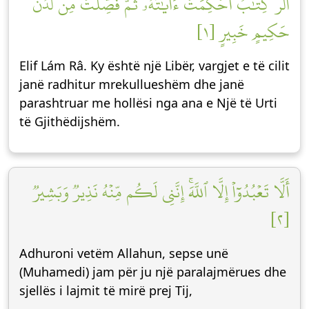
الٓرۚ كِتَٰبٌ أُحۡكِمَتۡ ءَايَٰتُهُۥ ثُمَّ فُصِّلَتۡ مِن لَّدُنۡ
حَكِيمٍ خَبِيرٍ [١]
Elif Lám Râ. Ky është një Libër, vargjet e të cilit
janë radhitur mrekullueshëm dhe janë
parashtruar me hollësi nga ana e Një të Urti
të Gjithëdijshëm.
أَلَّا تَعۡبُدُوٓاْ إِلَّا ٱللَّهَۚ إِنَّنِي لَكُم مِّنۡهُ نَذِيرٞ وَبَشِيرٞ
[٢]
Adhuroni vetëm Allahun, sepse unë
(Muhamedi) jam për ju një paralajmërues dhe
sjellës i lajmit të mirë prej Tij,