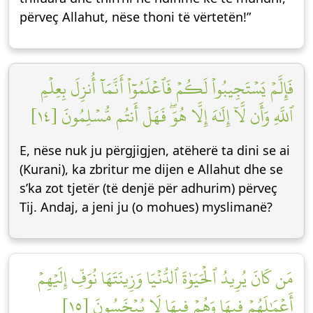
përveç Allahut, nëse thoni të vërtetën!”
فَإِلَّمۡ يَسۡتَجِيبُواْ لَكُمۡ فَٱعۡلَمُوٓاْ أَنَّمَآ أُنزِلَ بِعِلۡمِ
ٱللَّهِ وَأَن لَّآ إِلَٰهَ إِلَّا هُوَۖ فَهَلۡ أَنتُم مُّسۡلِمُونَ [١٤]
E, nëse nuk ju përgjigjen, atëherë ta dini se ai
(Kurani), ka zbritur me dijen e Allahut dhe se
s’ka zot tjetër (të denjë për adhurim) përveç
Tij. Andaj, a jeni ju (o mohues) myslimanë?
مَن كَانَ يُرِيدُ ٱلۡحَيَوٰةَ ٱلدُّنۡيَا وَزِينَتَهَا نُوَفِّ إِلَيۡهِمۡ
أَعۡمَٰلَهُمۡ فِيهَا وَهُمۡ فِيهَا لَا يُبۡخَسُونَ [١٥]