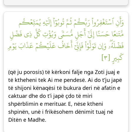
وَأَنِ ٱسۡتَغۡفِرُواْ رَبَّكُمۡ ثُمَّ تُوبُوٓاْ إِلَيۡهِ يُمَتِّعۡكُم
مَّتَٰعًا حَسَنًا إِلَىٰٓ أَجَلٖ مُّسَمّٗى وَيُؤۡتِ كُلَّ ذِي فَضۡلٖ
فَضۡلَهُۥۖ وَإِن تَوَلَّوۡاْ فَإِنِّيٓ أَخَافُ عَلَيۡكُمۡ عَذَابَ يَوۡمٖ
كَبِيرٍ [٣]
(që ju porosis) të kërkoni falje nga Zoti juaj e
të ktheheni tek Ai me pendesë. Ai do t’ju japë
të shijoni kënaqësi të bukura deri në afatin e
caktuar dhe do t’i japë çdo të miri
shpërblimin e merituar. E, nëse ktheni
shpinën, unë i frikësohem dënimit tuaj në
Ditën e Madhe.