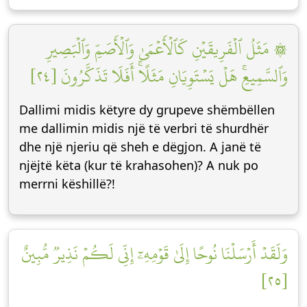
۞ مَثَلُ ٱلۡفَرِيقَيۡنِ كَٱلۡأَعۡمَىٰ وَٱلۡأَصَمِّ وَٱلۡبَصِيرِ
وَٱلسَّمِيعِۚ هَلۡ يَسۡتَوِيَانِ مَثَلًاۚ أَفَلَا تَذَكَّرُونَ [٢٤]
Dallimi midis këtyre dy grupeve shëmbëllen
me dallimin midis një të verbri të shurdhër
dhe një njeriu që sheh e dëgjon. A janë të
njëjtë këta (kur të krahasohen)? A nuk po
merrni këshillë?!
وَلَقَدۡ أَرۡسَلۡنَا نُوحًا إِلَىٰ قَوۡمِهِۦٓ إِنِّي لَكُمۡ نَذِيرٞ مُّبِينٌ
[٢٥]