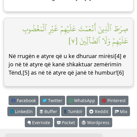
صِرَٰطَ ٱلَّذِينَ أَنۡعَمۡتَ عَلَيۡهِمۡ غَيۡرِ ٱلۡمَغۡضُوبِ
عَلَيۡهِمۡ وَلَا ٱلضَّآلِّينَ [٧]
Në rrugën e atyre që u ke dhuruar mirësi[4] e
jo në të atyre që kanë shkaktuar zemërimin
Tënd,[5] as në të atyre që janë të humbur![6]
Facebook
Twitter
WhatsApp
Pinterest
LinkedIn
Buffer
Tumblr
Reddit
Mix
Evernote
Pocket
Wordpress