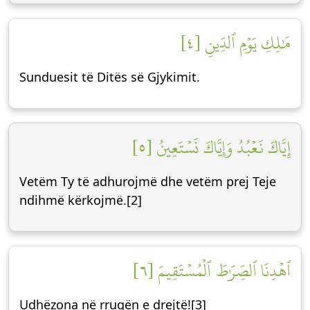
مَٰلِكِ يَوۡمِ ٱلدِّينِ [٤]
Sunduesit të Ditës së Gjykimit.
إِيَّاكَ نَعۡبُدُ وَإِيَّاكَ نَسۡتَعِينُ [٥]
Vetëm Ty të adhurojmë dhe vetëm prej Teje
ndihmë kërkojmë.[2]
ٱهۡدِنَا ٱلصِّرَٰطَ ٱلۡمُسۡتَقِيمَ [٦]
Udhëzona në rrugën e drejtë![3]