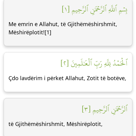
بِسۡمِ ٱللَّهِ ٱلرَّحۡمَٰنِ ٱلرَّحِيمِ [١]
Me emrin e Allahut, të Gjithëmëshirshmit,
Mëshirëplotit![1]
ٱلۡحَمۡدُ لِلَّهِ رَبِّ ٱلۡعَٰلَمِينَ [٢]
Çdo lavdërim i përket Allahut, Zotit të botëve,
ٱلرَّحۡمَٰنِ ٱلرَّحِيمِ [٣]
të Gjithëmëshirshmit, Mëshirëplotit,