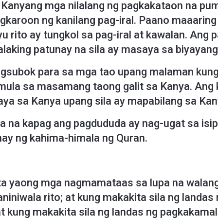
g Kanyang mga nilalang ng pagkakataon na pumi
gkaroon ng kanilang pag-iral. Paano maaari
yu rito ay tungkol sa pag-iral at kawalan. Ang
laking patunay na sila ay masaya sa biyayang 
pagsubok para sa mga tao upang malaman kung
ula sa masamang taong galit sa Kanya. Ang k
aya sa Kanya upang sila ay mapabilang sa Kan
a na kapag ang pagdududa ay nag-ugat sa isipa
unay ng kahima-himala ng Quran.
lata yaong mga nagmamataas sa lupa na walang
aniniwala rito; at kung makakita sila ng landas n
at kung makakita sila ng landas ng pagkakamali,