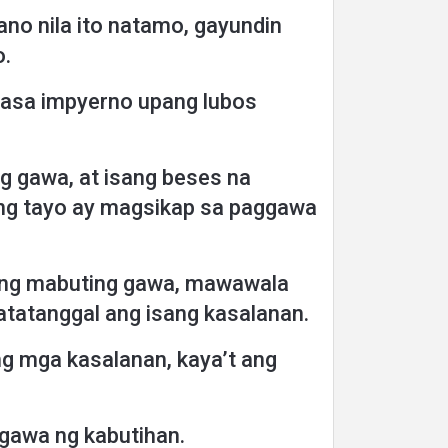
ano nila ito natamo, gayundin
o.
nasa impyerno upang lubos
g gawa, at isang beses na
ang tayo ay magsikap sa paggawa
sang mabuting gawa, mawawala
tatanggal ang isang kasalanan.
ng mga kasalanan, kaya’t ang
gawa ng kabutihan.