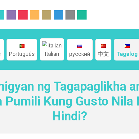
h
Português
Italian
русский
中文
Tagalog
inigyan ng Tagapaglikha 
 Pumili Kung Gusto Nila
Hindi?