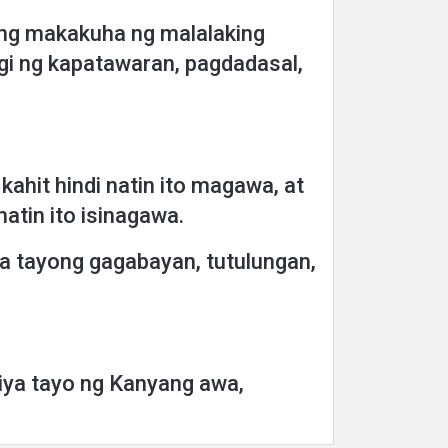
ong makakuha ng malalaking
gi ng kapatawaran, pagdadasal,
kahit hindi natin ito magawa, at
atin ito isinagawa.
ya tayong gagabayan, tutulungan,
Niya tayo ng Kanyang awa,