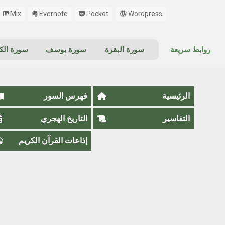
Mix
Evernote
Pocket
Wordpress
روابط سريعة
سورة البقرة
سورة يوسف
سورة ال
الرئيسية
فهرس السور
التفاسير
التاريخ الهجري
إذاعات القرآن الكريم