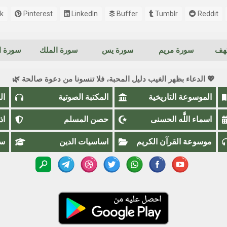
k
Pinterest
LinkedIn
Buffer
Tumblr
Reddit
كهف
سورة مريم
سورة يس
سورة الملك
سورة ال
💖 الدعاء بظهر الغيب دليل المحبة، فلا تنسونا من دعوة صالحة 🌿
الموسوعة التاريخية
المكتبة الصوتية
ال
اسماء اللَّٰه الحسنى
حصن المسلم
اذ
موسوعة القرآن الكريم
اساسيات الدين
سؤ