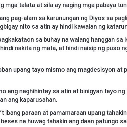
ng mga talata at sila ay naging mga pabaya tung
 ang pag-alam sa karunungan ng Diyos sa pagli
agbigay nito sa atin ay hindi kawalan ng kataru
g pagkakataon sa buhay na walang hanggan sa
, hindi nakita ng mata, at hindi naisip ng puso
oban upang tayo mismo ang magdesisyon at pum
 ano ang naghihintay sa atin at binigyan tayo 
san ang kaparusahan.
ba’t ibang paraan at pamamaraan upang tahakin
 beses na huwag tahakin ang daan patungo sa