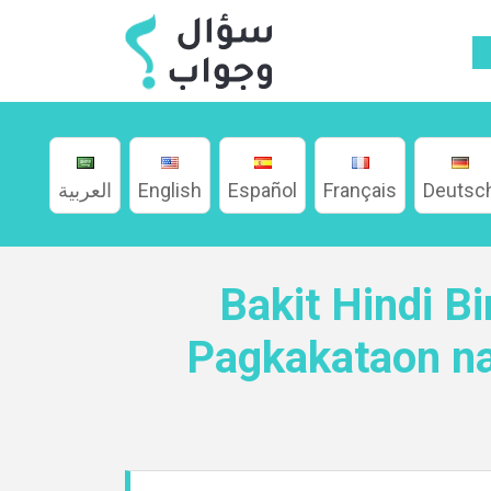
العربية
English
Español
Français
Deutsc
Bakit Hindi B
Pagkakataon na
Home