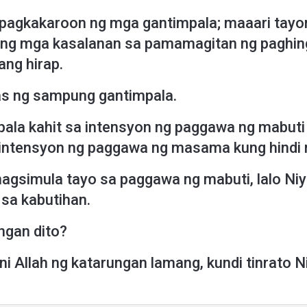
g pagkakaroon ng mga gantimpala; maaari tay
ing mga kasalanan sa pamamagitan ng paghin
ang hirap.
as ng sampung gantimpala.
pala kahit sa intensyon ng paggawa ng mabuti 
 intensyon ng paggawa ng masama kung hindi n
nagsimula tayo sa paggawa ng mabuti, lalo Ni
 sa kabutihan.
ngan dito?
 ni Allah ng katarungan lamang, kundi tinrato 