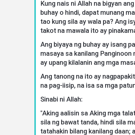
Kung nais ni Allah na bigyan an
About
buhay o hindi, dapat munang ma
tao kung sila ay wala pa? Ang is
Languages
takot na mawala ito ay pinakama
Ang biyaya ng buhay ay isang 
masaya sa kanilang Panginoon m
ay upang kilalanin ang mga mas
Ang tanong na ito ay nagpapakit
na pag-iisip, na isa sa mga pat
Sinabi ni Allah:
"Aking aalisin sa Aking mga ta
sila ng bawat tanda, hindi sila m
tatahakin bilang kanilang daan; 