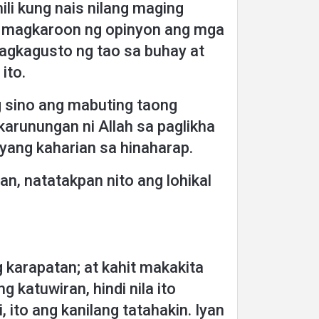
li kung nais nilang maging
ng magkaroon ng opinyon ang mga
 pagkagusto ng tao sa buhay at
ito.
 sino ang mabuting taong
arunungan ni Allah sa paglikha
yang kaharian sa hinaharap.
n, natatakpan nito ang lohikal
 karapatan; at kahit makakita
g katuwiran, hindi nila ito
 ito ang kanilang tatahakin. Iyan