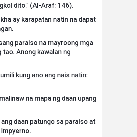
kol dito." (Al-Araf: 146).
kha ay karapatan natin na dapat
ngan.
 isang paraiso na mayroong mga
 ng tao. Anong kawalan ng
ili kung ano ang nais natin:
ng malinaw na mapa ng daan upang
 ang daan patungo sa paraiso at
 impyerno.