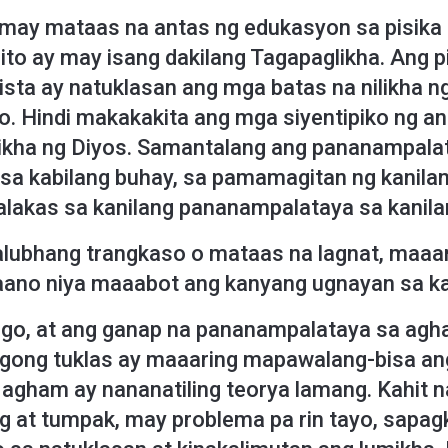
y mataas na antas ng edukasyon sa pisika a
 ito ay may isang dakilang Tagapaglikha. Ang 
sta ay natuklasan ang mga batas na nilikha n
to. Hindi makakakita ang mga siyentipiko ng a
ilikha ng Diyos. Samantalang ang pananampala
a kabilang buhay, sa pamamagitan ng kanilan
lakas sa kanilang pananampalataya sa kanila
lubhang trangkaso o mataas na lagnat, maaar
aano niya maaabot ang kanyang ugnayan sa k
go, at ang ganap na pananampalataya sa agh
gong tuklas ay maaaring mapawalang-bisa an
 agham ay nananatiling teorya lamang. Kahit n
 at tumpak, may problema pa rin tayo, sapa