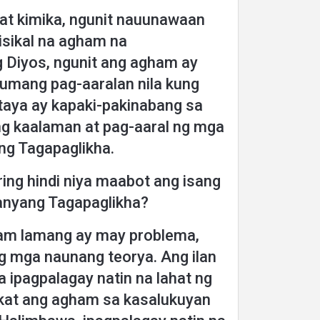
t kimika, ngunit nauunawaan
pisikal na agham na
g Diyos, ngunit ang agham ay
numang pag-aaralan nila kung
taya ay kapaki-pakinabang sa
g kaalaman at pag-aaral ng mga
ng Tagapaglikha.
ing hindi niya maabot ang isang
anyang Tagapaglikha?
am lamang ay may problema,
g mga naunang teorya. Ang ilan
a ipagpalagay natin na lahat ng
gkat ang agham sa kasalukuyan