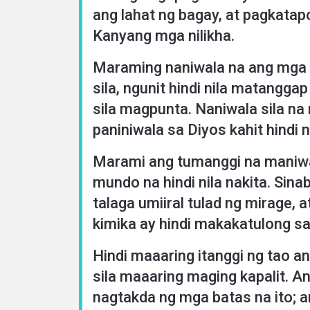
About
ang lahat ng bagay, at pagkatap
Kanyang mga nilikha.
Languages
Maraming naniwala na ang mga m
sila, ngunit hindi nila matangg
sila magpunta. Naniwala sila na m
paniniwala sa Diyos kahit hindi ni
Marami ang tumanggi na maniwal
mundo na hindi nila nakita. Sin
talaga umiiral tulad ng mirage, 
kimika ay hindi makakatulong sa
Hindi maaaring itanggi ng tao a
sila maaaring maging kapalit. A
nagtakda ng mga batas na ito; a