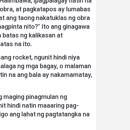
 Halimbawa, ipagpalagay natin na
 obra, at pagkatapos ay lumabas
at ang taong nakatuklas ng obra
agpinta nito?" Ito ang ginagawa
 batas ng kalikasan at
tas na ito.
g rocket, ngunit hindi niya
 halaga ng mga bagay, o malaman
tin na ang bala ay nakamamatay,
ing maging pinagmulan ng
t hindi natin maaaring pag-
igo ang lahat ng pagtatangka na