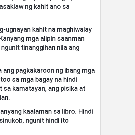
sasaklaw ng kahit ano sa
ag-ugnayan kahit na maghiwalay
g Kanyang mga alipin saanman
, ngunit tinanggihan nila ang
ila ang pagkakaroon ng ibang mga
otoo sa mga bagay na hindi
it sa kamatayan, ang pisika at
lan.
anyang kaalaman sa libro. Hindi
nukob, ngunit hindi ito