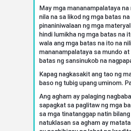
May mga mananampalataya na ma
nila na sa likod ng mga batas na
pinaniniwalaan ng mga materyali
hindi lumikha ng mga batas na i
wala ang mga batas na ito na n
mananampalataya sa mundo at s
batas ng sansinukob na nagpapa
Kapag nagkasakit ang tao ng ma
baso ng tubig upang uminom. P
Ang agham ay palaging nagbaba
sapagkat sa paglitaw ng mga ba
sa mga tinatanggap natin bilang
natuklasan sa agham ay matatag