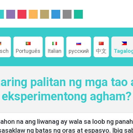
tsch
Português
Italian
русский
中文
Tagalo
aring palitan ng mga tao 
eksperimentong agham?
ahon na ang liwanag ay wala sa loob ng panaho
sasaklaw ng batas ng oras at espasyo. Ibig sa