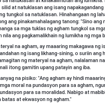
to sa natuklasan at kinakalimutan ang lumikha.
 silid at natuklasan ang isang napakagandang
ng tungkol sa natuklasan. Hinahangaan ng lah
nong ang pinakamahalagang tanong: "Sino ang n
ahanga sa mga tuklas ng agham tungkol sa mga
 nila ang pagkamalikhain ng lumikha ng mga ba
eryal na agham, ay maaaring makagawa ng isan
ahan ng isang likhang-sining, o suriin ang
magitan ng materyal na agham, nalalaman na
mali itong gamitin upang patayin ang iba.
 tanyag na pisiko: "Ang agham ay hindi maaar
mga moral na pundasyon para sa agham, nguni
undasyon para sa moralidad. Nabigo at mabib
a batas at ekwasyon ng agham."