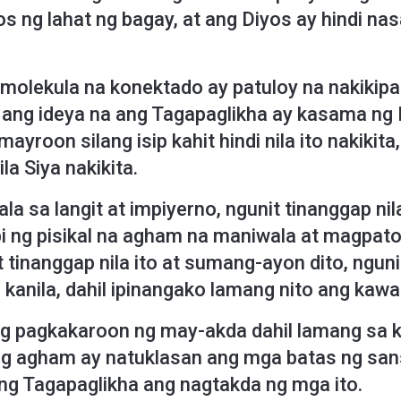
os ng lahat ng bagay, at ang Diyos ay hindi na
olekula na konektado ay patuloy na nakikip
ap ang ideya na ang Tagapaglikha ay kasama n
ayroon silang isip kahit hindi nila ito nakikita
la Siya nakikita.
a sa langit at impiyerno, ngunit tinanggap n
abi ng pisikal na agham na maniwala at magpat
at tinanggap nila ito at sumang-ayon dito, ngun
 kanila, dahil ipinangako lamang nito ang kawa
ng pagkakaroon ng may-akda dahil lamang sa k
ng agham ay natuklasan ang mga batas ng sansi
ng Tagapaglikha ang nagtakda ng mga ito.