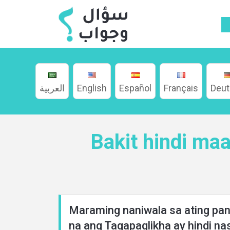
العربية
English
Español
Français
Deu
Bakit hindi maa
Home
Maraming naniwala sa ating pan
na ang Tagapaglikha ay hindi na