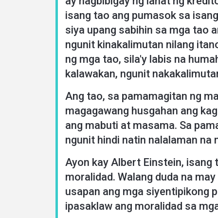
ay nagbibigay ng lahat ng kredi
isang tao ang pumasok sa isang
siya upang sabihin sa mga tao a
ngunit kinakalimutan nilang ita
ng mga tao, sila'y labis na hum
kalawakan, ngunit nakakalimutan
Ang tao, sa pamamagitan ng mat
magagawang husgahan ang kagand
ang mabuti at masama. Sa pama
ngunit hindi natin nalalaman na 
Ayon kay Albert Einstein, isang
moralidad. Walang duda na may 
usapan ang mga siyentipikong p
ipasaklaw ang moralidad sa mg