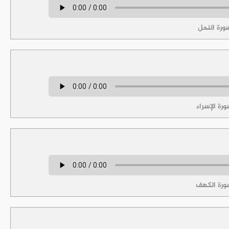
رة النحل
رة الإسراء
رة الكهف