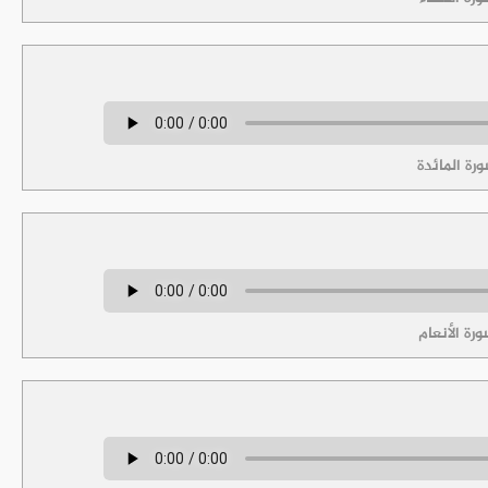
رة المائدة
رة الأنعام