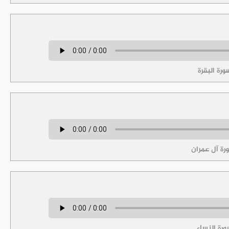
رة البقرة
ة آل عمران
رة النساء