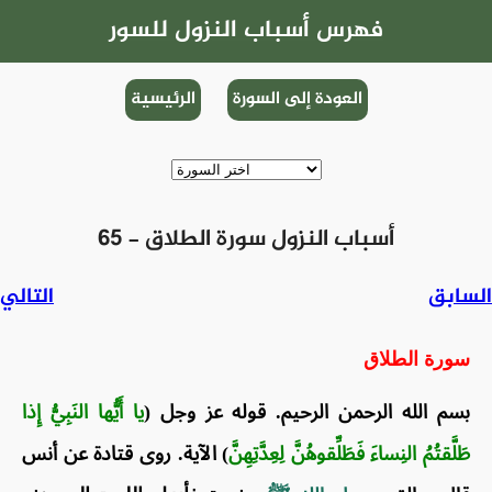
فهرس أسباب النزول للسور
العودة إلى السورة
الرئيسية
65 - أسباب النزول سورة الطلاق
السابق
التالي
سورة الطلاق
بسم الله الرحمن الرحيم. قوله عز وجل (
يا أَيُّها النَبِيُّ إِذا
طَلَّقتُمُ النِساءَ فَطَلِّقوهُنَّ لِعِدَّتِهِنَّ
) الآية. روى قتادة عن أنس