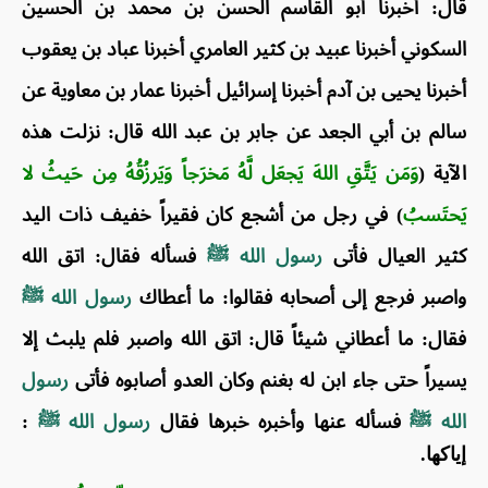
قال: أخبرنا أبو القاسم الحسن بن محمد بن الحسين
السكوني أخبرنا عبيد بن كثير العامري أخبرنا عباد بن يعقوب
أخبرنا يحيى بن آدم أخبرنا إسرائيل أخبرنا عمار بن معاوية عن
سالم بن أبي الجعد عن جابر بن عبد الله قال: نزلت هذه
الآية (
وَمَن يَتَّقِ اللهَ يَجعَل لَّهُ مَخرَجاً وَيَرزُقُهُ مِن حَيثُ لا
يَحتَسبُ
) في رجل من أشجع كان فقيراً خفيف ذات اليد
كثير العيال فأتى
رسول الله ﷺ
فسأله فقال: اتق الله
واصبر فرجع إلى أصحابه فقالوا: ما أعطاك
رسول الله ﷺ
فقال: ما أعطاني شيئاً قال: اتق الله واصبر فلم يلبث إلا
يسيراً حتى جاء ابن له بغنم وكان العدو أصابوه فأتى
رسول
الله ﷺ
فسأله عنها وأخبره خبرها فقال
رسول الله ﷺ
:
إياكها.