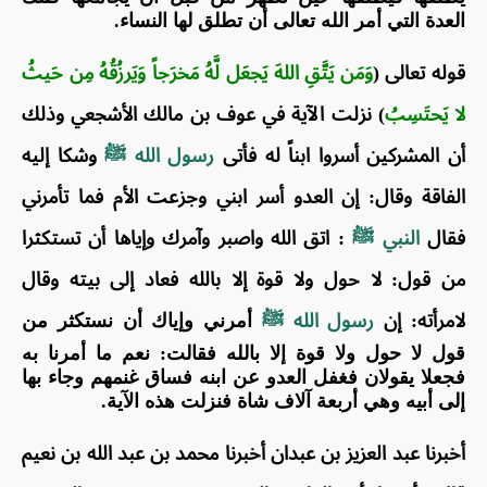
العدة التي أمر الله تعالى أن تطلق لها النساء.
قوله تعالى (
وَمَن يَتَّقِ اللهَ يَجعَل لَّهُ مَخرَجاً وَيَرزُقُهُ مِن حَيثُ
لا يَحتَسِبُ
) نزلت الآية في عوف بن مالك الأشجعي وذلك
أن المشركين أسروا ابناً له فأتى
رسول الله ﷺ
وشكا إليه
الفاقة وقال: إن العدو أسر ابني وجزعت الأم فما تأمرني
فقال
النبي ﷺ
: اتق الله واصبر وآمرك وإياها أن تستكثرا
من قول: لا حول ولا قوة إلا بالله فعاد إلى بيته وقال
لامرأته: إن
رسول الله ﷺ
أمرني وإياك أن نستكثر من
قول لا حول ولا قوة إلا بالله فقالت: نعم ما أمرنا به
فجعلا يقولان فغفل العدو عن ابنه فساق غنمهم وجاء بها
إلى أبيه وهي أربعة آلاف شاة فنزلت هذه الآية.
أخبرنا عبد العزيز بن عبدان أخبرنا محمد بن عبد الله بن نعيم