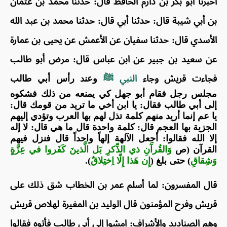
أخبرنا أبو بكر بن دارم الحافظ قال: حدثنا محمد بن عثمان
بن أبي شيبة قال: حدثنا أبي قال: حدثنا محمد بن عبد الله
الأسدي قال: حدثنا سفيان عن الأعمش عن يحيى بن عمارة
عن سعيد بن جبير عن ابن عباس قال: مرض أبو طالب
فجاءت قريش وجاء
النبي ﷺ
وعند رأس أبي طالب
مجلس رجل فقام أبو جهل كي يمنعه من ذلك فشكوه
إلى أبي طالب فقال: يا ابن أخي ما تريد من قومك قال:
يا عم إنما أريد منهم كلمة تذل لهم بها العرب وتؤدي إليهم
الجزية بها العجم قال: كلمة واحدة قال ما هي قال: لا إله
إلا الله فقالوا: أجعل الآلهة إلهاً واحداً قال فنزل فيهم
القرآن (ص
وَالقُرآَنِ ذي الذِّكرِ بَل الَّذينَ كَفَروا في عِزَّةٍ
وَشِقاقِ
) حتى بلغ (
إِن هَذا إِلّا اِختِلاقٌ
).
قال المفسرون: لما أسلم عمر بن الخطاب شق ذلك على
قريش وفرح المؤمنون قال الوليد بن المغيرة لهلاص قريش
وهم الصناديد والأشراف: امشوا إلى أبي طالب فأتوه فقالوا