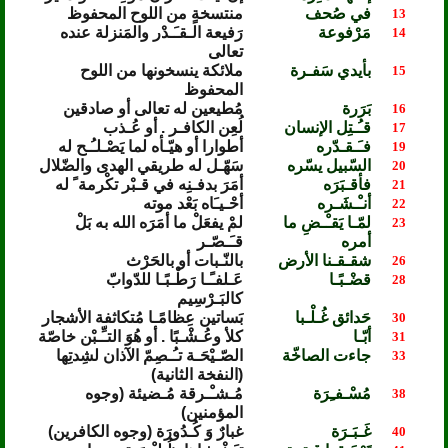
في صُحف
منتسخةٍ من اللوح المحفوظ
13
مَرْفوعة
رَفيعة الـقـَـدْر والمَنزلة عنده
14
تعالى
بأيدي سَفـرة
ملائكة ينسخونها من اللوح
15
المحفوظ
بَرَرة
مُطيعين له تعالى أو صادقين
16
قـُـتِل الإنسان
لُعِن الكافـر . أو عُـذب
17
فـَـقـدّره
أطوارا أو هيّـأه لما يَصْـلـُـح له
19
السّبيل يسّره
سَهّـل له طريقي الهدى والضّلال
20
فأقـبَرَه
أمَرَ بدفـنِه في قـبْر تكْرمة ً له
21
أنـْـشَـره
أحْـيـَاه بَعْد موته
22
لمّـا يَقـْـضِ ما
لمْ يفعَلْ ما أمَرَه الله به بَلْ
23
أمره
قـَـصّـر
شقـقـنا الأرض
بالنّـبات أو بالحَرْث
26
قضْـبًـا
عَـلفـًـا رَطْـبًـا للدّوابّ
28
كالبَـرْسِيم
حَدائق غُـلْـبا
بَساتين عِظامًـا مُتكاثفة الأشجار
30
أبّـا
كلأ وعُـشْـبًا . أو هُوَ التـِّـبْن خاصّة
31
جاءت الصاخّة
الصّـيْحَـة تـُـصِمّ الآذان لشِدتِها
33
(النفخة الثانية)
مُسْـفـِرَة
مُـشـْـرقة مُـضيئة (وجوه
38
المؤمنين)
غَـبَـرَة
غبارٌ وَ كُـدُورَة (وجوه الكافرين)
40