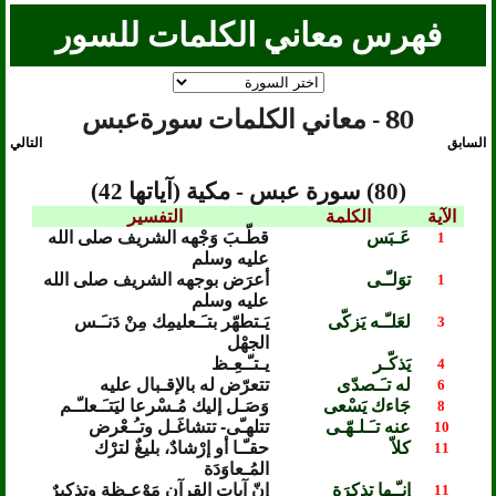
فهرس معاني الكلمات للسور
80 - معاني الكلمات سورةعبس
السابق
التالي
(80) سورة عبس - مكية (آياتها 42)
الآية
الكلمة
التفسير
عَـبَس
قطّـبَ وَجْهه الشريف صلى الله
1
عليه وسلم
توَلـّـى
أعرَض بوجهه الشريف صلى الله
1
عليه وسلم
لعَلـّـه يَزكّى
يَـتطهّر بتـَـعليمِك مِنْ دَنـَـس
3
الجهْل
يَذكّـر
يـتـّـعِـظ
4
له تـَـصدّى
تتعرّض له بالإقـبال عليه
6
جَاءك يَسْعى
وَصَـل إليك مُـسْرعا ليَتـَـعلـّـم
8
عنه تـَـلـهّـى
تتلهـّى- تتشاغَـل وتـُـعْرض
10
كلاّ
حقـّـا أو إرْشادٌ، بليغٌ لترْك
11
المُـعاوَدَة
إنـّـها تذكِرَة
إنّ آيات القرآن مَوْعِـظة وتذكيرٌ
11