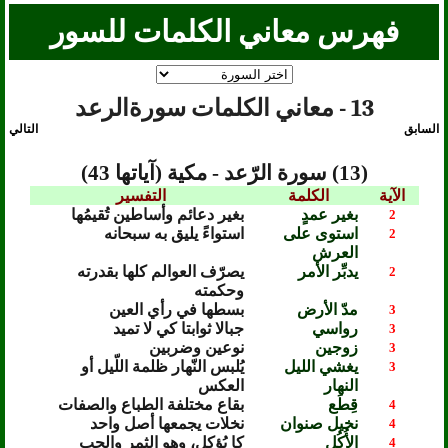
فهرس معاني الكلمات للسور
13 - معاني الكلمات سورةالرعد
السابق
التالي
(13) سورة الرّعد - مكية (آياتها 43)
الآية
الكلمة
التفسير
بغير عمدٍ
بغير دعائم وأساطين تُقيمُها
2
استوى على
استواءً يليق به سبحانه
2
العرش
يدبِّر الأمر
يصرّف العوالم كلها بقدرته
2
وحكمته
مدّ الأرض
بسطها في رأي العين
3
رواسي
جبالا ثوابتا كي لا تميد
3
زوجين
نوعين وضربين
3
يغشي الليل
يُلبس النّهار ظلمة اللّيل أو
3
النهار
العكس
قِطَع
بقاع مختلفة الطباع والصفات
4
نخيل صنوان
نخلات يجمعها أصل واحد
4
الأُكُل
كا يُؤكل، وهو الثمر والحب
4