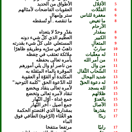
الأغلال
الأطواق من الحديد
5
المَثُلات
العقوبات الفاضحات لأمثالهم
6
مغفرة للناس
ستر وإمهال
6
ما تغيض
ما تنقصه . أو تُسقطه
8
الأرحام
بمقدار
بقدْرٍ وحدّ لا يتعداه
8
الكبير
العظيم الذي كلّ شيء دونه
9
المتعالِ
المستعلي على كلّ شيء بقدرته
9
ساربٌ
ذاهبٌ في سرْبِه وطريقهِ ظاهرًا
10
له معقّبات
ملائكة تعتقب في حِفظه
11
من أمر الله
بأمره تعالى بحفظه
11
من وال
من ناصر أو وال يلي أمورهم
11
السّحاب الثّقال
الموقرة بالماء المثقلة به
12
شديد المِحال
المكايدة أو القوّة أو العقوبة
13
له دعوة الحقّ
لله الدّعوة الحق "كلمة التوحيد"
14
لله يسجد
لأمره تعالى ينقاد ويخضع
15
ظلالهم
تنقاد لأمره تعالى وتخضع
15
بالغدوّ
جمع غداة - أوّل النّهار
15
الآصال
جمع أصيل - آخر النّهار
15
بقدَرها
بمقدارها الذي اقتضته الحكمة
17
زبدًا
هو الغُثاء (الرّغوة) الطّافي فوق
17
الماء
رابيًا
مرتفعا منتفخا
17