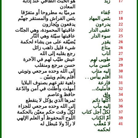
زبَدٌ
هو الخبث الطافي عند إذابة
17
المعادن
جُفاء
مرميّا به مطروحا أو متفرّقا
17
بئس المهاد
بئس الفراش والمستقر جهنّم
18
يدرءون
يدفعون ويُجازون
22
عقبى الدار
عاقبتها المحمودة، وهي الجنّات
22
سوء الدار
عاقبتها سيّئة وهي النّار
25
يقدِر
يُضيّقه على من يشاء لحكمة
26
متاع
شيء قليل ذاهب زائل
26
أناب
رجع بقلبه إلى الله
27
طوبى لهم
عيش طيّب لهم في الآخرة
29
حُسن مآب
حسن مرجع ومنقلب
29
إليه متاب
إلى الله وحده مرجعي وتوبتي
30
أفلم ييأس . .
أفلم يعلم ويتبيّن ..
31
قارعة
داهية تقرعهم بصنوف البلايا
31
فأمليتُ...
أمهلت وأطلت في أمن والدّعة
32
واق
حافظ وعاصم
34
أكُلُها دائم
ثمرها الّذي يؤكل لا ينقطع
35
إليه مآب
إلى الله وحده مرجعي للجزاء
36
لكلّ أجل كتاب
لكلّ وقت حكم معيّن بالحكمة
37
أمّ الكتاب
اللّوح المحفوظ أو العلم الإلهي
39
لا مُعقِّب
لا رادّ ولا مُبطل له
41
لحكمه